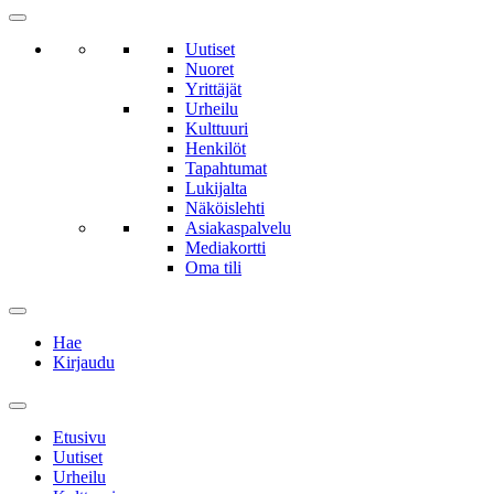
Uutiset
Nuoret
Yrittäjät
Urheilu
Kulttuuri
Henkilöt
Tapahtumat
Lukijalta
Näköislehti
Asiakaspalvelu
Mediakortti
Oma tili
Hae
Kirjaudu
Etusivu
Uutiset
Urheilu