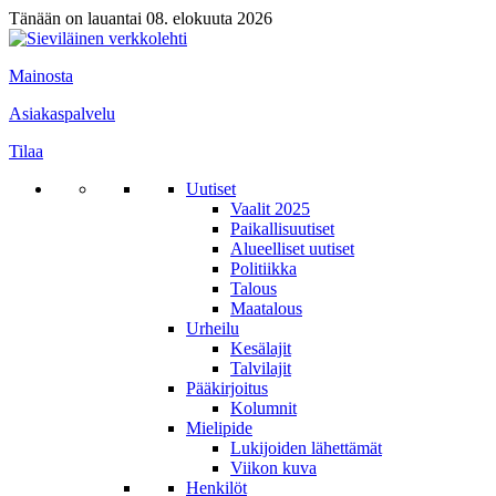
Tänään on lauantai 08. elokuuta 2026
Mainosta
Asiakaspalvelu
Tilaa
Uutiset
Vaalit 2025
Paikallisuutiset
Alueelliset uutiset
Politiikka
Talous
Maatalous
Urheilu
Kesälajit
Talvilajit
Pääkirjoitus
Kolumnit
Mielipide
Lukijoiden lähettämät
Viikon kuva
Henkilöt