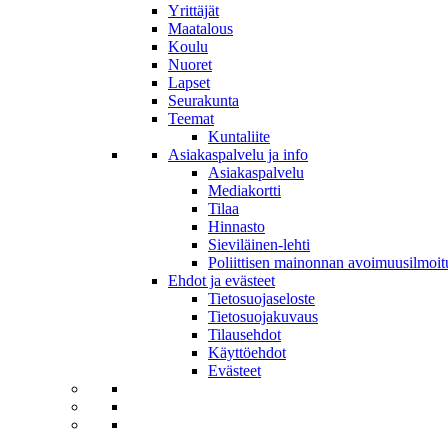
Yrittäjät
Maatalous
Koulu
Nuoret
Lapset
Seurakunta
Teemat
Kuntaliite
Asiakaspalvelu ja info
Asiakaspalvelu
Mediakortti
Tilaa
Hinnasto
Sieviläinen-lehti
Poliittisen mainonnan avoimuusilmoit
Ehdot ja evästeet
Tietosuojaseloste
Tietosuojakuvaus
Tilausehdot
Käyttöehdot
Evästeet