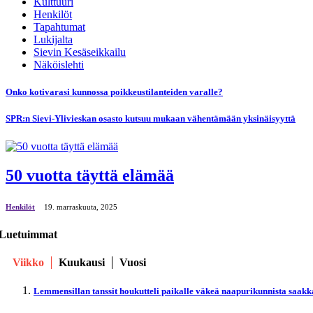
Kulttuuri
Henkilöt
Tapahtumat
Lukijalta
Sievin Kesäseikkailu
Näköislehti
Onko kotivarasi kunnossa poikkeustilanteiden varalle?
SPR:n Sievi-Ylivieskan osasto kutsuu mukaan vähentämään yksinäisyyttä
50 vuotta täyttä elämää
Henkilöt
19. marraskuuta, 2025
Luetuimmat
Viikko
Kuukausi
Vuosi
Lemmensillan tanssit houkutteli paikalle väkeä naapurikunnista saakk