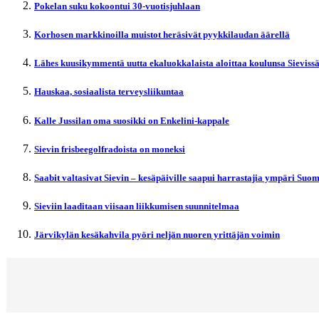
Pokelan suku kokoontui 30-vuotisjuhlaan
Korhosen markkinoilla muistot heräsivät pyykkilaudan äärellä
Lähes kuusikymmentä uutta ekaluokkalaista aloittaa koulunsa Sieviss
Hauskaa, sosiaalista terveysliikuntaa
Kalle Jussilan oma suosikki on Enkelini-kappale
Sievin frisbeegolfradoista on moneksi
Saabit valtasivat Sievin – kesäpäiville saapui harrastajia ympäri Suo
Sieviin laaditaan viisaan liikkumisen suunnitelmaa
Järvikylän kesäkahvila pyöri neljän nuoren yrittäjän voimin