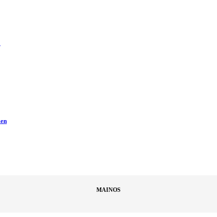
ä
men
MAINOS