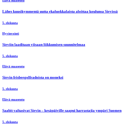
Elävä maaseutu
Lähes kuusikymmentä uutta ekaluokkalaista aloittaa koulunsa Sievissä
5. elokuuta
Hyvinvointi
Sieviin laaditaan viisaan liikkumisen suunnitelmaa
5. elokuuta
Elävä maaseutu
Sievin frisbeegolfradoista on moneksi
5. elokuuta
Elävä maaseutu
Saabit valtasivat Sievin – kesäpäiville saapui harrastajia ympäri Suomen
5. elokuuta