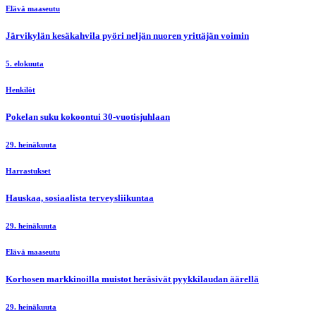
Elävä maaseutu
Järvikylän kesäkahvila pyöri neljän nuoren yrittäjän voimin
5. elokuuta
Henkilöt
Pokelan suku kokoontui 30-vuotisjuhlaan
29. heinäkuuta
Harrastukset
Hauskaa, sosiaalista terveysliikuntaa
29. heinäkuuta
Elävä maaseutu
Korhosen markkinoilla muistot heräsivät pyykkilaudan äärellä
29. heinäkuuta