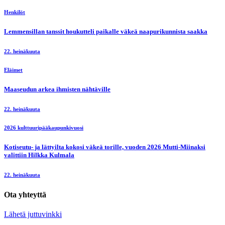
Henkilöt
Lemmensillan tanssit houkutteli paikalle väkeä naapurikunnista saakka
22. heinäkuuta
Eläimet
Maaseudun arkea ihmisten nähtäville
22. heinäkuuta
2026 kulttuuripääkaupunkivuosi
Kotiseutu- ja lättyilta kokosi väkeä torille, vuoden 2026 Mutti-Miinaksi
valittiin Hilkka Kulmala
22. heinäkuuta
Ota yhteyttä
Lähetä juttuvinkki