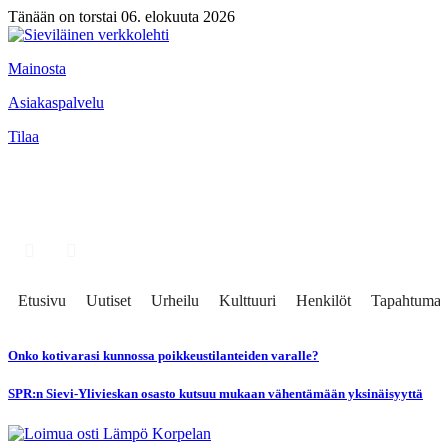
Tänään on torstai 06. elokuuta 2026
Mainosta
Asiakaspalvelu
Tilaa
Etusivu
Uutiset
Urheilu
Kulttuuri
Henkilöt
Tapahtumat
Onko kotivarasi kunnossa poikkeustilanteiden varalle?
SPR:n Sievi-Ylivieskan osasto kutsuu mukaan vähentämään yksinäisyyttä