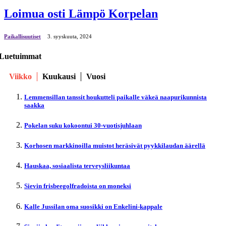
Loimua osti Lämpö Korpelan
Paikallisuutiset
3. syyskuuta, 2024
Luetuimmat
Viikko
Kuukausi
Vuosi
Lemmensillan tanssit houkutteli paikalle väkeä naapurikunnista
saakka
Pokelan suku kokoontui 30-vuotisjuhlaan
Korhosen markkinoilla muistot heräsivät pyykkilaudan äärellä
Hauskaa, sosiaalista terveysliikuntaa
Sievin frisbeegolfradoista on moneksi
Kalle Jussilan oma suosikki on Enkelini-kappale