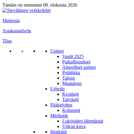
Tänään on sunnuntai 09. elokuuta 2026
Mainosta
Asiakaspalvelu
Tilaa
Uutiset
Vaalit 2025
Paikallisuutiset
Alueelliset uutiset
Politiikka
Talous
Maatalous
Urheilu
Kesälajit
Talvilajit
Pääkirjoitus
Kolumnit
Mielipide
Lukijoiden lähettämät
Viikon kuva
Henkilöt