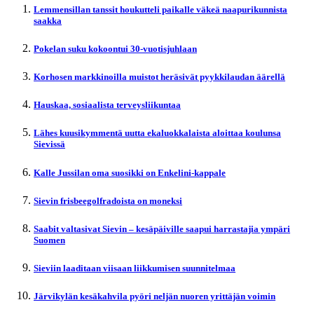
Lemmensillan tanssit houkutteli paikalle väkeä naapurikunnista
saakka
Pokelan suku kokoontui 30-vuotisjuhlaan
Korhosen markkinoilla muistot heräsivät pyykkilaudan äärellä
Hauskaa, sosiaalista terveysliikuntaa
Lähes kuusikymmentä uutta ekaluokkalaista aloittaa koulunsa
Sievissä
Kalle Jussilan oma suosikki on Enkelini-kappale
Sievin frisbeegolfradoista on moneksi
Saabit valtasivat Sievin – kesäpäiville saapui harrastajia ympäri
Suomen
Sieviin laaditaan viisaan liikkumisen suunnitelmaa
Järvikylän kesäkahvila pyöri neljän nuoren yrittäjän voimin