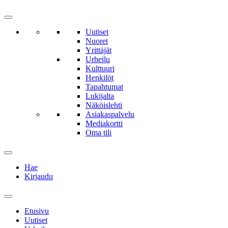
Uutiset
Nuoret
Yrittäjät
Urheilu
Kulttuuri
Henkilöt
Tapahtumat
Lukijalta
Näköislehti
Asiakaspalvelu
Mediakortti
Oma tili
Hae
Kirjaudu
Etusivu
Uutiset