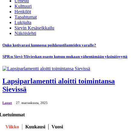
Urheilu
Kulttuuri
Henkilöt
Tapahtumat
Lukijalta
Sievin Kesäseikkailu
Näköislehti
Onko kotivarasi kunnossa poikkeustilanteiden varalle?
SPR:n Sievi-Ylivieskan osasto kutsuu mukaan vähentämään yksinäisyyttä
Lapsiparlamentti aloitti toimintansa
Sievissä
Lapset
27. marraskuuta, 2025
Luetuimmat
Viikko
Kuukausi
Vuosi