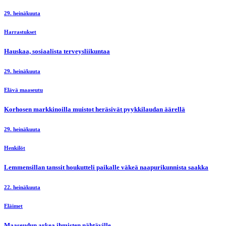
29. heinäkuuta
Harrastukset
Hauskaa, sosiaalista terveysliikuntaa
29. heinäkuuta
Elävä maaseutu
Korhosen markkinoilla muistot heräsivät pyykkilaudan äärellä
29. heinäkuuta
Henkilöt
Lemmensillan tanssit houkutteli paikalle väkeä naapurikunnista saakka
22. heinäkuuta
Eläimet
Maaseudun arkea ihmisten nähtäville