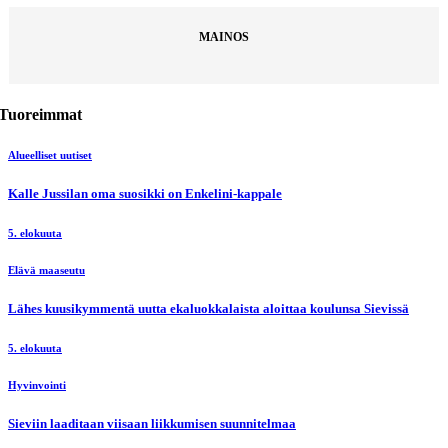
MAINOS
Tuoreimmat
Alueelliset uutiset
Kalle Jussilan oma suosikki on Enkelini-kappale
5. elokuuta
Elävä maaseutu
Lähes kuusikymmentä uutta ekaluokkalaista aloittaa koulunsa Sievissä
5. elokuuta
Hyvinvointi
Sieviin laaditaan viisaan liikkumisen suunnitelmaa