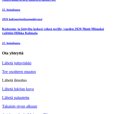
22. heinäkuuta
2026 kulttuuripääkaupunkivuosi
Kotiseutu- ja lättyilta kokosi väkeä torille, vuoden 2026 Mutti-Miinaksi
valittiin Hilkka Kulmala
22. heinäkuuta
Ota yhteyttä
Lähetä juttuvinkki
Tee osoitteen muutos
Lähetä ilmoitus
Lähetä lukijan kuva
Lähetä palautetta
Takaisin sivun alkuun