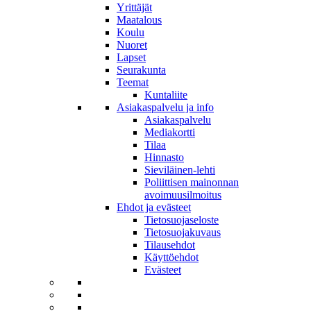
Yrittäjät
Maatalous
Koulu
Nuoret
Lapset
Seurakunta
Teemat
Kuntaliite
Asiakaspalvelu ja info
Asiakaspalvelu
Mediakortti
Tilaa
Hinnasto
Sieviläinen-lehti
Poliittisen mainonnan
avoimuusilmoitus
Ehdot ja evästeet
Tietosuojaseloste
Tietosuojakuvaus
Tilausehdot
Käyttöehdot
Evästeet