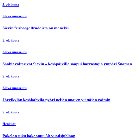
5. elokuuta
Elävä maaseutu
Sievin frisbeegolfradoista on moneksi
5. elokuuta
Elävä maaseutu
Saabit valtasivat Sievin – kesäpäiville saapui harrastajia ympäri Suomen
5. elokuuta
Elävä maaseutu
Järvikylän kesäkahvila pyöri neljän nuoren yrittäjän voimin
5. elokuuta
Henkilöt
Pokelan suku kokoontui 30-vuotisjuhlaan