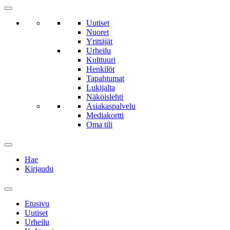
Uutiset
Nuoret
Yrittäjät
Urheilu
Kulttuuri
Henkilöt
Tapahtumat
Lukijalta
Näköislehti
Asiakaspalvelu
Mediakortti
Oma tili
Hae
Kirjaudu
Etusivu
Uutiset
Urheilu