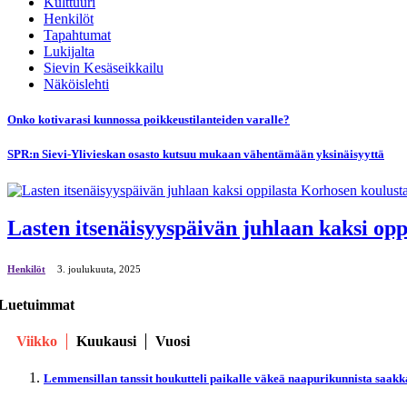
Kulttuuri
Henkilöt
Tapahtumat
Lukijalta
Sievin Kesäseikkailu
Näköislehti
Onko kotivarasi kunnossa poikkeustilanteiden varalle?
SPR:n Sievi-Ylivieskan osasto kutsuu mukaan vähentämään yksinäisyyttä
Lasten itsenäisyyspäivän juhlaan kaksi op
Henkilöt
3. јoulukuuta, 2025
Luetuimmat
Viikko
Kuukausi
Vuosi
Lemmensillan tanssit houkutteli paikalle väkeä naapurikunnista saakk