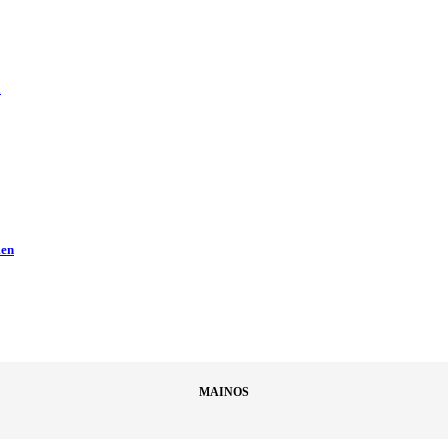
ä
men
MAINOS