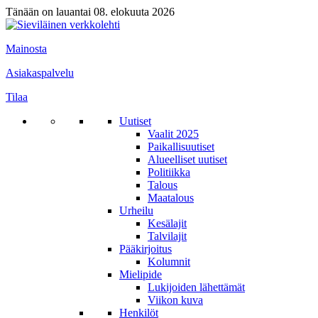
Tänään on lauantai 08. elokuuta 2026
Mainosta
Asiakaspalvelu
Tilaa
Uutiset
Vaalit 2025
Paikallisuutiset
Alueelliset uutiset
Politiikka
Talous
Maatalous
Urheilu
Kesälajit
Talvilajit
Pääkirjoitus
Kolumnit
Mielipide
Lukijoiden lähettämät
Viikon kuva
Henkilöt