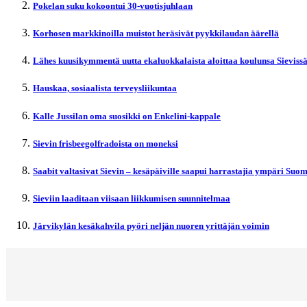
Pokelan suku kokoontui 30-vuotisjuhlaan
Korhosen markkinoilla muistot heräsivät pyykkilaudan äärellä
Lähes kuusikymmentä uutta ekaluokkalaista aloittaa koulunsa Sieviss
Hauskaa, sosiaalista terveysliikuntaa
Kalle Jussilan oma suosikki on Enkelini-kappale
Sievin frisbeegolfradoista on moneksi
Saabit valtasivat Sievin – kesäpäiville saapui harrastajia ympäri Suo
Sieviin laaditaan viisaan liikkumisen suunnitelmaa
Järvikylän kesäkahvila pyöri neljän nuoren yrittäjän voimin