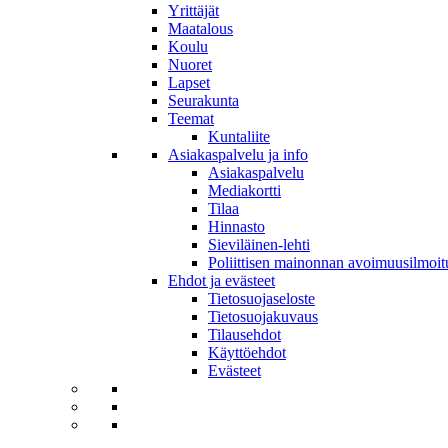
Yrittäjät
Maatalous
Koulu
Nuoret
Lapset
Seurakunta
Teemat
Kuntaliite
Asiakaspalvelu ja info
Asiakaspalvelu
Mediakortti
Tilaa
Hinnasto
Sieviläinen-lehti
Poliittisen mainonnan avoimuusilmoit
Ehdot ja evästeet
Tietosuojaseloste
Tietosuojakuvaus
Tilausehdot
Käyttöehdot
Evästeet