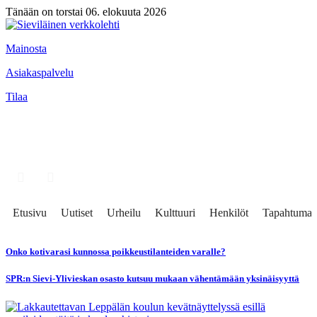
Tänään on torstai 06. elokuuta 2026
Mainosta
Asiakaspalvelu
Tilaa
Etusivu
Uutiset
Urheilu
Kulttuuri
Henkilöt
Tapahtumat
Onko kotivarasi kunnossa poikkeustilanteiden varalle?
SPR:n Sievi-Ylivieskan osasto kutsuu mukaan vähentämään yksinäisyyttä