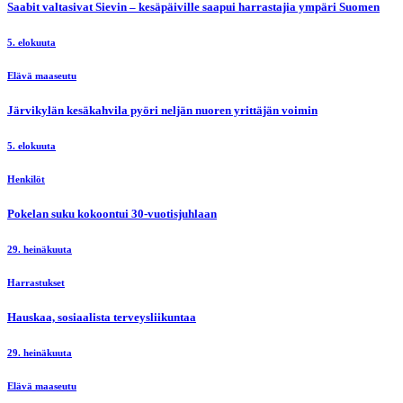
Saabit valtasivat Sievin – kesäpäiville saapui harrastajia ympäri Suomen
5. elokuuta
Elävä maaseutu
Järvikylän kesäkahvila pyöri neljän nuoren yrittäjän voimin
5. elokuuta
Henkilöt
Pokelan suku kokoontui 30-vuotisjuhlaan
29. heinäkuuta
Harrastukset
Hauskaa, sosiaalista terveysliikuntaa
29. heinäkuuta
Elävä maaseutu