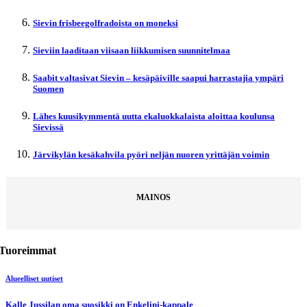
Sievin frisbeegolfradoista on moneksi
Sieviin laaditaan viisaan liikkumisen suunnitelmaa
Saabit valtasivat Sievin – kesäpäiville saapui harrastajia ympäri
Suomen
Lähes kuusikymmentä uutta ekaluokkalaista aloittaa koulunsa
Sievissä
Järvikylän kesäkahvila pyöri neljän nuoren yrittäjän voimin
MAINOS
Tuoreimmat
Alueelliset uutiset
Kalle Jussilan oma suosikki on Enkelini-kappale