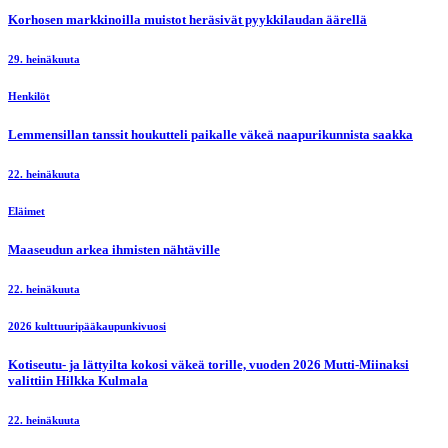
Korhosen markkinoilla muistot heräsivät pyykkilaudan äärellä
29. heinäkuuta
Henkilöt
Lemmensillan tanssit houkutteli paikalle väkeä naapurikunnista saakka
22. heinäkuuta
Eläimet
Maaseudun arkea ihmisten nähtäville
22. heinäkuuta
2026 kulttuuripääkaupunkivuosi
Kotiseutu- ja lättyilta kokosi väkeä torille, vuoden 2026 Mutti-Miinaksi
valittiin Hilkka Kulmala
22. heinäkuuta