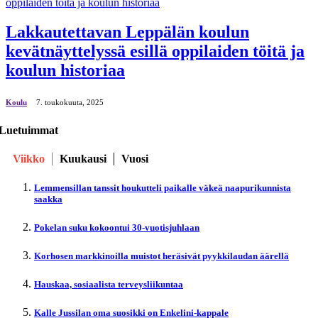
Lakkautettavan Leppälän koulun
kevätnäyttelyssä esillä oppilaiden töitä ja
koulun historiaa
Koulu
7. toukokuuta, 2025
Luetuimmat
Viikko
Kuukausi
Vuosi
Lemmensillan tanssit houkutteli paikalle väkeä naapurikunnista
saakka
Pokelan suku kokoontui 30-vuotisjuhlaan
Korhosen markkinoilla muistot heräsivät pyykkilaudan äärellä
Hauskaa, sosiaalista terveysliikuntaa
Kalle Jussilan oma suosikki on Enkelini-kappale