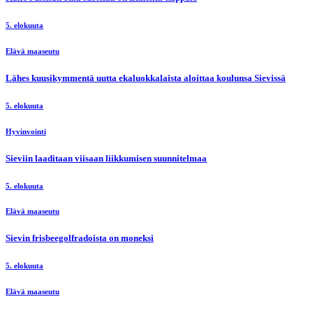
5. elokuuta
Elävä maaseutu
Lähes kuusikymmentä uutta ekaluokkalaista aloittaa koulunsa Sievissä
5. elokuuta
Hyvinvointi
Sieviin laaditaan viisaan liikkumisen suunnitelmaa
5. elokuuta
Elävä maaseutu
Sievin frisbeegolfradoista on moneksi
5. elokuuta
Elävä maaseutu