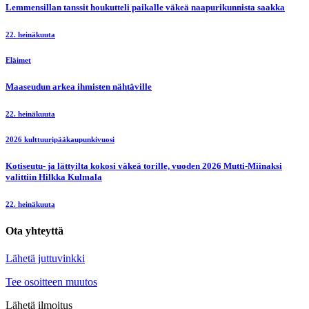
Lemmensillan tanssit houkutteli paikalle väkeä naapurikunnista saakka
22. heinäkuuta
Eläimet
Maaseudun arkea ihmisten nähtäville
22. heinäkuuta
2026 kulttuuripääkaupunkivuosi
Kotiseutu- ja lättyilta kokosi väkeä torille, vuoden 2026 Mutti-Miinaksi
valittiin Hilkka Kulmala
22. heinäkuuta
Ota yhteyttä
Lähetä juttuvinkki
Tee osoitteen muutos
Lähetä ilmoitus