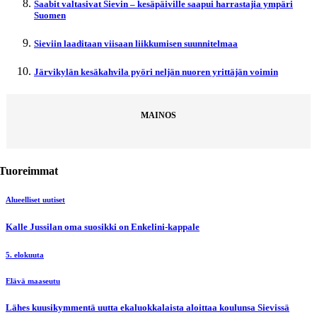
Saabit valtasivat Sievin – kesäpäiville saapui harrastajia ympäri
Suomen
Sieviin laaditaan viisaan liikkumisen suunnitelmaa
Järvikylän kesäkahvila pyöri neljän nuoren yrittäjän voimin
MAINOS
Tuoreimmat
Alueelliset uutiset
Kalle Jussilan oma suosikki on Enkelini-kappale
5. elokuuta
Elävä maaseutu
Lähes kuusikymmentä uutta ekaluokkalaista aloittaa koulunsa Sievissä