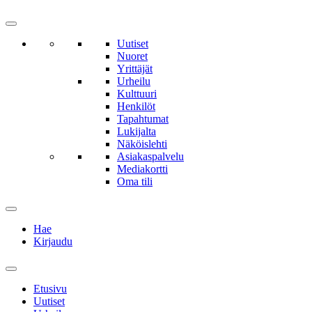
Uutiset
Nuoret
Yrittäjät
Urheilu
Kulttuuri
Henkilöt
Tapahtumat
Lukijalta
Näköislehti
Asiakaspalvelu
Mediakortti
Oma tili
Hae
Kirjaudu
Etusivu
Uutiset