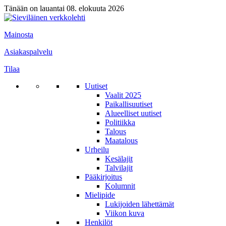
Tänään on lauantai 08. elokuuta 2026
Mainosta
Asiakaspalvelu
Tilaa
Uutiset
Vaalit 2025
Paikallisuutiset
Alueelliset uutiset
Politiikka
Talous
Maatalous
Urheilu
Kesälajit
Talvilajit
Pääkirjoitus
Kolumnit
Mielipide
Lukijoiden lähettämät
Viikon kuva
Henkilöt