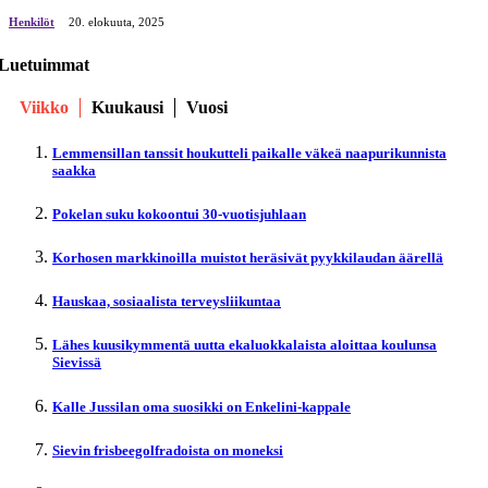
Henkilöt
20. elokuuta, 2025
Luetuimmat
Viikko
Kuukausi
Vuosi
Lemmensillan tanssit houkutteli paikalle väkeä naapurikunnista
saakka
Pokelan suku kokoontui 30-vuotisjuhlaan
Korhosen markkinoilla muistot heräsivät pyykkilaudan äärellä
Hauskaa, sosiaalista terveysliikuntaa
Lähes kuusikymmentä uutta ekaluokkalaista aloittaa koulunsa
Sievissä
Kalle Jussilan oma suosikki on Enkelini-kappale
Sievin frisbeegolfradoista on moneksi