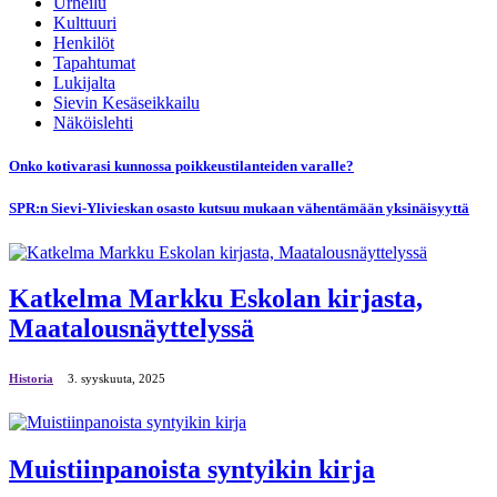
Urheilu
Kulttuuri
Henkilöt
Tapahtumat
Lukijalta
Sievin Kesäseikkailu
Näköislehti
Onko kotivarasi kunnossa poikkeustilanteiden varalle?
SPR:n Sievi-Ylivieskan osasto kutsuu mukaan vähentämään yksinäisyyttä
Katkelma Markku Eskolan kirjasta,
Maatalousnäyttelyssä
Historia
3. syyskuuta, 2025
Muistiinpanoista syntyikin kirja