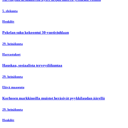
5. elokuuta
Henkilöt
Pokelan suku kokoontui 30-vuotisjuhlaan
29. heinäkuuta
Harrastukset
Hauskaa, sosiaalista terveysliikuntaa
29. heinäkuuta
Elävä maaseutu
Korhosen markkinoilla muistot heräsivät pyykkilaudan äärellä
29. heinäkuuta
Henkilöt