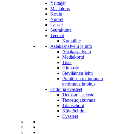
Yrittäjät
Maatalous
Koulu
Nuoret
Lapset
Seurakunta
Teemat
Kuntaliite
Asiakaspalvelu ja info
Asiakaspalvelu
Mediakortti
Tilaa
Hinnasto
Sieviläinen-lehti
Poliittisen mainonnan
avoimuusilmoitus
Ehdot ja evästeet
Tietosuojaseloste
Tietosuojakuvaus
Tilausehdot
Käyttöehdot
Evästeet