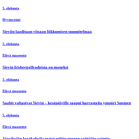
5. elokuuta
Hyvinvointi
Sieviin laaditaan viisaan liikkumisen suunnitelmaa
5. elokuuta
Elävä maaseutu
Sievin frisbeegolfradoista on moneksi
5. elokuuta
Elävä maaseutu
Saabit valtasivat Sievin – kesäpäiville saapui harrastajia ympäri Suomen
5. elokuuta
Elävä maaseutu
Järvikylän kesäkahvila pyöri neljän nuoren yrittäjän voimin