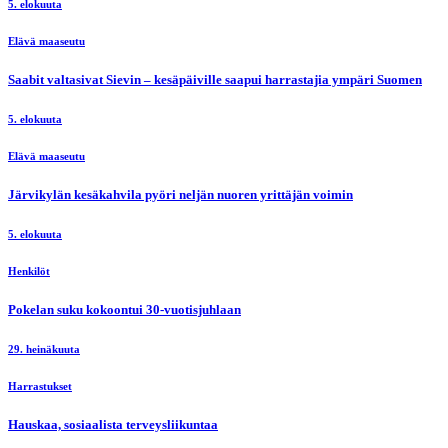
5. elokuuta
Elävä maaseutu
Saabit valtasivat Sievin – kesäpäiville saapui harrastajia ympäri Suomen
5. elokuuta
Elävä maaseutu
Järvikylän kesäkahvila pyöri neljän nuoren yrittäjän voimin
5. elokuuta
Henkilöt
Pokelan suku kokoontui 30-vuotisjuhlaan
29. heinäkuuta
Harrastukset
Hauskaa, sosiaalista terveysliikuntaa