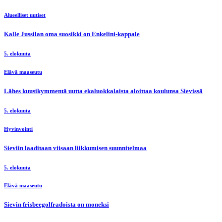
Alueelliset uutiset
Kalle Jussilan oma suosikki on Enkelini-kappale
5. elokuuta
Elävä maaseutu
Lähes kuusikymmentä uutta ekaluokkalaista aloittaa koulunsa Sievissä
5. elokuuta
Hyvinvointi
Sieviin laaditaan viisaan liikkumisen suunnitelmaa
5. elokuuta
Elävä maaseutu
Sievin frisbeegolfradoista on moneksi