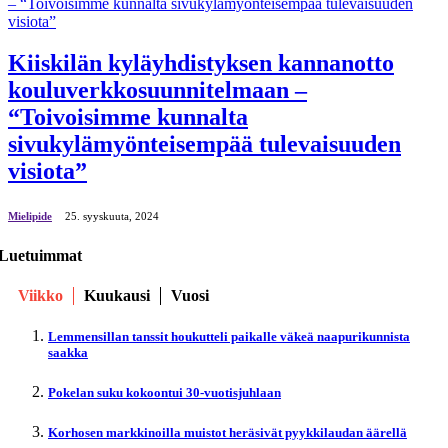
Kiiskilän kyläyhdistyksen kannanotto
kouluverkkosuunnitelmaan –
“Toivoisimme kunnalta
sivukylämyönteisempää tulevaisuuden
visiota”
Mielipide
25. syyskuuta, 2024
Luetuimmat
Viikko
Kuukausi
Vuosi
Lemmensillan tanssit houkutteli paikalle väkeä naapurikunnista
saakka
Pokelan suku kokoontui 30-vuotisjuhlaan
Korhosen markkinoilla muistot heräsivät pyykkilaudan äärellä