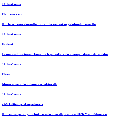
29. heinäkuuta
Elävä maaseutu
Korhosen markkinoilla muistot heräsivät pyykkilaudan äärellä
29. heinäkuuta
Henkilöt
Lemmensillan tanssit houkutteli paikalle väkeä naapurikunnista saakka
22. heinäkuuta
Eläimet
Maaseudun arkea ihmisten nähtäville
22. heinäkuuta
2026 kulttuuripääkaupunkivuosi
Kotiseutu- ja lättyilta kokosi väkeä torille, vuoden 2026 Mutti-Miinaksi