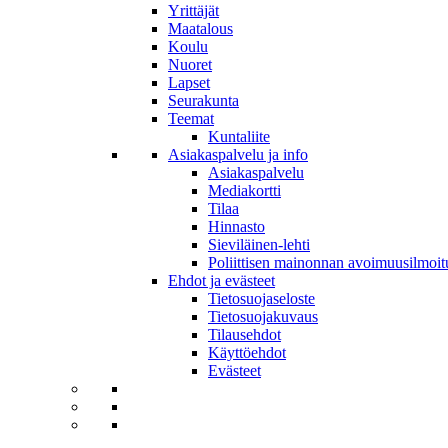
Yrittäjät
Maatalous
Koulu
Nuoret
Lapset
Seurakunta
Teemat
Kuntaliite
Asiakaspalvelu ja info
Asiakaspalvelu
Mediakortti
Tilaa
Hinnasto
Sieviläinen-lehti
Poliittisen mainonnan avoimuusilmoit
Ehdot ja evästeet
Tietosuojaseloste
Tietosuojakuvaus
Tilausehdot
Käyttöehdot
Evästeet