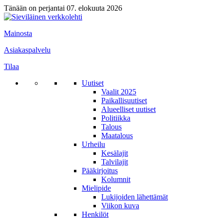
Tänään on perjantai 07. elokuuta 2026
Mainosta
Asiakaspalvelu
Tilaa
Uutiset
Vaalit 2025
Paikallisuutiset
Alueelliset uutiset
Politiikka
Talous
Maatalous
Urheilu
Kesälajit
Talvilajit
Pääkirjoitus
Kolumnit
Mielipide
Lukijoiden lähettämät
Viikon kuva
Henkilöt