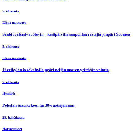
5. elokuuta
Elävä maaseutu
Saabit valtasivat Sievin – kesäpäiville saapui harrastajia ympäri Suomen
5. elokuuta
Elävä maaseutu
Järvikylän kesäkahvila pyöri neljän nuoren yrittäjän voimin
5. elokuuta
Henkilöt
Pokelan suku kokoontui 30-vuotisjuhlaan
29. heinäkuuta
Harrastukset