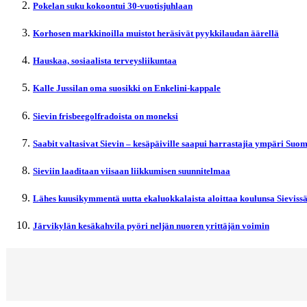
Pokelan suku kokoontui 30-vuotisjuhlaan
Korhosen markkinoilla muistot heräsivät pyykkilaudan äärellä
Hauskaa, sosiaalista terveysliikuntaa
Kalle Jussilan oma suosikki on Enkelini-kappale
Sievin frisbeegolfradoista on moneksi
Saabit valtasivat Sievin – kesäpäiville saapui harrastajia ympäri Suo
Sieviin laaditaan viisaan liikkumisen suunnitelmaa
Lähes kuusikymmentä uutta ekaluokkalaista aloittaa koulunsa Sieviss
Järvikylän kesäkahvila pyöri neljän nuoren yrittäjän voimin