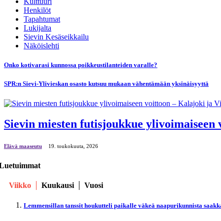
Kulttuuri
Henkilöt
Tapahtumat
Lukijalta
Sievin Kesäseikkailu
Näköislehti
Onko kotivarasi kunnossa poikkeustilanteiden varalle?
SPR:n Sievi-Ylivieskan osasto kutsuu mukaan vähentämään yksinäisyyttä
Sievin miesten futisjoukkue ylivoimaiseen v
Elävä maaseutu
19. toukokuuta, 2026
Luetuimmat
Viikko
Kuukausi
Vuosi
Lemmensillan tanssit houkutteli paikalle väkeä naapurikunnista saakk