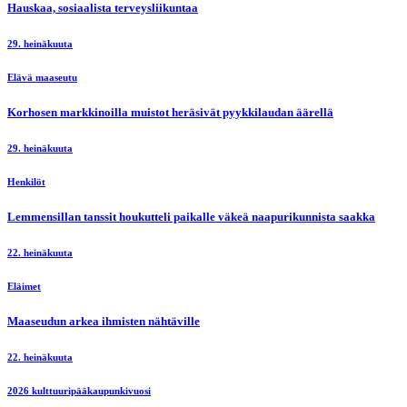
Hauskaa, sosiaalista terveysliikuntaa
29. heinäkuuta
Elävä maaseutu
Korhosen markkinoilla muistot heräsivät pyykkilaudan äärellä
29. heinäkuuta
Henkilöt
Lemmensillan tanssit houkutteli paikalle väkeä naapurikunnista saakka
22. heinäkuuta
Eläimet
Maaseudun arkea ihmisten nähtäville
22. heinäkuuta
2026 kulttuuripääkaupunkivuosi