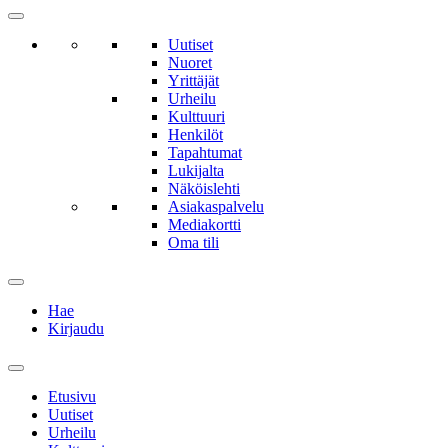
Uutiset
Nuoret
Yrittäjät
Urheilu
Kulttuuri
Henkilöt
Tapahtumat
Lukijalta
Näköislehti
Asiakaspalvelu
Mediakortti
Oma tili
Hae
Kirjaudu
Etusivu
Uutiset
Urheilu