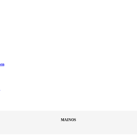
men
ä
MAINOS