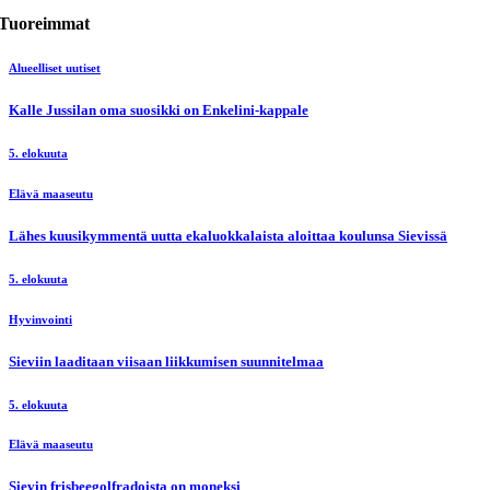
Tuoreimmat
Alueelliset uutiset
Kalle Jussilan oma suosikki on Enkelini-kappale
5. elokuuta
Elävä maaseutu
Lähes kuusikymmentä uutta ekaluokkalaista aloittaa koulunsa Sievissä
5. elokuuta
Hyvinvointi
Sieviin laaditaan viisaan liikkumisen suunnitelmaa
5. elokuuta
Elävä maaseutu
Sievin frisbeegolfradoista on moneksi