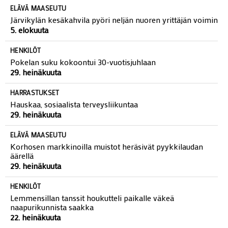
ELÄVÄ MAASEUTU
Järvikylän kesäkahvila pyöri neljän nuoren yrittäjän voimin
5. elokuuta
HENKILÖT
Pokelan suku kokoontui 30-vuotisjuhlaan
29. heinäkuuta
HARRASTUKSET
Hauskaa, sosiaalista terveysliikuntaa
29. heinäkuuta
ELÄVÄ MAASEUTU
Korhosen markkinoilla muistot heräsivät pyykkilaudan
äärellä
29. heinäkuuta
HENKILÖT
Lemmensillan tanssit houkutteli paikalle väkeä
naapurikunnista saakka
22. heinäkuuta