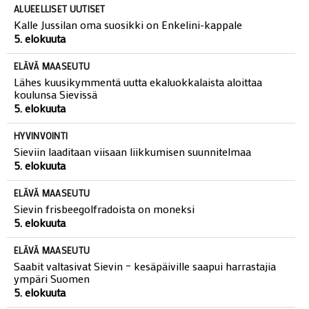
ALUEELLISET UUTISET
Kalle Jussilan oma suosikki on Enkelini-kappale
5. elokuuta
ELÄVÄ MAASEUTU
Lähes kuusikymmentä uutta ekaluokkalaista aloittaa
koulunsa Sievissä
5. elokuuta
HYVINVOINTI
Sieviin laaditaan viisaan liikkumisen suunnitelmaa
5. elokuuta
ELÄVÄ MAASEUTU
Sievin frisbeegolfradoista on moneksi
5. elokuuta
ELÄVÄ MAASEUTU
Saabit valtasivat Sievin – kesäpäiville saapui harrastajia
ympäri Suomen
5. elokuuta