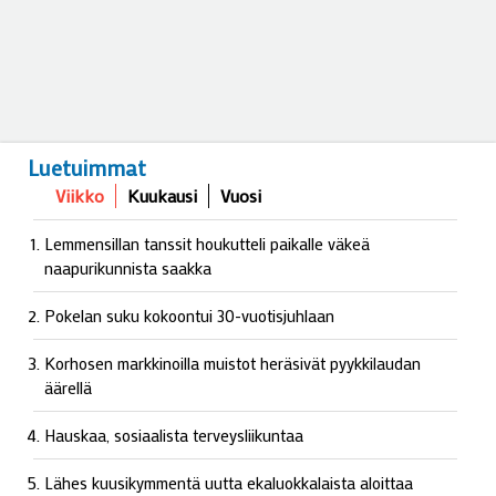
Luetuimmat
Viikko
Kuukausi
Vuosi
Lemmensillan tanssit houkutteli paikalle väkeä
naapurikunnista saakka
Pokelan suku kokoontui 30-vuotisjuhlaan
Korhosen markkinoilla muistot heräsivät pyykkilaudan
äärellä
Hauskaa, sosiaalista terveysliikuntaa
Lähes kuusikymmentä uutta ekaluokkalaista aloittaa