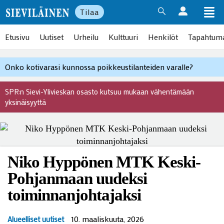
Tilaa
Etusivu
Uutiset
Urheilu
Kulttuuri
Henkilöt
Tapahtum
Onko kotivarasi kunnossa poikkeustilanteiden varalle?
SPR:n Sievi-Ylivieskan osasto kutsuu mukaan vähentämään
yksinäisyyttä
Niko Hyppönen MTK Keski-
Pohjanmaan uudeksi
toiminnanjohtajaksi
10. maaliskuuta, 2026
Alueelliset uutiset