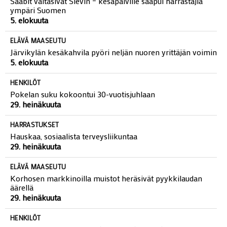
Saabit valtasivat Sievin – kesäpäiville saapui harrastajia
ympäri Suomen
5. elokuuta
ELÄVÄ MAASEUTU
Järvikylän kesäkahvila pyöri neljän nuoren yrittäjän voimin
5. elokuuta
HENKILÖT
Pokelan suku kokoontui 30-vuotisjuhlaan
29. heinäkuuta
HARRASTUKSET
Hauskaa, sosiaalista terveysliikuntaa
29. heinäkuuta
ELÄVÄ MAASEUTU
Korhosen markkinoilla muistot heräsivät pyykkilaudan
äärellä
29. heinäkuuta
HENKILÖT