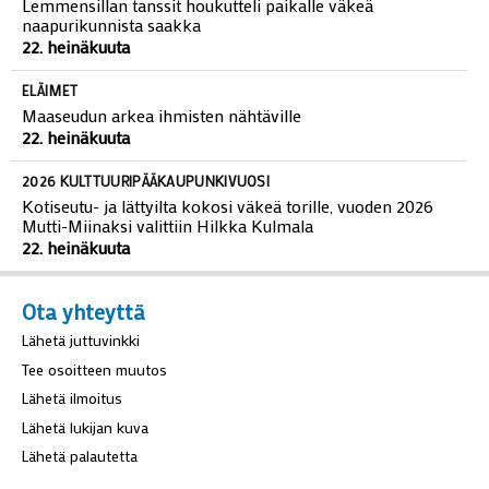
Lemmensillan tanssit houkutteli paikalle väkeä
naapurikunnista saakka
22. heinäkuuta
ELÄIMET
Maaseudun arkea ihmisten nähtäville
22. heinäkuuta
2026 KULTTUURIPÄÄKAUPUNKIVUOSI
Kotiseutu- ja lättyilta kokosi väkeä torille, vuoden 2026
Mutti-Miinaksi valittiin Hilkka Kulmala
22. heinäkuuta
Ota yhteyttä
Lähetä juttuvinkki
Tee osoitteen muutos
Lähetä ilmoitus
Lähetä lukijan kuva
Lähetä palautetta