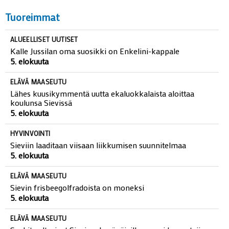
Tuoreimmat
ALUEELLISET UUTISET
Kalle Jussilan oma suosikki on Enkelini-kappale
5. elokuuta
ELÄVÄ MAASEUTU
Lähes kuusikymmentä uutta ekaluokkalaista aloittaa
koulunsa Sievissä
5. elokuuta
HYVINVOINTI
Sieviin laaditaan viisaan liikkumisen suunnitelmaa
5. elokuuta
ELÄVÄ MAASEUTU
Sievin frisbeegolfradoista on moneksi
5. elokuuta
ELÄVÄ MAASEUTU