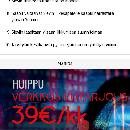
Sievin frisbeegolfradoista on moneksi
Saabit valtasivat Sievin – kesäpäiville saapui harrastajia
ympäri Suomen
Sieviin laaditaan viisaan liikkumisen suunnitelmaa
Järvikylän kesäkahvila pyöri neljän nuoren yrittäjän voimin
MAINOS