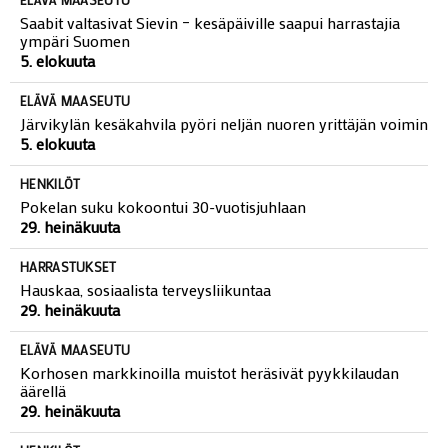
Saabit valtasivat Sievin – kesäpäiville saapui harrastajia
ympäri Suomen
5. elokuuta
ELÄVÄ MAASEUTU
Järvikylän kesäkahvila pyöri neljän nuoren yrittäjän voimin
5. elokuuta
HENKILÖT
Pokelan suku kokoontui 30-vuotisjuhlaan
29. heinäkuuta
HARRASTUKSET
Hauskaa, sosiaalista terveysliikuntaa
29. heinäkuuta
ELÄVÄ MAASEUTU
Korhosen markkinoilla muistot heräsivät pyykkilaudan
äärellä
29. heinäkuuta