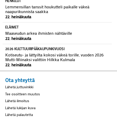
HENKILÖT
Lemmensillan tanssit houkutteli paikalle väkeä
naapurikunnista saakka
22. heinäkuuta
ELÄIMET
Maaseudun arkea ihmisten nähtäville
22. heinäkuuta
2026 KULTTUURIPÄÄKAUPUNKIVUOSI
Kotiseutu- ja lättyilta kokosi väkeä torille, vuoden 2026
Mutti-Miinaksi valittiin Hilkka Kulmala
22. heinäkuuta
Ota yhteyttä
Lähetä juttuvinkki
Tee osoitteen muutos
Lähetä ilmoitus
Lähetä lukijan kuva
Lähetä palautetta