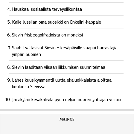
Hauskaa, sosiaalista terveysliikuntaa
Kalle Jussilan oma suosikki on Enkelini-kappale
Sievin frisbeegolfradoista on moneksi
Saabit valtasivat Sievin – kesäpäiville saapui harrastajia
ympäri Suomen
Sieviin laaditaan viisaan liikkumisen suunnitelmaa
Lähes kuusikymmentä uutta ekaluokkalaista aloittaa
koulunsa Sievissä
Järvikylän kesäkahvila pyöri neljän nuoren yrittäjän voimin
MAINOS