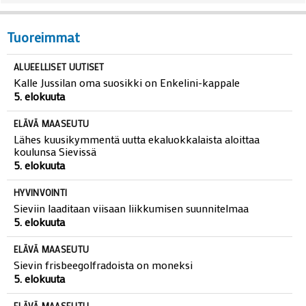
Tuoreimmat
ALUEELLISET UUTISET
Kalle Jussilan oma suosikki on Enkelini-kappale
5. elokuuta
ELÄVÄ MAASEUTU
Lähes kuusikymmentä uutta ekaluokkalaista aloittaa
koulunsa Sievissä
5. elokuuta
HYVINVOINTI
Sieviin laaditaan viisaan liikkumisen suunnitelmaa
5. elokuuta
ELÄVÄ MAASEUTU
Sievin frisbeegolfradoista on moneksi
5. elokuuta
ELÄVÄ MAASEUTU