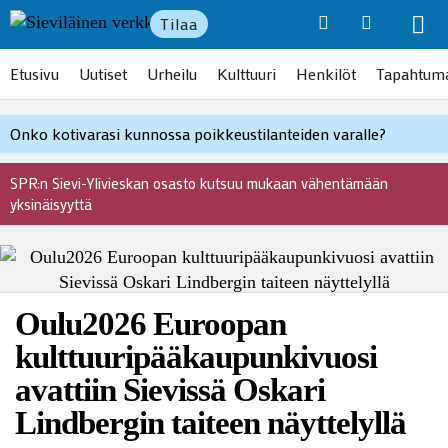
Tilaa
Etusivu
Uutiset
Urheilu
Kulttuuri
Henkilöt
Tapahtum
Onko kotivarasi kunnossa poikkeustilanteiden varalle?
SPR:n Sievi-Ylivieskan osasto kutsuu mukaan vähentämään
yksinäisyyttä
Oulu2026 Euroopan
kulttuuripääkaupunkivuosi
avattiin Sievissä Oskari
Lindbergin taiteen näyttelyllä