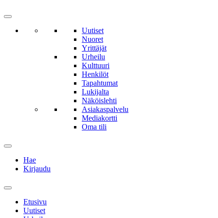
Uutiset
Nuoret
Yrittäjät
Urheilu
Kulttuuri
Henkilöt
Tapahtumat
Lukijalta
Näköislehti
Asiakaspalvelu
Mediakortti
Oma tili
Hae
Kirjaudu
Etusivu
Uutiset