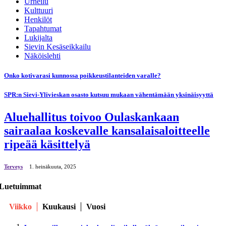
Urheilu
Kulttuuri
Henkilöt
Tapahtumat
Lukijalta
Sievin Kesäseikkailu
Näköislehti
Onko kotivarasi kunnossa poikkeustilanteiden varalle?
SPR:n Sievi-Ylivieskan osasto kutsuu mukaan vähentämään yksinäisyyttä
Aluehallitus toivoo Oulaskankaan
sairaalaa koskevalle kansalaisaloitteelle
ripeää käsittelyä
Terveys
1. heinäkuuta, 2025
Luetuimmat
Viikko
Kuukausi
Vuosi