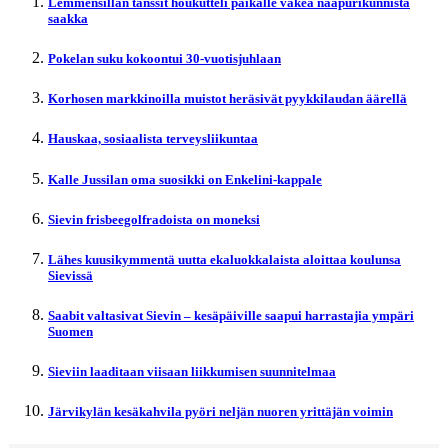
Lemmensillan tanssit houkutteli paikalle väkeä naapurikunnista
saakka
Pokelan suku kokoontui 30-vuotisjuhlaan
Korhosen markkinoilla muistot heräsivät pyykkilaudan äärellä
Hauskaa, sosiaalista terveysliikuntaa
Kalle Jussilan oma suosikki on Enkelini-kappale
Sievin frisbeegolfradoista on moneksi
Lähes kuusikymmentä uutta ekaluokkalaista aloittaa koulunsa
Sievissä
Saabit valtasivat Sievin – kesäpäiville saapui harrastajia ympäri
Suomen
Sieviin laaditaan viisaan liikkumisen suunnitelmaa
Järvikylän kesäkahvila pyöri neljän nuoren yrittäjän voimin