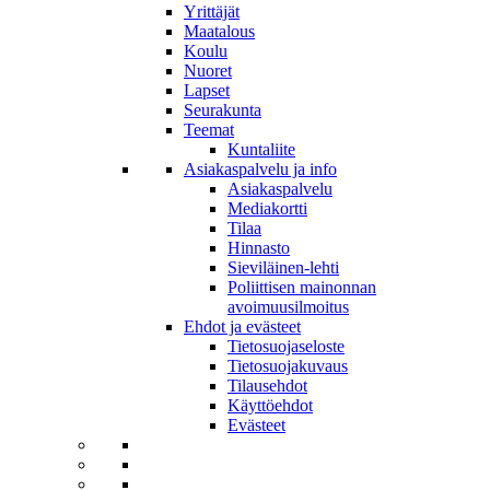
Yrittäjät
Maatalous
Koulu
Nuoret
Lapset
Seurakunta
Teemat
Kuntaliite
Asiakaspalvelu ja info
Asiakaspalvelu
Mediakortti
Tilaa
Hinnasto
Sieviläinen-lehti
Poliittisen mainonnan
avoimuusilmoitus
Ehdot ja evästeet
Tietosuojaseloste
Tietosuojakuvaus
Tilausehdot
Käyttöehdot
Evästeet