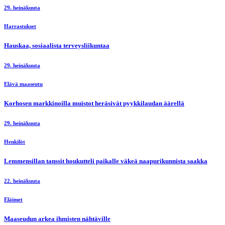
29. heinäkuuta
Harrastukset
Hauskaa, sosiaalista terveysliikuntaa
29. heinäkuuta
Elävä maaseutu
Korhosen markkinoilla muistot heräsivät pyykkilaudan äärellä
29. heinäkuuta
Henkilöt
Lemmensillan tanssit houkutteli paikalle väkeä naapurikunnista saakka
22. heinäkuuta
Eläimet
Maaseudun arkea ihmisten nähtäville