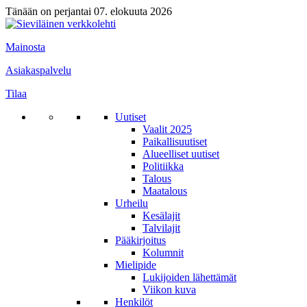
Tänään on perjantai 07. elokuuta 2026
Mainosta
Asiakaspalvelu
Tilaa
Uutiset
Vaalit 2025
Paikallisuutiset
Alueelliset uutiset
Politiikka
Talous
Maatalous
Urheilu
Kesälajit
Talvilajit
Pääkirjoitus
Kolumnit
Mielipide
Lukijoiden lähettämät
Viikon kuva
Henkilöt