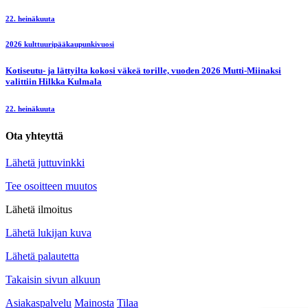
22. heinäkuuta
2026 kulttuuripääkaupunkivuosi
Kotiseutu- ja lättyilta kokosi väkeä torille, vuoden 2026 Mutti-Miinaksi
valittiin Hilkka Kulmala
22. heinäkuuta
Ota yhteyttä
Lähetä juttuvinkki
Tee osoitteen muutos
Lähetä ilmoitus
Lähetä lukijan kuva
Lähetä palautetta
Takaisin sivun alkuun
Asiakaspalvelu
Mainosta
Tilaa