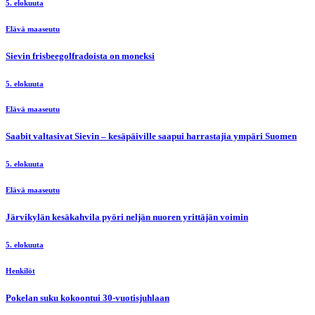
5. elokuuta
Elävä maaseutu
Sievin frisbeegolfradoista on moneksi
5. elokuuta
Elävä maaseutu
Saabit valtasivat Sievin – kesäpäiville saapui harrastajia ympäri Suomen
5. elokuuta
Elävä maaseutu
Järvikylän kesäkahvila pyöri neljän nuoren yrittäjän voimin
5. elokuuta
Henkilöt
Pokelan suku kokoontui 30-vuotisjuhlaan