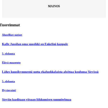
MAINOS
Tuoreimmat
Alueelliset uutiset
Kalle Jussilan oma suosikki on Enkelini-kappale
5. elokuuta
Elävä maaseutu
Lähes kuusikymmentä uutta ekaluokkalaista aloittaa koulunsa Sievissä
5. elokuuta
Hyvinvointi
Sieviin laaditaan viisaan liikkumisen suunnitelmaa