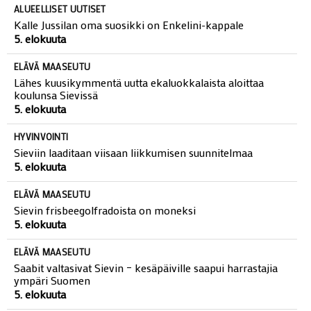
ALUEELLISET UUTISET
Kalle Jussilan oma suosikki on Enkelini-kappale
5. elokuuta
ELÄVÄ MAASEUTU
Lähes kuusikymmentä uutta ekaluokkalaista aloittaa
koulunsa Sievissä
5. elokuuta
HYVINVOINTI
Sieviin laaditaan viisaan liikkumisen suunnitelmaa
5. elokuuta
ELÄVÄ MAASEUTU
Sievin frisbeegolfradoista on moneksi
5. elokuuta
ELÄVÄ MAASEUTU
Saabit valtasivat Sievin – kesäpäiville saapui harrastajia
ympäri Suomen
5. elokuuta