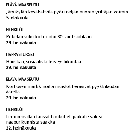
ELÄVÄ MAASEUTU
Järvikylän kesäkahvila pyöri neljän nuoren yrittäjän voimin
5. elokuuta
HENKILÖT
Pokelan suku kokoontui 30-vuotisjuhlaan
29. heinäkuuta
HARRASTUKSET
Hauskaa, sosiaalista terveysliikuntaa
29. heinäkuuta
ELÄVÄ MAASEUTU
Korhosen markkinoilla muistot heräsivät pyykkilaudan
äärellä
29. heinäkuuta
HENKILÖT
Lemmensillan tanssit houkutteli paikalle väkeä
naapurikunnista saakka
22. heinäkuuta