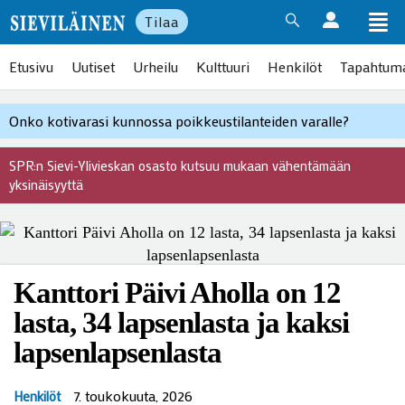
Tilaa
Etusivu
Uutiset
Urheilu
Kulttuuri
Henkilöt
Tapahtum
Onko kotivarasi kunnossa poikkeustilanteiden varalle?
SPR:n Sievi-Ylivieskan osasto kutsuu mukaan vähentämään
yksinäisyyttä
Kanttori Päivi Aholla on 12
lasta, 34 lapsenlasta ja kaksi
lapsenlapsenlasta
7. toukokuuta, 2026
Henkilöt