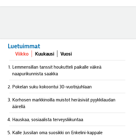
Luetuimmat
Viikko
Kuukausi
Vuosi
Lemmensillan tanssit houkutteli paikalle väkeä
naapurikunnista saakka
Pokelan suku kokoontui 30-vuotisjuhlaan
Korhosen markkinoilla muistot heräsivät pyykkilaudan
äärellä
Hauskaa, sosiaalista terveysliikuntaa
Kalle Jussilan oma suosikki on Enkelini-kappale