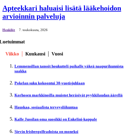
Apteekkari haluaisi lisätä lääkehoidon
arvioinnin palveluja
Henkilöt
7. toukokuuta, 2026
Luetuimmat
Viikko
Kuukausi
Vuosi
Lemmensillan tanssit houkutteli paikalle väkeä naapurikunnista
saakka
Pokelan suku kokoontui 30-vuotisjuhlaan
Korhosen markkinoilla muistot heräsivät pyykkilaudan äärellä
Hauskaa, sosiaalista terveysliikuntaa
Kalle Jussilan oma suosikki on Enkelini-kappale
Sievin frisbeegolfradoista on moneksi