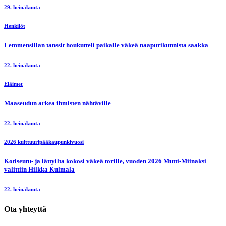
29. heinäkuuta
Henkilöt
Lemmensillan tanssit houkutteli paikalle väkeä naapurikunnista saakka
22. heinäkuuta
Eläimet
Maaseudun arkea ihmisten nähtäville
22. heinäkuuta
2026 kulttuuripääkaupunkivuosi
Kotiseutu- ja lättyilta kokosi väkeä torille, vuoden 2026 Mutti-Miinaksi
valittiin Hilkka Kulmala
22. heinäkuuta
Ota yhteyttä