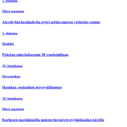
5. elokuuta
Elävä maaseutu
Järvikylän kesäkahvila pyöri neljän nuoren yrittäjän voimin
5. elokuuta
Henkilöt
Pokelan suku kokoontui 30-vuotisjuhlaan
29. heinäkuuta
Harrastukset
Hauskaa, sosiaalista terveysliikuntaa
29. heinäkuuta
Elävä maaseutu
Korhosen markkinoilla muistot heräsivät pyykkilaudan äärellä