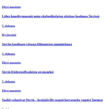
Elävä maaseutu
Lähes kuusikymmentä uutta ekaluokkalaista aloittaa koulunsa Sievissä
5. elokuuta
Hyvinvointi
Sieviin laaditaan viisaan liikkumisen suunnitelmaa
5. elokuuta
Elävä maaseutu
Sievin frisbeegolfradoista on moneksi
5. elokuuta
Elävä maaseutu
Saabit valtasivat Sievin – kesäpäiville saapui harrastajia ympäri Suomen