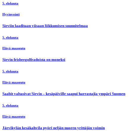
5. elokuuta
Hyvinvointi
Sieviin laaditaan viisaan liikkumisen suunnitelmaa
5. elokuuta
Elävä maaseutu
Sievin frisbeegolfradoista on moneksi
5. elokuuta
Elävä maaseutu
Saabit valtasivat Sievin – kesäpäiville saapui harrastajia ympäri Suomen
5. elokuuta
Elävä maaseutu
Järvikylän kesäkahvila pyöri neljän nuoren yrittäjän voimin