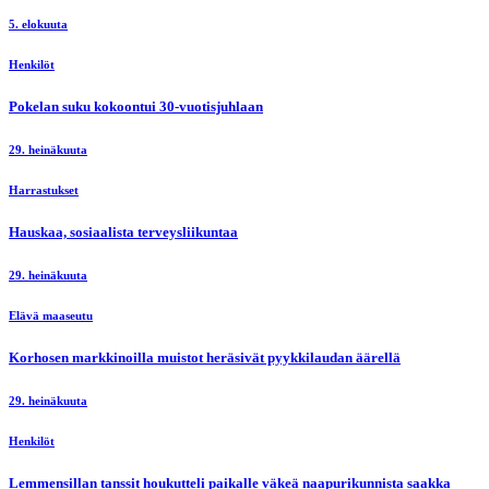
5. elokuuta
Henkilöt
Pokelan suku kokoontui 30-vuotisjuhlaan
29. heinäkuuta
Harrastukset
Hauskaa, sosiaalista terveysliikuntaa
29. heinäkuuta
Elävä maaseutu
Korhosen markkinoilla muistot heräsivät pyykkilaudan äärellä
29. heinäkuuta
Henkilöt
Lemmensillan tanssit houkutteli paikalle väkeä naapurikunnista saakka