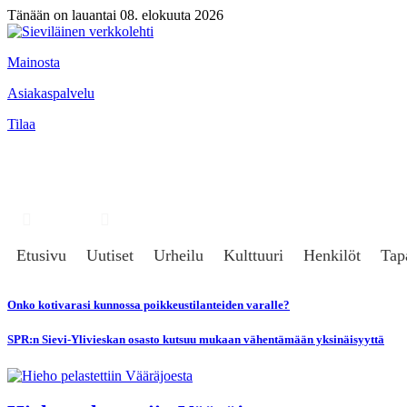
Tänään on lauantai 08. elokuuta 2026
Mainosta
Asiakaspalvelu
Tilaa
Hae
Kirjaudu
Etusivu
Uutiset
Urheilu
Kulttuuri
Henkilöt
Tap
Onko kotivarasi kunnossa poikkeustilanteiden varalle?
SPR:n Sievi-Ylivieskan osasto kutsuu mukaan vähentämään yksinäisyyttä