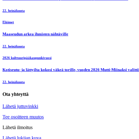
22. heinäkuuta
Eläimet
Maaseudun arkea ihmisten nähtäville
22. heinäkuuta
2026 kulttuuripääkaupunkivuosi
Kotiseutu- ja lättyilta kokosi väkeä torille, vuoden 2026 Mutti-Miinaksi valit
22. heinäkuuta
Ota yhteyttä
Lähetä juttuvinkki
Tee osoitteen muutos
Lähetä ilmoitus
Lähetä lukijan kuva