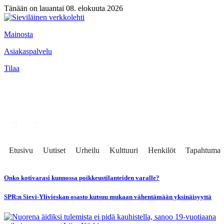
Tänään on lauantai 08. elokuuta 2026
Mainosta
Asiakaspalvelu
Tilaa
Etusivu
Uutiset
Urheilu
Kulttuuri
Henkilöt
Tapahtumat
Onko kotivarasi kunnossa poikkeustilanteiden varalle?
SPR:n Sievi-Ylivieskan osasto kutsuu mukaan vähentämään yksinäisyyttä