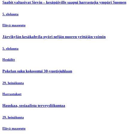
Saabit valtasivat Sievin – kesäpäiville saapui harrastajia ympäri Suomen
5. elokuuta
Elävä maaseutu
Järvikylän kesäkahvila pyöri neljän nuoren yrittäjän voimin
5. elokuuta
Henkilöt
Pokelan suku kokoontui 30-vuotisjuhlaan
29. heinäkuuta
Harrastukset
Hauskaa, sosiaalista terveysliikuntaa
29. heinäkuuta
Elävä maaseutu