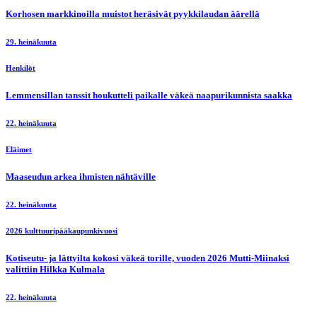
Korhosen markkinoilla muistot heräsivät pyykkilaudan äärellä
29. heinäkuuta
Henkilöt
Lemmensillan tanssit houkutteli paikalle väkeä naapurikunnista saakka
22. heinäkuuta
Eläimet
Maaseudun arkea ihmisten nähtäville
22. heinäkuuta
2026 kulttuuripääkaupunkivuosi
Kotiseutu- ja lättyilta kokosi väkeä torille, vuoden 2026 Mutti-Miinaksi
valittiin Hilkka Kulmala
22. heinäkuuta