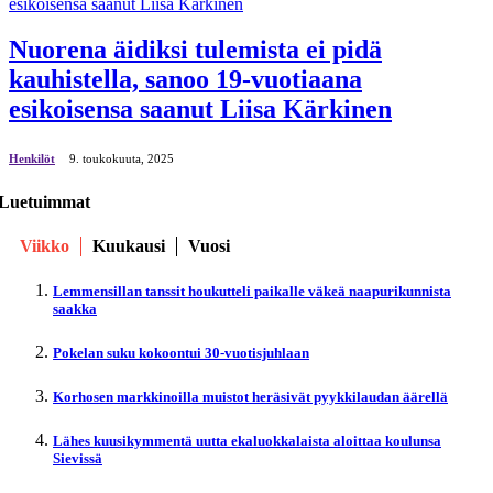
Nuorena äidiksi tulemista ei pidä
kauhistella, sanoo 19-vuotiaana
esikoisensa saanut Liisa Kärkinen
Henkilöt
9. toukokuuta, 2025
Luetuimmat
Viikko
Kuukausi
Vuosi
Lemmensillan tanssit houkutteli paikalle väkeä naapurikunnista
saakka
Pokelan suku kokoontui 30-vuotisjuhlaan
Korhosen markkinoilla muistot heräsivät pyykkilaudan äärellä
Lähes kuusikymmentä uutta ekaluokkalaista aloittaa koulunsa
Sievissä