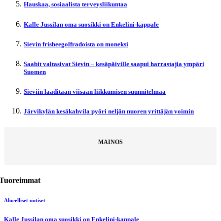
Hauskaa, sosiaalista terveysliikuntaa
Kalle Jussilan oma suosikki on Enkelini-kappale
Sievin frisbeegolfradoista on moneksi
Saabit valtasivat Sievin – kesäpäiville saapui harrastajia ympäri
Suomen
Sieviin laaditaan viisaan liikkumisen suunnitelmaa
Järvikylän kesäkahvila pyöri neljän nuoren yrittäjän voimin
MAINOS
Tuoreimmat
Alueelliset uutiset
Kalle Jussilan oma suosikki on Enkelini-kappale