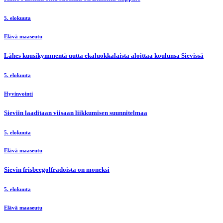
5. elokuuta
Elävä maaseutu
Lähes kuusikymmentä uutta ekaluokkalaista aloittaa koulunsa Sievissä
5. elokuuta
Hyvinvointi
Sieviin laaditaan viisaan liikkumisen suunnitelmaa
5. elokuuta
Elävä maaseutu
Sievin frisbeegolfradoista on moneksi
5. elokuuta
Elävä maaseutu