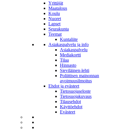
Yrittäjät
Maatalous
Koulu
Nuoret
Lapset
Seurakunta
Teemat
Kuntaliite
Asiakaspalvelu ja info
Asiakaspalvelu
Mediakortti
Tilaa
Hinnasto
Sieviläinen-lehti
Poliittisen mainonnan
avoimuusilmoitus
Ehdot ja evästeet
Tietosuojaseloste
Tietosuojakuvaus
Tilausehdot
Käyttöehdot
Evästeet