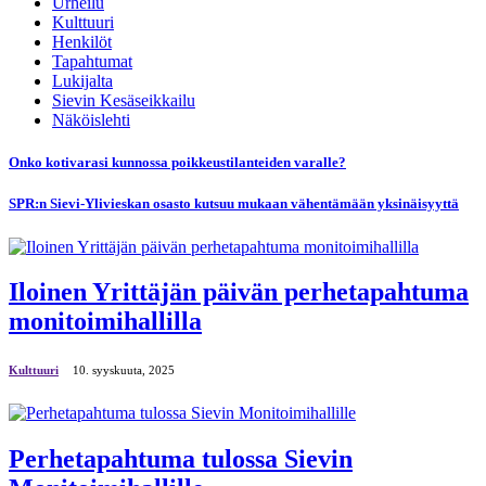
Urheilu
Kulttuuri
Henkilöt
Tapahtumat
Lukijalta
Sievin Kesäseikkailu
Näköislehti
Onko kotivarasi kunnossa poikkeustilanteiden varalle?
SPR:n Sievi-Ylivieskan osasto kutsuu mukaan vähentämään yksinäisyyttä
Iloinen Yrittäjän päivän perhetapahtuma
monitoimihallilla
Kulttuuri
10. syyskuuta, 2025
Perhetapahtuma tulossa Sievin