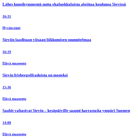
Lähes kuusikymmentä uutta ekaluokkalaista aloittaa koulunsa Sievissä
16:31
Hyvinvointi
Sieviin laaditaan viisaan liikkumisen suunnitelmaa
16:19
Elävä maaseutu
Sievin frisbeegolfradoista on moneksi
15:36
Elävä maaseutu
Saabit valtasivat Sievin – kesäpäiville saapui harrastajia ympäri Suomen
14:08
Elävä maaseutu