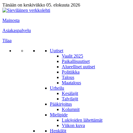
Tänään on keskiviikko 05. elokuuta 2026
Mainosta
Asiakaspalvelu
Tilaa
Uutiset
Vaalit 2025
Paikallisuutiset
Alueelliset uutiset
Politiikka
Talous
Maatalous
Urheilu
Kesälajit
Talvilajit
Pääkirjoitus
Kolumnit
Mielipide
Lukijoiden lähettämät
Viikon kuva
Henkilöt