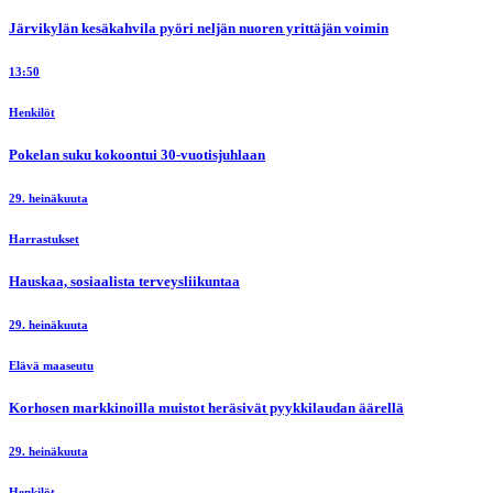
Järvikylän kesäkahvila pyöri neljän nuoren yrittäjän voimin
13:50
Henkilöt
Pokelan suku kokoontui 30-vuotisjuhlaan
29. heinäkuuta
Harrastukset
Hauskaa, sosiaalista terveysliikuntaa
29. heinäkuuta
Elävä maaseutu
Korhosen markkinoilla muistot heräsivät pyykkilaudan äärellä
29. heinäkuuta
Henkilöt