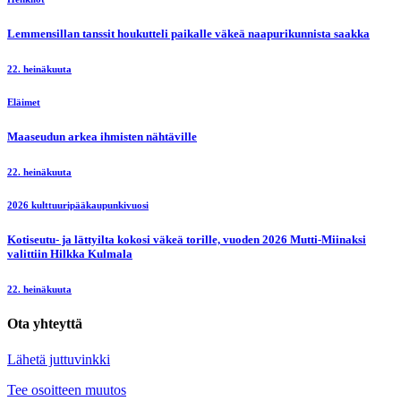
Lemmensillan tanssit houkutteli paikalle väkeä naapurikunnista saakka
22. heinäkuuta
Eläimet
Maaseudun arkea ihmisten nähtäville
22. heinäkuuta
2026 kulttuuripääkaupunkivuosi
Kotiseutu- ja lättyilta kokosi väkeä torille, vuoden 2026 Mutti-Miinaksi
valittiin Hilkka Kulmala
22. heinäkuuta
Ota yhteyttä
Lähetä juttuvinkki
Tee osoitteen muutos