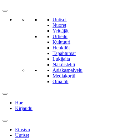
Uutiset
Nuoret
Yrittäjät
Urheilu
Kulttuuri
Henkilöt
Tapahtumat
Lukijalta
Näköislehti
Asiakaspalvelu
Mediakortti
Oma tili
Hae
Kirjaudu
Etusivu
Uutiset