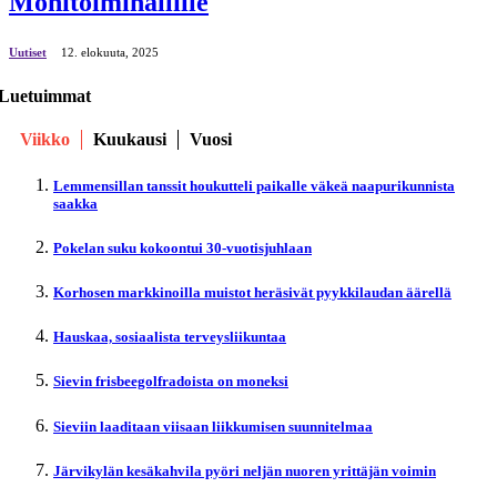
Monitoimihallille
Uutiset
12. elokuuta, 2025
Luetuimmat
Viikko
Kuukausi
Vuosi
Lemmensillan tanssit houkutteli paikalle väkeä naapurikunnista
saakka
Pokelan suku kokoontui 30-vuotisjuhlaan
Korhosen markkinoilla muistot heräsivät pyykkilaudan äärellä
Hauskaa, sosiaalista terveysliikuntaa
Sievin frisbeegolfradoista on moneksi
Sieviin laaditaan viisaan liikkumisen suunnitelmaa
Järvikylän kesäkahvila pyöri neljän nuoren yrittäjän voimin