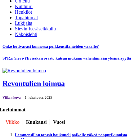
Urheilu
Kulttuuri
Henkilöt
Tapahtumat
Lukijalta
Sievin Kesäseikkailu
Näköislehti
Onko kotivarasi kunnossa poikkeustilanteiden varalle?
SPR:n Sievi-Ylivieskan osasto kutsuu mukaan vähentämään yksinäisyyttä
Revontulien loimua
Viikon kuva
1. lokakuuta, 2025
Luetuimmat
Viikko
Kuukausi
Vuosi
Lemmensillan tanssit houkutteli paikalle väkeä naapurikunnista