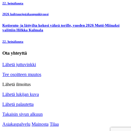
22. heinäkuuta
2026 kulttuuripääkaupunkivuosi
Kotiseutu- ja lättyilta kokosi väkeä torille, vuoden 2026 Mutti-Miinaksi
valittiin Hilkka Kulmala
22. heinäkuuta
Ota yhteyttä
Lähetä juttuvinkki
Tee osoitteen muutos
Lähetä ilmoitus
Lähetä lukijan kuva
Lähetä palautetta
Takaisin sivun alkuun
Asiakaspalvelu
Mainosta
Tilaa