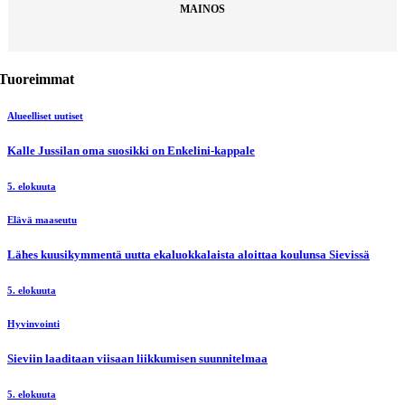
MAINOS
Tuoreimmat
Alueelliset uutiset
Kalle Jussilan oma suosikki on Enkelini-kappale
5. elokuuta
Elävä maaseutu
Lähes kuusikymmentä uutta ekaluokkalaista aloittaa koulunsa Sievissä
5. elokuuta
Hyvinvointi
Sieviin laaditaan viisaan liikkumisen suunnitelmaa
5. elokuuta