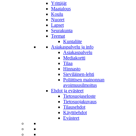
Yrittäjät
Maatalous
Koulu
Nuoret
Lapset
Seurakunta
Teemat
Kuntaliite
Asiakaspalvelu ja info
Asiakaspalvelu
Mediakortti
Tilaa
Hinnasto
Sieviläinen-lehti
Poliittisen mainonnan
avoimuusilmoitus
Ehdot ja evästeet
Tietosuojaseloste
Tietosuojakuvaus
Tilausehdot
Käyttöehdot
Evästeet