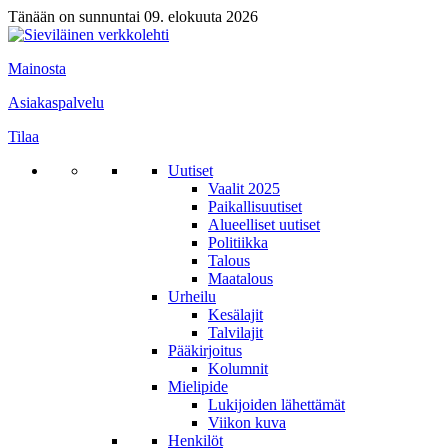
Tänään on sunnuntai 09. elokuuta 2026
Mainosta
Asiakaspalvelu
Tilaa
Uutiset
Vaalit 2025
Paikallisuutiset
Alueelliset uutiset
Politiikka
Talous
Maatalous
Urheilu
Kesälajit
Talvilajit
Pääkirjoitus
Kolumnit
Mielipide
Lukijoiden lähettämät
Viikon kuva
Henkilöt