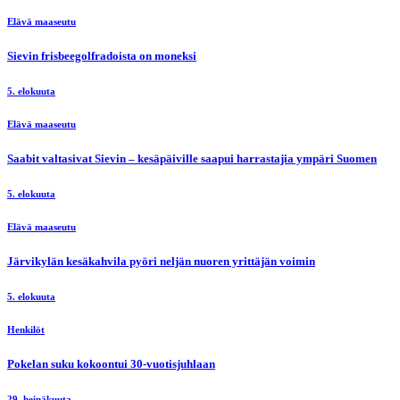
Elävä maaseutu
Sievin frisbeegolfradoista on moneksi
5. elokuuta
Elävä maaseutu
Saabit valtasivat Sievin – kesäpäiville saapui harrastajia ympäri Suomen
5. elokuuta
Elävä maaseutu
Järvikylän kesäkahvila pyöri neljän nuoren yrittäjän voimin
5. elokuuta
Henkilöt
Pokelan suku kokoontui 30-vuotisjuhlaan
29. heinäkuuta