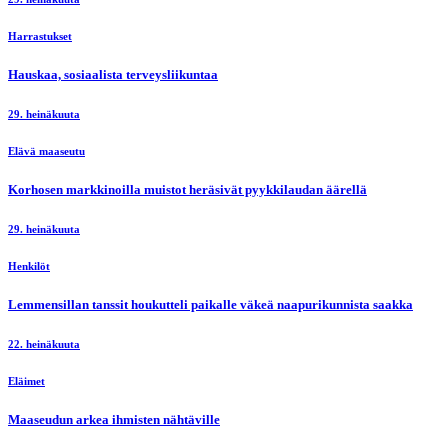
Harrastukset
Hauskaa, sosiaalista terveysliikuntaa
29. heinäkuuta
Elävä maaseutu
Korhosen markkinoilla muistot heräsivät pyykkilaudan äärellä
29. heinäkuuta
Henkilöt
Lemmensillan tanssit houkutteli paikalle väkeä naapurikunnista saakka
22. heinäkuuta
Eläimet
Maaseudun arkea ihmisten nähtäville