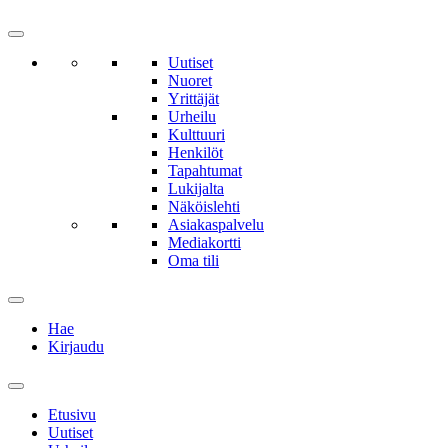
Uutiset
Nuoret
Yrittäjät
Urheilu
Kulttuuri
Henkilöt
Tapahtumat
Lukijalta
Näköislehti
Asiakaspalvelu
Mediakortti
Oma tili
Hae
Kirjaudu
Etusivu
Uutiset