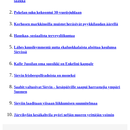
saakka
Pokelan suku kokoontui 30-vuotisjuhlaan
Korhosen markkinoilla muistot heräsivät pyykkilaudan äärellä
Hauskaa, sosiaalista terveysliikuntaa
Lähes kuusikymmentä uutta ekaluokkalaista aloittaa koulunsa
Sievissä
Kalle Jussilan oma suosikki on Enkelini-kappale
Sievin frisbeegolfradoista on moneksi
Saabit valtasivat Sievin – kesäpäiville saapui harrastajia ympäri
Suomen
Sieviin laaditaan viisaan liikkumisen suunnitelmaa
Järvikylän kesäkahvila pyöri neljän nuoren yrittäjän voimin