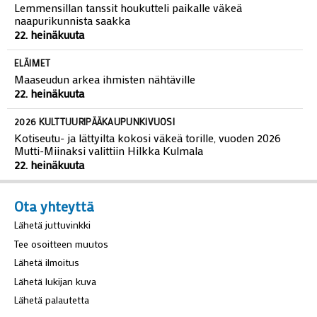
Lemmensillan tanssit houkutteli paikalle väkeä
naapurikunnista saakka
22. heinäkuuta
ELÄIMET
Maaseudun arkea ihmisten nähtäville
22. heinäkuuta
2026 KULTTUURIPÄÄKAUPUNKIVUOSI
Kotiseutu- ja lättyilta kokosi väkeä torille, vuoden 2026
Mutti-Miinaksi valittiin Hilkka Kulmala
22. heinäkuuta
Ota yhteyttä
Lähetä juttuvinkki
Tee osoitteen muutos
Lähetä ilmoitus
Lähetä lukijan kuva
Lähetä palautetta