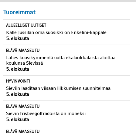
Tuoreimmat
ALUEELLISET UUTISET
Kalle Jussilan oma suosikki on Enkelini-kappale
5. elokuuta
ELÄVÄ MAASEUTU
Lähes kuusikymmentä uutta ekaluokkalaista aloittaa
koulunsa Sievissä
5. elokuuta
HYVINVOINTI
Sieviin laaditaan viisaan liikkumisen suunnitelmaa
5. elokuuta
ELÄVÄ MAASEUTU
Sievin frisbeegolfradoista on moneksi
5. elokuuta
ELÄVÄ MAASEUTU