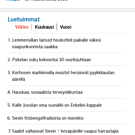
Luetuimmat
Viikko
Kuukausi
Vuosi
Lemmensillan tanssit houkutteli paikalle väkeä
naapurikunnista saakka
Pokelan suku kokoontui 30-vuotisjuhlaan
Korhosen markkinoilla muistot heräsivät pyykkilaudan
äärellä
Hauskaa, sosiaalista terveysliikuntaa
Kalle Jussilan oma suosikki on Enkelini-kappale
Sievin frisbeegolfradoista on moneksi
Saabit valtasivat Sievin – kesäpäiville saapui harrastajia