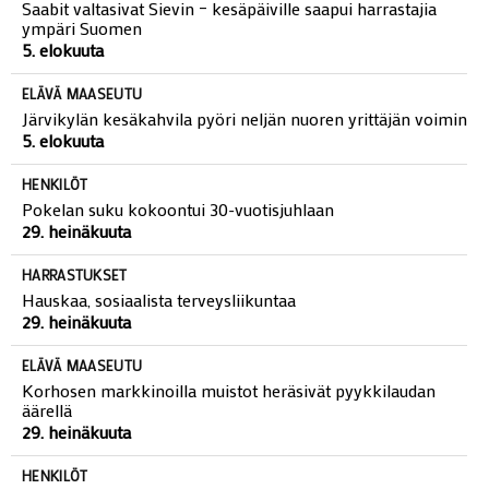
Saabit valtasivat Sievin – kesäpäiville saapui harrastajia
ympäri Suomen
5. elokuuta
ELÄVÄ MAASEUTU
Järvikylän kesäkahvila pyöri neljän nuoren yrittäjän voimin
5. elokuuta
HENKILÖT
Pokelan suku kokoontui 30-vuotisjuhlaan
29. heinäkuuta
HARRASTUKSET
Hauskaa, sosiaalista terveysliikuntaa
29. heinäkuuta
ELÄVÄ MAASEUTU
Korhosen markkinoilla muistot heräsivät pyykkilaudan
äärellä
29. heinäkuuta
HENKILÖT