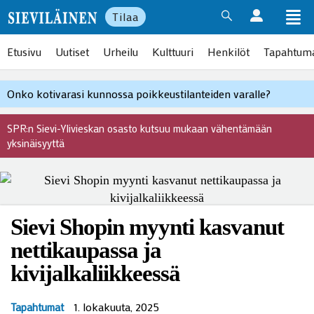
Tilaa
Etusivu
Uutiset
Urheilu
Kulttuuri
Henkilöt
Tapahtum
Onko kotivarasi kunnossa poikkeustilanteiden varalle?
SPR:n Sievi-Ylivieskan osasto kutsuu mukaan vähentämään
yksinäisyyttä
Sievi Shopin myynti kasvanut
nettikaupassa ja
kivijalkaliikkeessä
1. lokakuuta, 2025
Tapahtumat