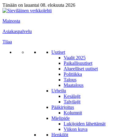
Tänään on lauantai 08. elokuuta 2026
Mainosta
Asiakaspalvelu
Tilaa
Uutiset
Vaalit 2025
Paikallisuutiset
Alueelliset uutiset
Politiikka
Talous
Maatalous
Urheilu
Kesälajit
Talvilajit
Pääkirjoitus
Kolumnit
Mielipide
Lukijoiden lähettämät
Viikon kuva
Henkilöt