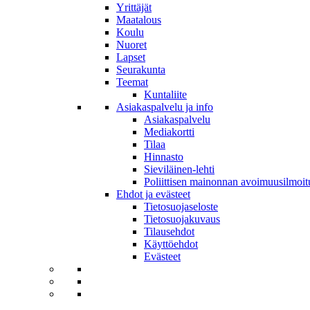
Yrittäjät
Maatalous
Koulu
Nuoret
Lapset
Seurakunta
Teemat
Kuntaliite
Asiakaspalvelu ja info
Asiakaspalvelu
Mediakortti
Tilaa
Hinnasto
Sieviläinen-lehti
Poliittisen mainonnan avoimuusilmoit
Ehdot ja evästeet
Tietosuojaseloste
Tietosuojakuvaus
Tilausehdot
Käyttöehdot
Evästeet