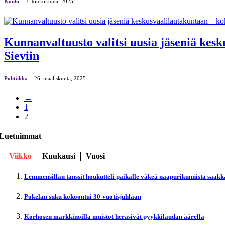
Koulu
7. toukokuuta, 2025
Kunnanvaltuusto valitsi uusia jäseniä kesk
Sieviin
Politiikka
26. maaliskuuta, 2025
←
1
2
Luetuimmat
Viikko
Kuukausi
Vuosi
Lemmensillan tanssit houkutteli paikalle väkeä naapurikunnista saakk
Pokelan suku kokoontui 30-vuotisjuhlaan
Korhosen markkinoilla muistot heräsivät pyykkilaudan äärellä