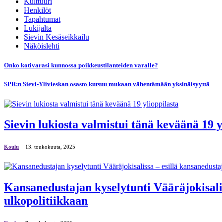
Kulttuuri
Henkilöt
Tapahtumat
Lukijalta
Sievin Kesäseikkailu
Näköislehti
Onko kotivarasi kunnossa poikkeustilanteiden varalle?
SPR:n Sievi-Ylivieskan osasto kutsuu mukaan vähentämään yksinäisyyttä
Sievin lukiosta valmistui tänä keväänä 19 y
Koulu
13. toukokuuta, 2025
Kansanedustajan kyselytunti Vääräjokisali
ulkopolitiikkaan