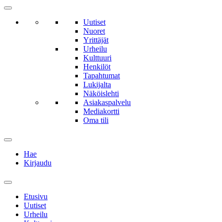
Uutiset
Nuoret
Yrittäjät
Urheilu
Kulttuuri
Henkilöt
Tapahtumat
Lukijalta
Näköislehti
Asiakaspalvelu
Mediakortti
Oma tili
Hae
Kirjaudu
Etusivu
Uutiset
Urheilu