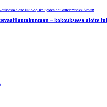
usvaalilautakuntaan – kokouksessa aloite lu
a