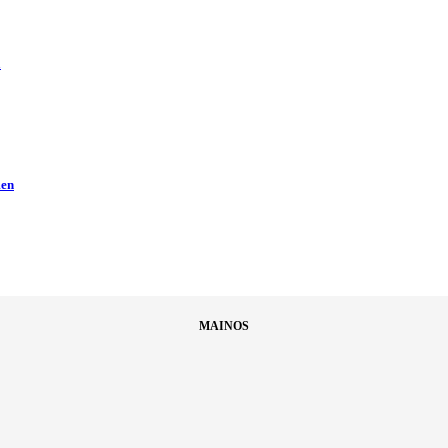
ä
men
MAINOS