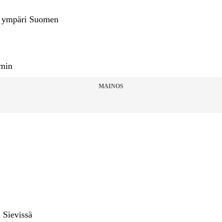
jia ympäri Suomen
imin
MAINOS
 Sievissä