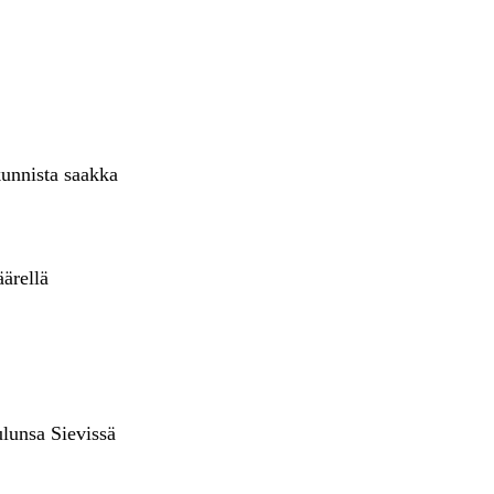
kunnista saakka
ärellä
lunsa Sievissä