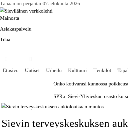
Tänään on perjantai 07. elokuuta 2026
Mainosta
Asiakaspalvelu
Tilaa
Hae
Kirjaudu
Etusivu
Uutiset
Urheilu
Kulttuuri
Henkilöt
Tapa
Onko kotivarasi kunnossa poikkeust
SPR:n Sievi-Ylivieskan osasto kut
Sievin terveyskeskuksen au