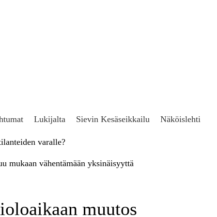
htumat
Lukijalta
Sievin Kesäseikkailu
Näköislehti
ilanteiden varalle?
suu mukaan vähentämään yksinäisyyttä
kioloaikaan muutos