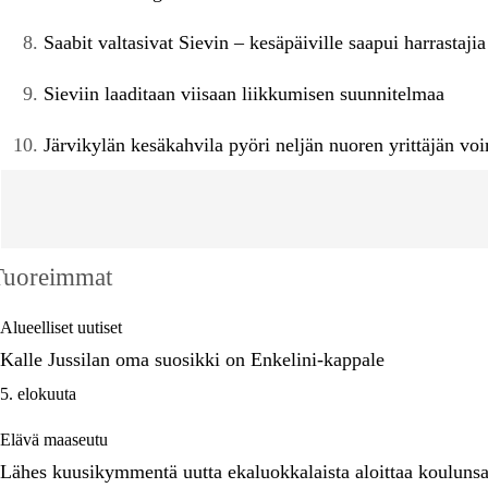
Saabit valtasivat Sievin – kesäpäiville saapui harrasta
Sieviin laaditaan viisaan liikkumisen suunnitelmaa
Järvikylän kesäkahvila pyöri neljän nuoren yrittäjän vo
Tuoreimmat
Alueelliset uutiset
Kalle Jussilan oma suosikki on Enkelini-kappale
5. elokuuta
Elävä maaseutu
Lähes kuusikymmentä uutta ekaluokkalaista aloittaa koulunsa