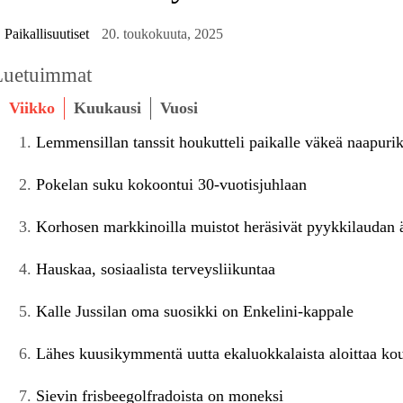
Paikallisuutiset
20. toukokuuta, 2025
Luetuimmat
Viikko
Kuukausi
Vuosi
Lemmensillan tanssit houkutteli paikalle väkeä naapuri
Pokelan suku kokoontui 30-vuotisjuhlaan
Korhosen markkinoilla muistot heräsivät pyykkilaudan ä
Hauskaa, sosiaalista terveysliikuntaa
Kalle Jussilan oma suosikki on Enkelini-kappale
Lähes kuusikymmentä uutta ekaluokkalaista aloittaa kou
Sievin frisbeegolfradoista on moneksi