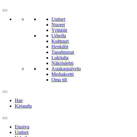
Uutiset
Nuoret
Yrittäjät
Urheilu
Kulttuuri
Henkilöt
Tapahtumat
Lukijalta
Näköislehti
Asiakaspalvelu
Mediakortti
Oma tili
Hae
Kirjaudu
Etusivu
Uutiset