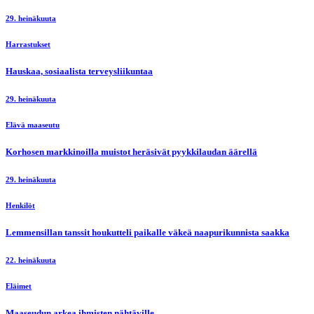
29. heinäkuuta
Harrastukset
Hauskaa, sosiaalista terveysliikuntaa
29. heinäkuuta
Elävä maaseutu
Korhosen markkinoilla muistot heräsivät pyykkilaudan äärellä
29. heinäkuuta
Henkilöt
Lemmensillan tanssit houkutteli paikalle väkeä naapurikunnista saakka
22. heinäkuuta
Eläimet
Maaseudun arkea ihmisten nähtäville