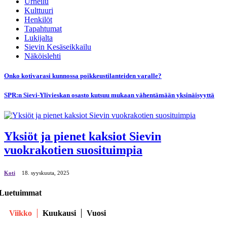
Urheilu
Kulttuuri
Henkilöt
Tapahtumat
Lukijalta
Sievin Kesäseikkailu
Näköislehti
Onko kotivarasi kunnossa poikkeustilanteiden varalle?
SPR:n Sievi-Ylivieskan osasto kutsuu mukaan vähentämään yksinäisyyttä
Yksiöt ja pienet kaksiot Sievin
vuokrakotien suosituimpia
Koti
18. syyskuuta, 2025
Luetuimmat
Viikko
Kuukausi
Vuosi