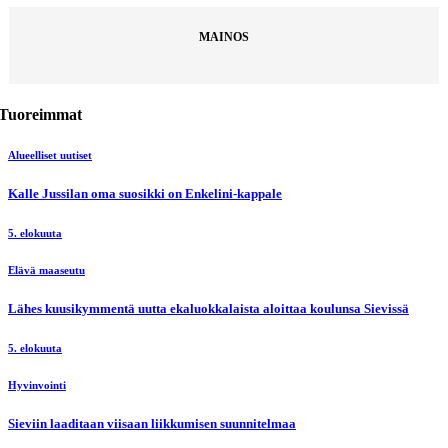
MAINOS
Tuoreimmat
Alueelliset uutiset
Kalle Jussilan oma suosikki on Enkelini-kappale
5. elokuuta
Elävä maaseutu
Lähes kuusikymmentä uutta ekaluokkalaista aloittaa koulunsa Sievissä
5. elokuuta
Hyvinvointi
Sieviin laaditaan viisaan liikkumisen suunnitelmaa