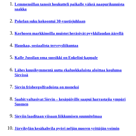
Lemmensillan tanssit houkutteli paikalle väkeä naapurikunnista
saakka
Pokelan suku kokoontui 30-vuotisjuhlaan
Korhosen markkinoilla muistot heräsivät pyykkilaudan äärellä
Hauskaa, sosiaalista terveysliikuntaa
Kalle Jussilan oma suosikki on Enkelini-kappale
Lähes kuusikymmentä uutta ekaluokkalaista aloittaa koulunsa
Sievissä
Sievin frisbeegolfradoista on moneksi
Saabit valtasivat Sievin – kesäpäiville saapui harrastajia ympäri
Suomen
Sieviin laaditaan viisaan liikkumisen suunnitelmaa
Järvikylän kesäkahvila pyöri neljän nuoren yrittäjän voimin