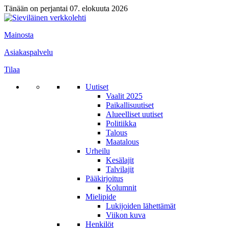
Tänään on perjantai 07. elokuuta 2026
Mainosta
Asiakaspalvelu
Tilaa
Uutiset
Vaalit 2025
Paikallisuutiset
Alueelliset uutiset
Politiikka
Talous
Maatalous
Urheilu
Kesälajit
Talvilajit
Pääkirjoitus
Kolumnit
Mielipide
Lukijoiden lähettämät
Viikon kuva
Henkilöt