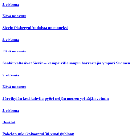
5. elokuuta
Elävä maaseutu
Sievin frisbeegolfradoista on moneksi
5. elokuuta
Elävä maaseutu
Saabit valtasivat Sievin – kesäpäiville saapui harrastajia ympäri Suomen
5. elokuuta
Elävä maaseutu
Järvikylän kesäkahvila pyöri neljän nuoren yrittäjän voimin
5. elokuuta
Henkilöt
Pokelan suku kokoontui 30-vuotisjuhlaan