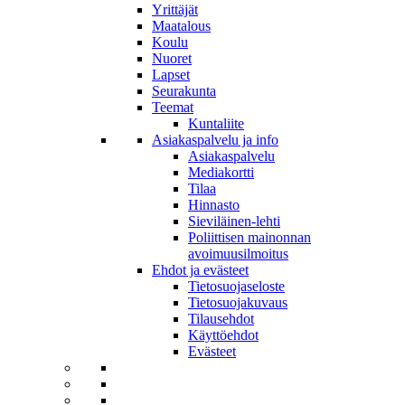
Yrittäjät
Maatalous
Koulu
Nuoret
Lapset
Seurakunta
Teemat
Kuntaliite
Asiakaspalvelu ja info
Asiakaspalvelu
Mediakortti
Tilaa
Hinnasto
Sieviläinen-lehti
Poliittisen mainonnan
avoimuusilmoitus
Ehdot ja evästeet
Tietosuojaseloste
Tietosuojakuvaus
Tilausehdot
Käyttöehdot
Evästeet