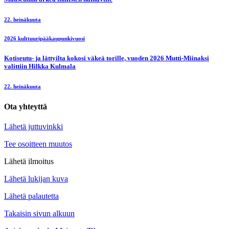
22. heinäkuuta
2026 kulttuuripääkaupunkivuosi
Kotiseutu- ja lättyilta kokosi väkeä torille, vuoden 2026 Mutti-Miinaksi
valittiin Hilkka Kulmala
22. heinäkuuta
Ota yhteyttä
Lähetä juttuvinkki
Tee osoitteen muutos
Lähetä ilmoitus
Lähetä lukijan kuva
Lähetä palautetta
Takaisin sivun alkuun