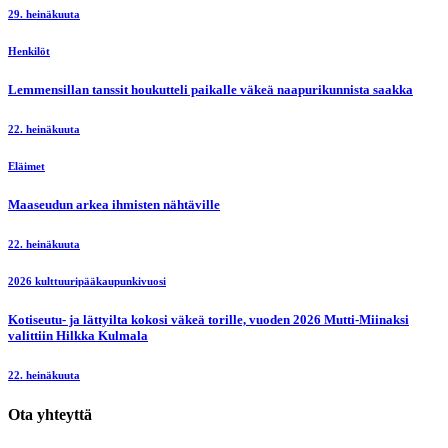
29. heinäkuuta
Henkilöt
Lemmensillan tanssit houkutteli paikalle väkeä naapurikunnista saakka
22. heinäkuuta
Eläimet
Maaseudun arkea ihmisten nähtäville
22. heinäkuuta
2026 kulttuuripääkaupunkivuosi
Kotiseutu- ja lättyilta kokosi väkeä torille, vuoden 2026 Mutti-Miinaksi
valittiin Hilkka Kulmala
22. heinäkuuta
Ota yhteyttä