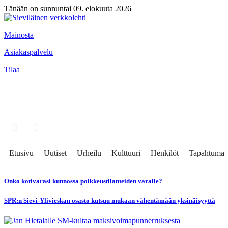
Tänään on sunnuntai 09. elokuuta 2026
Mainosta
Asiakaspalvelu
Tilaa
Etusivu
Uutiset
Urheilu
Kulttuuri
Henkilöt
Tapahtumat
Onko kotivarasi kunnossa poikkeustilanteiden varalle?
SPR:n Sievi-Ylivieskan osasto kutsuu mukaan vähentämään yksinäisyyttä