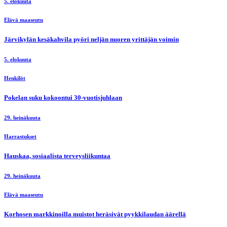
5. elokuuta
Elävä maaseutu
Järvikylän kesäkahvila pyöri neljän nuoren yrittäjän voimin
5. elokuuta
Henkilöt
Pokelan suku kokoontui 30-vuotisjuhlaan
29. heinäkuuta
Harrastukset
Hauskaa, sosiaalista terveysliikuntaa
29. heinäkuuta
Elävä maaseutu
Korhosen markkinoilla muistot heräsivät pyykkilaudan äärellä