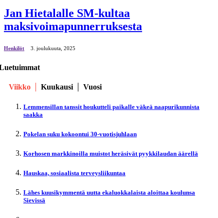
Jan Hietalalle SM-kultaa
maksivoimapunnerruksesta
Henkilöt
3. јoulukuuta, 2025
Luetuimmat
Viikko
Kuukausi
Vuosi
Lemmensillan tanssit houkutteli paikalle väkeä naapurikunnista
saakka
Pokelan suku kokoontui 30-vuotisjuhlaan
Korhosen markkinoilla muistot heräsivät pyykkilaudan äärellä
Hauskaa, sosiaalista terveysliikuntaa
Lähes kuusikymmentä uutta ekaluokkalaista aloittaa koulunsa
Sievissä