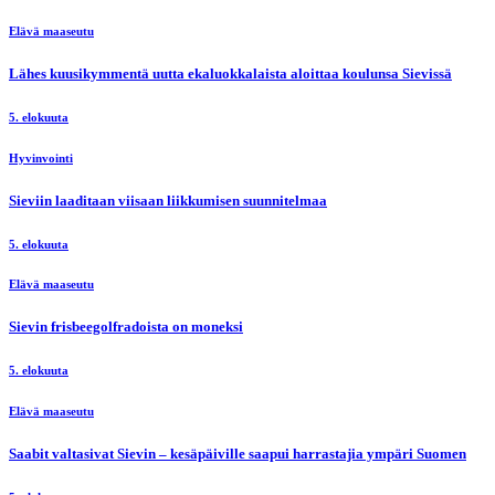
Elävä maaseutu
Lähes kuusikymmentä uutta ekaluokkalaista aloittaa koulunsa Sievissä
5. elokuuta
Hyvinvointi
Sieviin laaditaan viisaan liikkumisen suunnitelmaa
5. elokuuta
Elävä maaseutu
Sievin frisbeegolfradoista on moneksi
5. elokuuta
Elävä maaseutu
Saabit valtasivat Sievin – kesäpäiville saapui harrastajia ympäri Suomen