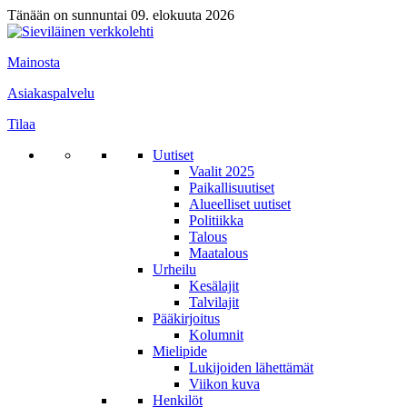
Tänään on sunnuntai 09. elokuuta 2026
Mainosta
Asiakaspalvelu
Tilaa
Uutiset
Vaalit 2025
Paikallisuutiset
Alueelliset uutiset
Politiikka
Talous
Maatalous
Urheilu
Kesälajit
Talvilajit
Pääkirjoitus
Kolumnit
Mielipide
Lukijoiden lähettämät
Viikon kuva
Henkilöt