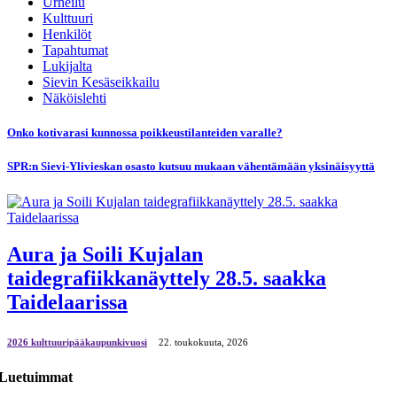
Urheilu
Kulttuuri
Henkilöt
Tapahtumat
Lukijalta
Sievin Kesäseikkailu
Näköislehti
Onko kotivarasi kunnossa poikkeustilanteiden varalle?
SPR:n Sievi-Ylivieskan osasto kutsuu mukaan vähentämään yksinäisyyttä
Aura ja Soili Kujalan
taidegrafiikkanäyttely 28.5. saakka
Taidelaarissa
2026 kulttuuripääkaupunkivuosi
22. toukokuuta, 2026
Luetuimmat