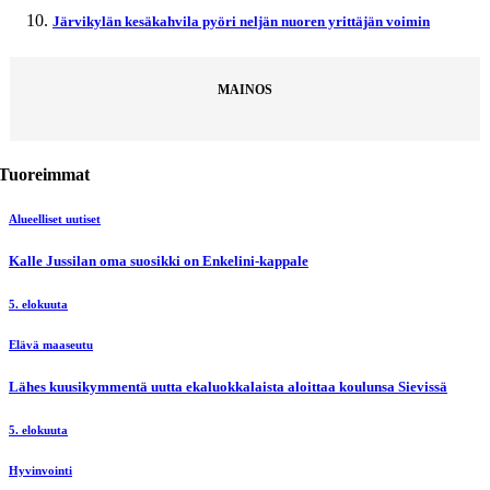
Järvikylän kesäkahvila pyöri neljän nuoren yrittäjän voimin
MAINOS
Tuoreimmat
Alueelliset uutiset
Kalle Jussilan oma suosikki on Enkelini-kappale
5. elokuuta
Elävä maaseutu
Lähes kuusikymmentä uutta ekaluokkalaista aloittaa koulunsa Sievissä
5. elokuuta
Hyvinvointi