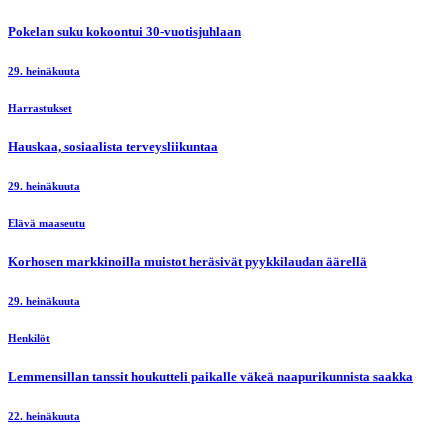
Pokelan suku kokoontui 30-vuotisjuhlaan
29. heinäkuuta
Harrastukset
Hauskaa, sosiaalista terveysliikuntaa
29. heinäkuuta
Elävä maaseutu
Korhosen markkinoilla muistot heräsivät pyykkilaudan äärellä
29. heinäkuuta
Henkilöt
Lemmensillan tanssit houkutteli paikalle väkeä naapurikunnista saakka
22. heinäkuuta