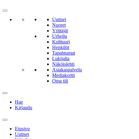
Uutiset
Nuoret
Yrittäjät
Urheilu
Kulttuuri
Henkilöt
Tapahtumat
Lukijalta
Näköislehti
Asiakaspalvelu
Mediakortti
Oma tili
Hae
Kirjaudu
Etusivu
Uutiset