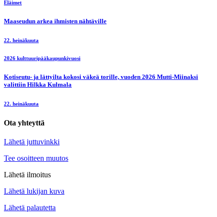
Eläimet
Maaseudun arkea ihmisten nähtäville
22. heinäkuuta
2026 kulttuuripääkaupunkivuosi
Kotiseutu- ja lättyilta kokosi väkeä torille, vuoden 2026 Mutti-Miinaksi
valittiin Hilkka Kulmala
22. heinäkuuta
Ota yhteyttä
Lähetä juttuvinkki
Tee osoitteen muutos
Lähetä ilmoitus
Lähetä lukijan kuva
Lähetä palautetta