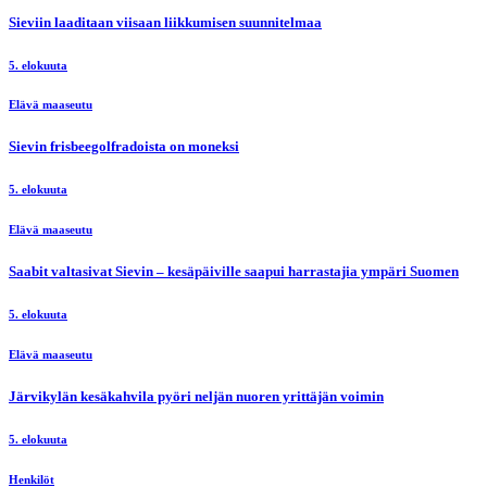
Sieviin laaditaan viisaan liikkumisen suunnitelmaa
5. elokuuta
Elävä maaseutu
Sievin frisbeegolfradoista on moneksi
5. elokuuta
Elävä maaseutu
Saabit valtasivat Sievin – kesäpäiville saapui harrastajia ympäri Suomen
5. elokuuta
Elävä maaseutu
Järvikylän kesäkahvila pyöri neljän nuoren yrittäjän voimin
5. elokuuta
Henkilöt