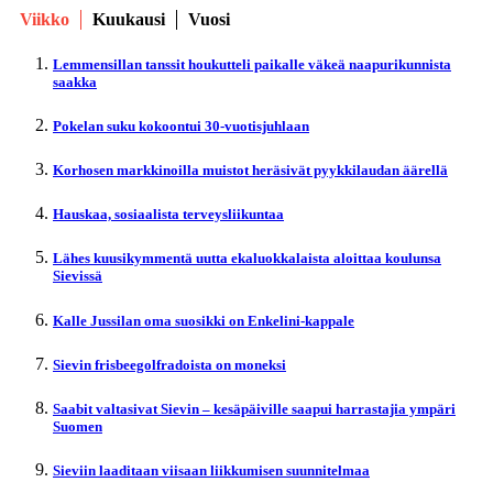
Viikko
Kuukausi
Vuosi
Lemmensillan tanssit houkutteli paikalle väkeä naapurikunnista
saakka
Pokelan suku kokoontui 30-vuotisjuhlaan
Korhosen markkinoilla muistot heräsivät pyykkilaudan äärellä
Hauskaa, sosiaalista terveysliikuntaa
Lähes kuusikymmentä uutta ekaluokkalaista aloittaa koulunsa
Sievissä
Kalle Jussilan oma suosikki on Enkelini-kappale
Sievin frisbeegolfradoista on moneksi
Saabit valtasivat Sievin – kesäpäiville saapui harrastajia ympäri
Suomen
Sieviin laaditaan viisaan liikkumisen suunnitelmaa