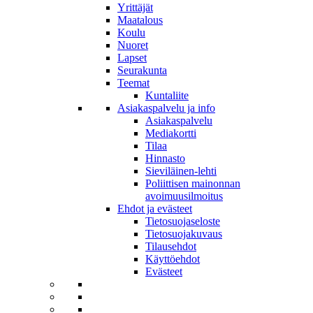
Yrittäjät
Maatalous
Koulu
Nuoret
Lapset
Seurakunta
Teemat
Kuntaliite
Asiakaspalvelu ja info
Asiakaspalvelu
Mediakortti
Tilaa
Hinnasto
Sieviläinen-lehti
Poliittisen mainonnan
avoimuusilmoitus
Ehdot ja evästeet
Tietosuojaseloste
Tietosuojakuvaus
Tilausehdot
Käyttöehdot
Evästeet