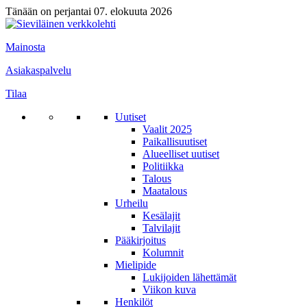
Tänään on perjantai 07. elokuuta 2026
Mainosta
Asiakaspalvelu
Tilaa
Uutiset
Vaalit 2025
Paikallisuutiset
Alueelliset uutiset
Politiikka
Talous
Maatalous
Urheilu
Kesälajit
Talvilajit
Pääkirjoitus
Kolumnit
Mielipide
Lukijoiden lähettämät
Viikon kuva
Henkilöt