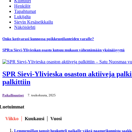
Kulttuuri
Henkilöt
Tapahtumat
Lukijalta
Sievin Kesäseikkailu
Näköislehti
Onko kotivarasi kunnossa poikkeustilanteiden varalle?
SPR:n Sievi-Ylivieskan osasto kutsuu mukaan vähentämään yksinäisyyttä
SPR Sievi-Ylivieska osaston aktiiveja palk
palkittiin
Paikallisuutiset
7. toukokuuta, 2025
Luetuimmat
Viikko
Kuukausi
Vuosi
Lemmensillan tanssit houkutteli paikalle väkeä naapurikunnista saakk