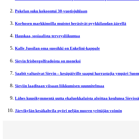
Pokelan suku kokoontui 30-vuotisjuhlaan
Korhosen markkinoilla muistot heräsivät pyykkilaudan äärellä
Hauskaa, sosiaalista terveysliikuntaa
Kalle Jussilan oma suosikki on Enkelini-kappale
Sievin frisbeegolfradoista on moneksi
Saabit valtasivat Sievin – kesäpäiville saapui harrastajia ympäri Suo
Sieviin laaditaan viisaan liikkumisen suunnitelmaa
Lähes kuusikymmentä uutta ekaluokkalaista aloittaa koulunsa Sieviss
Järvikylän kesäkahvila pyöri neljän nuoren yrittäjän voimin