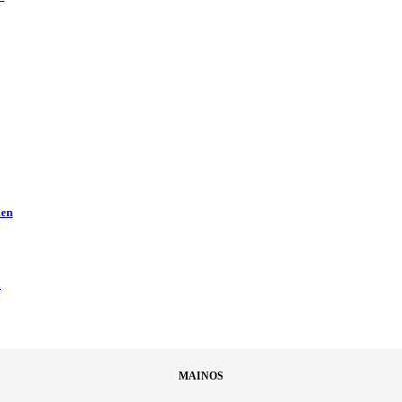
men
ä
MAINOS