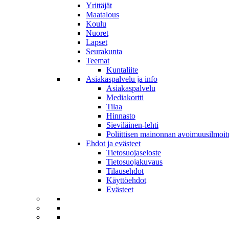
Yrittäjät
Maatalous
Koulu
Nuoret
Lapset
Seurakunta
Teemat
Kuntaliite
Asiakaspalvelu ja info
Asiakaspalvelu
Mediakortti
Tilaa
Hinnasto
Sieviläinen-lehti
Poliittisen mainonnan avoimuusilmoit
Ehdot ja evästeet
Tietosuojaseloste
Tietosuojakuvaus
Tilausehdot
Käyttöehdot
Evästeet