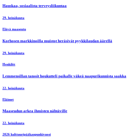
Hauskaa, sosiaalista terveysliikuntaa
29. heinäkuuta
Elävä maaseutu
Korhosen markkinoilla muistot heräsivät pyykkilaudan äärellä
29. heinäkuuta
Henkilöt
Lemmensillan tanssit houkutteli paikalle väkeä naapurikunnista saakka
22. heinäkuuta
Eläimet
Maaseudun arkea ihmisten nähtäville
22. heinäkuuta
2026 kulttuuripääkaupunkivuosi