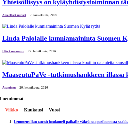
Yhteisöllisyys on kyläyhdistystoiminnan tä
Alueelliset uutiset
7. toukokuuta, 2026
Linda Palolalle kunniamaininta Suomen Ky
Elävä maaseutu
22. huhtikuuta, 2026
MaaseutuPaVe -tutkimushankkeen illassa ko
Asuminen
26. helmikuuta, 2026
Luetuimmat
Viikko
Kuukausi
Vuosi
Lemmensillan tanssit houkutteli paikalle väkeä naapurikunnista saakk