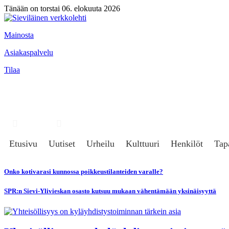
Tänään on torstai 06. elokuuta 2026
Mainosta
Asiakaspalvelu
Tilaa
Hae
Kirjaudu
Etusivu
Uutiset
Urheilu
Kulttuuri
Henkilöt
Tap
Onko kotivarasi kunnossa poikkeustilanteiden varalle?
SPR:n Sievi-Ylivieskan osasto kutsuu mukaan vähentämään yksinäisyyttä