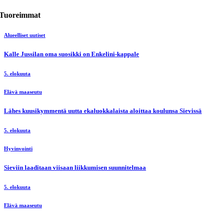
Tuoreimmat
Alueelliset uutiset
Kalle Jussilan oma suosikki on Enkelini-kappale
5. elokuuta
Elävä maaseutu
Lähes kuusikymmentä uutta ekaluokkalaista aloittaa koulunsa Sievissä
5. elokuuta
Hyvinvointi
Sieviin laaditaan viisaan liikkumisen suunnitelmaa
5. elokuuta
Elävä maaseutu