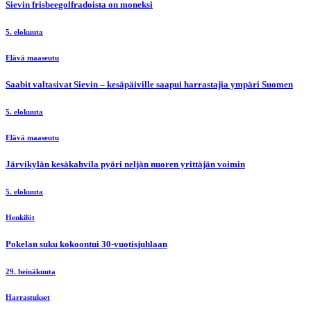
Sievin frisbeegolfradoista on moneksi
5. elokuuta
Elävä maaseutu
Saabit valtasivat Sievin – kesäpäiville saapui harrastajia ympäri Suomen
5. elokuuta
Elävä maaseutu
Järvikylän kesäkahvila pyöri neljän nuoren yrittäjän voimin
5. elokuuta
Henkilöt
Pokelan suku kokoontui 30-vuotisjuhlaan
29. heinäkuuta
Harrastukset