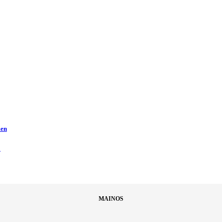
men
ä
MAINOS