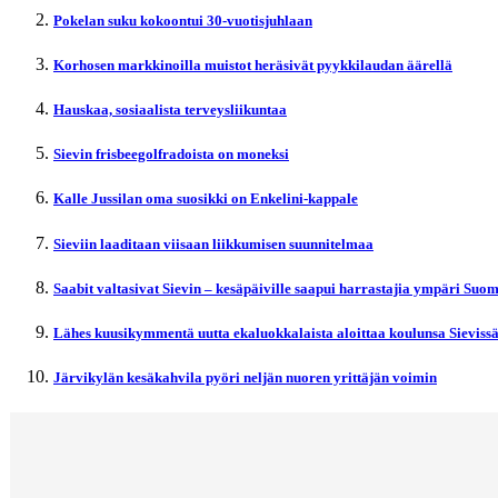
Pokelan suku kokoontui 30-vuotisjuhlaan
Korhosen markkinoilla muistot heräsivät pyykkilaudan äärellä
Hauskaa, sosiaalista terveysliikuntaa
Sievin frisbeegolfradoista on moneksi
Kalle Jussilan oma suosikki on Enkelini-kappale
Sieviin laaditaan viisaan liikkumisen suunnitelmaa
Saabit valtasivat Sievin – kesäpäiville saapui harrastajia ympäri Suo
Lähes kuusikymmentä uutta ekaluokkalaista aloittaa koulunsa Sieviss
Järvikylän kesäkahvila pyöri neljän nuoren yrittäjän voimin