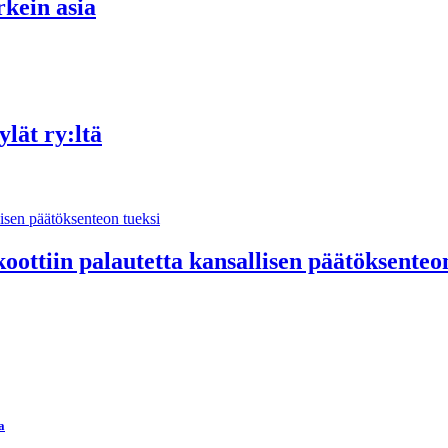
rkein asia
lät ry:ltä
ottiin palautetta kansallisen päätöksenteon
a