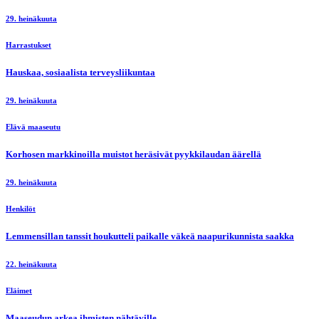
29. heinäkuuta
Harrastukset
Hauskaa, sosiaalista terveysliikuntaa
29. heinäkuuta
Elävä maaseutu
Korhosen markkinoilla muistot heräsivät pyykkilaudan äärellä
29. heinäkuuta
Henkilöt
Lemmensillan tanssit houkutteli paikalle väkeä naapurikunnista saakka
22. heinäkuuta
Eläimet
Maaseudun arkea ihmisten nähtäville