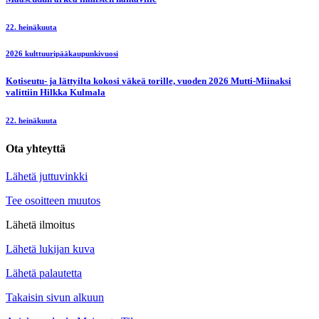
22. heinäkuuta
2026 kulttuuripääkaupunkivuosi
Kotiseutu- ja lättyilta kokosi väkeä torille, vuoden 2026 Mutti-Miinaksi
valittiin Hilkka Kulmala
22. heinäkuuta
Ota yhteyttä
Lähetä juttuvinkki
Tee osoitteen muutos
Lähetä ilmoitus
Lähetä lukijan kuva
Lähetä palautetta
Takaisin sivun alkuun