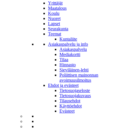
Yrittäjät
Maatalous
Koulu
Nuoret
Lapset
Seurakunta
Teemat
Kuntaliite
Asiakaspalvelu ja info
Asiakaspalvelu
Mediakortti
Tilaa
Hinnasto
Sieviläinen-lehti
Poliittisen mainonnan
avoimuusilmoitus
Ehdot ja evästeet
Tietosuojaseloste
Tietosuojakuvaus
Tilausehdot
Käyttöehdot
Evästeet