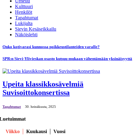
Urheilu
Kulttuuri
Henkilöt
Tapahtumat
Lukijalta
Sievin Kesäseikkailu
Näköislehti
Onko kotivarasi kunnossa poikkeustilanteiden varalle?
SPR:n Sievi-Ylivieskan osasto kutsuu mukaan vähentämään yksinäisyyttä
Upeita klassikkosävelmiä
Suvisoittokonsertissa
Tapahtumat
30. heinäkuuta, 2025
Luetuimmat
Viikko
Kuukausi
Vuosi