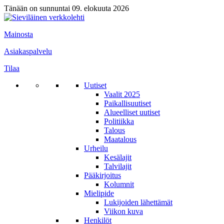
Tänään on sunnuntai 09. elokuuta 2026
Mainosta
Asiakaspalvelu
Tilaa
Uutiset
Vaalit 2025
Paikallisuutiset
Alueelliset uutiset
Politiikka
Talous
Maatalous
Urheilu
Kesälajit
Talvilajit
Pääkirjoitus
Kolumnit
Mielipide
Lukijoiden lähettämät
Viikon kuva
Henkilöt