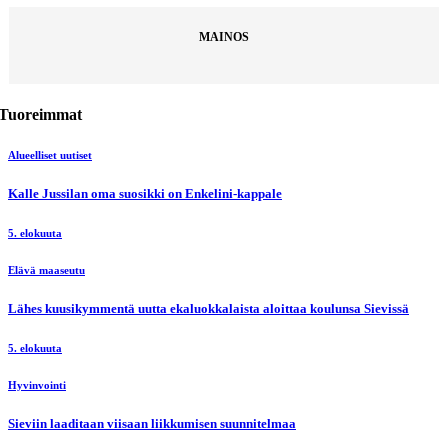
MAINOS
Tuoreimmat
Alueelliset uutiset
Kalle Jussilan oma suosikki on Enkelini-kappale
5. elokuuta
Elävä maaseutu
Lähes kuusikymmentä uutta ekaluokkalaista aloittaa koulunsa Sievissä
5. elokuuta
Hyvinvointi
Sieviin laaditaan viisaan liikkumisen suunnitelmaa