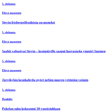
5. elokuuta
Elävä maaseutu
Sievin frisbeegolfradoista on moneksi
5. elokuuta
Elävä maaseutu
Saabit valtasivat Sievin – kesäpäiville saapui harrastajia ympäri Suomen
5. elokuuta
Elävä maaseutu
Järvikylän kesäkahvila pyöri neljän nuoren yrittäjän voimin
5. elokuuta
Henkilöt
Pokelan suku kokoontui 30-vuotisjuhlaan