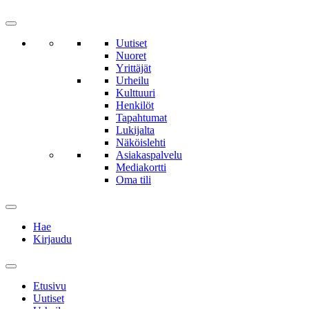
Uutiset
Nuoret
Yrittäjät
Urheilu
Kulttuuri
Henkilöt
Tapahtumat
Lukijalta
Näköislehti
Asiakaspalvelu
Mediakortti
Oma tili
Hae
Kirjaudu
Etusivu
Uutiset