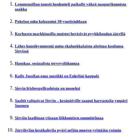
Lemmensillan tanssit houkutteli paikalle väkeä naapurikunnista
saakka
Pokelan suku kokoontui 30-vuotisjuhlaan
Korhosen markkinoilla muistot heräsivät pyykkilaudan äärellä
Lähes kuusikymmentä uutta ekaluokkalaista aloittaa koulunsa
Sievissä
Hauskaa, sosiaalista terveysliikuntaa
Kalle Jussilan oma suosikki on Enkelini-kappale
Sievin frisbeegolfradoista on moneksi
Saabit valtasivat Sievin – kesäpäiville saapui harrastajia ympäri
Suomen
Sieviin laaditaan viisaan liikkumisen suunnitelmaa
Järvikylän kesäkahvila pyöri neljän nuoren yrittäjän voimin