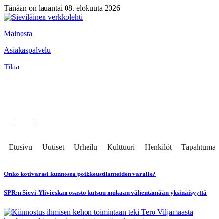
Tänään on lauantai 08. elokuuta 2026
Mainosta
Asiakaspalvelu
Tilaa
Etusivu
Uutiset
Urheilu
Kulttuuri
Henkilöt
Tapahtumat
Onko kotivarasi kunnossa poikkeustilanteiden varalle?
SPR:n Sievi-Ylivieskan osasto kutsuu mukaan vähentämään yksinäisyyttä