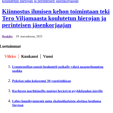
Kiinnostus ihmisen kehon toimintaan teki
Tero Viljamaasta koulutetun hierojan ja
perinteisen jäsenkorjaajan
Henkilöt
19. marraskuuta, 2025
Luetuimmat
Viikko
Kuukausi
Vuosi
Lemmensillan tanssit houkutteli paikalle väkeä naapurikunnista
saakka
Pokelan suku kokoontui 30-vuotisjuhlaan
Korhosen markkinoilla muistot heräsivät pyykkilaudan äärellä
Lähes kuusikymmentä uutta ekaluokkalaista aloittaa koulunsa
Sievissä