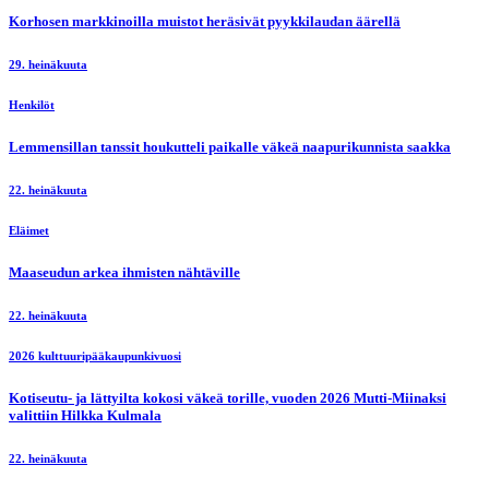
Korhosen markkinoilla muistot heräsivät pyykkilaudan äärellä
29. heinäkuuta
Henkilöt
Lemmensillan tanssit houkutteli paikalle väkeä naapurikunnista saakka
22. heinäkuuta
Eläimet
Maaseudun arkea ihmisten nähtäville
22. heinäkuuta
2026 kulttuuripääkaupunkivuosi
Kotiseutu- ja lättyilta kokosi väkeä torille, vuoden 2026 Mutti-Miinaksi
valittiin Hilkka Kulmala
22. heinäkuuta