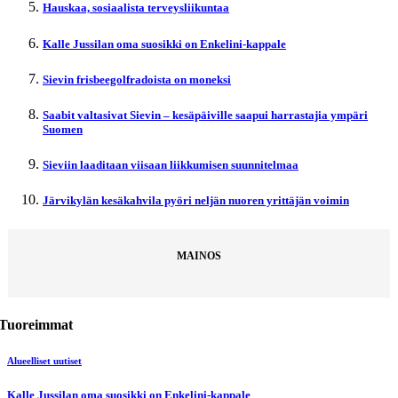
Hauskaa, sosiaalista terveysliikuntaa
Kalle Jussilan oma suosikki on Enkelini-kappale
Sievin frisbeegolfradoista on moneksi
Saabit valtasivat Sievin – kesäpäiville saapui harrastajia ympäri
Suomen
Sieviin laaditaan viisaan liikkumisen suunnitelmaa
Järvikylän kesäkahvila pyöri neljän nuoren yrittäjän voimin
MAINOS
Tuoreimmat
Alueelliset uutiset
Kalle Jussilan oma suosikki on Enkelini-kappale