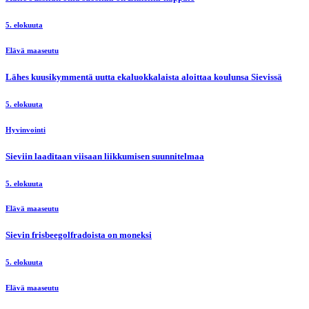
5. elokuuta
Elävä maaseutu
Lähes kuusikymmentä uutta ekaluokkalaista aloittaa koulunsa Sievissä
5. elokuuta
Hyvinvointi
Sieviin laaditaan viisaan liikkumisen suunnitelmaa
5. elokuuta
Elävä maaseutu
Sievin frisbeegolfradoista on moneksi
5. elokuuta
Elävä maaseutu