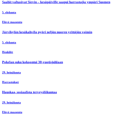
Saabit valtasivat Sievin – kesäpäiville saapui harrastajia ympäri Suomen
5. elokuuta
Elävä maaseutu
Järvikylän kesäkahvila pyöri neljän nuoren yrittäjän voimin
5. elokuuta
Henkilöt
Pokelan suku kokoontui 30-vuotisjuhlaan
29. heinäkuuta
Harrastukset
Hauskaa, sosiaalista terveysliikuntaa
29. heinäkuuta
Elävä maaseutu