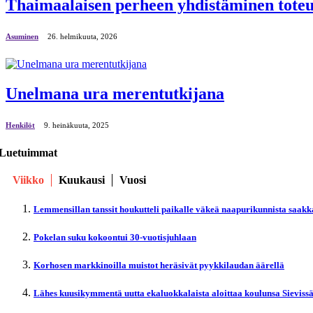
Thaimaalaisen perheen yhdistäminen toteu
Asuminen
26. helmikuuta, 2026
Unelmana ura merentutkijana
Henkilöt
9. heinäkuuta, 2025
Luetuimmat
Viikko
Kuukausi
Vuosi
Lemmensillan tanssit houkutteli paikalle väkeä naapurikunnista saakk
Pokelan suku kokoontui 30-vuotisjuhlaan
Korhosen markkinoilla muistot heräsivät pyykkilaudan äärellä
Lähes kuusikymmentä uutta ekaluokkalaista aloittaa koulunsa Sieviss