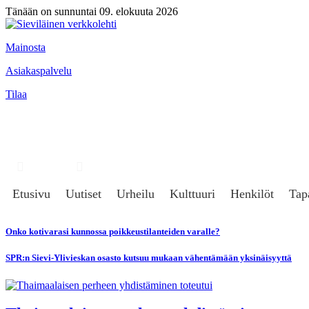
Tänään on sunnuntai 09. elokuuta 2026
Mainosta
Asiakaspalvelu
Tilaa
Hae
Kirjaudu
Etusivu
Uutiset
Urheilu
Kulttuuri
Henkilöt
Tap
Onko kotivarasi kunnossa poikkeustilanteiden varalle?
SPR:n Sievi-Ylivieskan osasto kutsuu mukaan vähentämään yksinäisyyttä