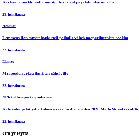
Korhosen markkinoilla muistot heräsivät pyykkilaudan äärellä
29. heinäkuuta
Henkilöt
Lemmensillan tanssit houkutteli paikalle väkeä naapurikunnista saakka
22. heinäkuuta
Eläimet
Maaseudun arkea ihmisten nähtäville
22. heinäkuuta
2026 kulttuuripääkaupunkivuosi
Kotiseutu- ja lättyilta kokosi väkeä torille, vuoden 2026 Mutti-Miinaksi valit
22. heinäkuuta
Ota yhteyttä