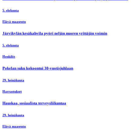
5. elokuuta
Elävä maaseutu
Järvikylän kesäkahvila pyöri neljän nuoren yrittäjän voimin
5. elokuuta
Henkilöt
Pokelan suku kokoontui 30-vuotisjuhlaan
29. heinäkuuta
Harrastukset
Hauskaa, sosiaalista terveysliikuntaa
29. heinäkuuta
Elävä maaseutu