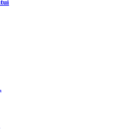
tui
a
ä