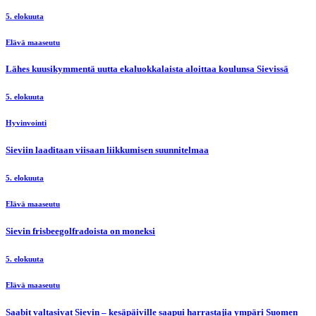
5. elokuuta
Elävä maaseutu
Lähes kuusikymmentä uutta ekaluokkalaista aloittaa koulunsa Sievissä
5. elokuuta
Hyvinvointi
Sieviin laaditaan viisaan liikkumisen suunnitelmaa
5. elokuuta
Elävä maaseutu
Sievin frisbeegolfradoista on moneksi
5. elokuuta
Elävä maaseutu
Saabit valtasivat Sievin – kesäpäiville saapui harrastajia ympäri Suomen