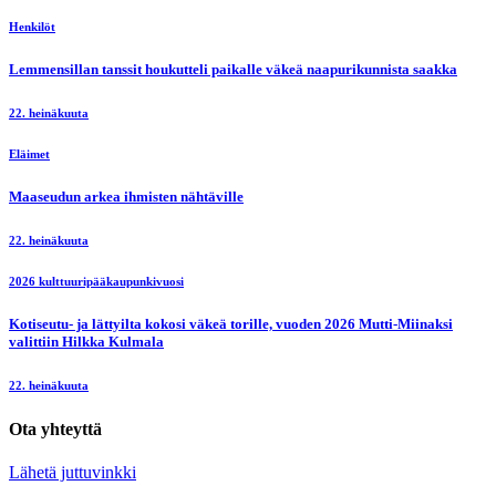
Henkilöt
Lemmensillan tanssit houkutteli paikalle väkeä naapurikunnista saakka
22. heinäkuuta
Eläimet
Maaseudun arkea ihmisten nähtäville
22. heinäkuuta
2026 kulttuuripääkaupunkivuosi
Kotiseutu- ja lättyilta kokosi väkeä torille, vuoden 2026 Mutti-Miinaksi
valittiin Hilkka Kulmala
22. heinäkuuta
Ota yhteyttä
Lähetä juttuvinkki