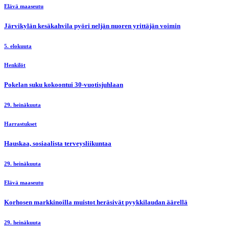
Elävä maaseutu
Järvikylän kesäkahvila pyöri neljän nuoren yrittäjän voimin
5. elokuuta
Henkilöt
Pokelan suku kokoontui 30-vuotisjuhlaan
29. heinäkuuta
Harrastukset
Hauskaa, sosiaalista terveysliikuntaa
29. heinäkuuta
Elävä maaseutu
Korhosen markkinoilla muistot heräsivät pyykkilaudan äärellä
29. heinäkuuta