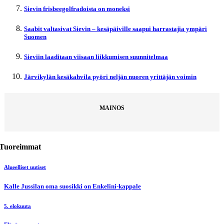
Sievin frisbeegolfradoista on moneksi
Saabit valtasivat Sievin – kesäpäiville saapui harrastajia ympäri
Suomen
Sieviin laaditaan viisaan liikkumisen suunnitelmaa
Järvikylän kesäkahvila pyöri neljän nuoren yrittäjän voimin
MAINOS
Tuoreimmat
Alueelliset uutiset
Kalle Jussilan oma suosikki on Enkelini-kappale
5. elokuuta