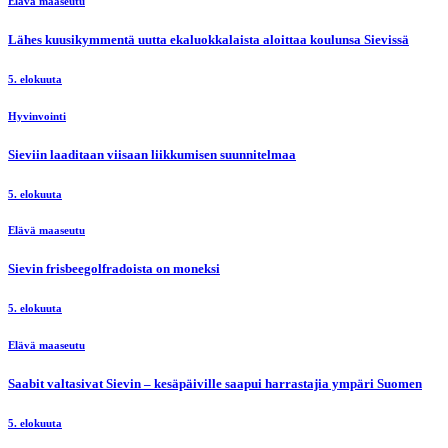
Elävä maaseutu
Lähes kuusikymmentä uutta ekaluokkalaista aloittaa koulunsa Sievissä
5. elokuuta
Hyvinvointi
Sieviin laaditaan viisaan liikkumisen suunnitelmaa
5. elokuuta
Elävä maaseutu
Sievin frisbeegolfradoista on moneksi
5. elokuuta
Elävä maaseutu
Saabit valtasivat Sievin – kesäpäiville saapui harrastajia ympäri Suomen
5. elokuuta