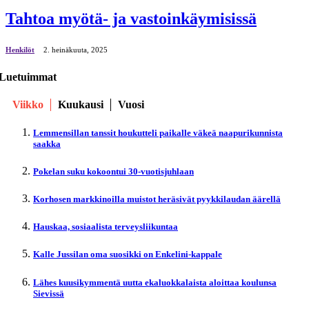
Tahtoa myötä- ja vastoinkäymisissä
Henkilöt
2. heinäkuuta, 2025
Luetuimmat
Viikko
Kuukausi
Vuosi
Lemmensillan tanssit houkutteli paikalle väkeä naapurikunnista
saakka
Pokelan suku kokoontui 30-vuotisjuhlaan
Korhosen markkinoilla muistot heräsivät pyykkilaudan äärellä
Hauskaa, sosiaalista terveysliikuntaa
Kalle Jussilan oma suosikki on Enkelini-kappale
Lähes kuusikymmentä uutta ekaluokkalaista aloittaa koulunsa
Sievissä