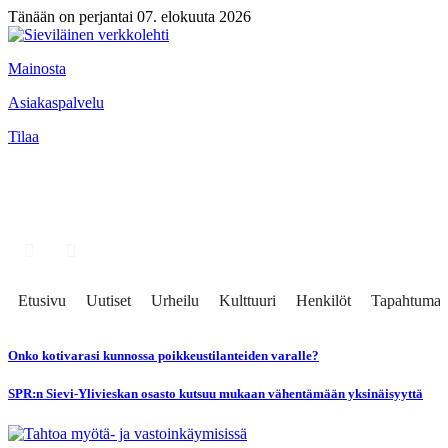
Tänään on perjantai 07. elokuuta 2026
Mainosta
Asiakaspalvelu
Tilaa
Etusivu
Uutiset
Urheilu
Kulttuuri
Henkilöt
Tapahtumat
Onko kotivarasi kunnossa poikkeustilanteiden varalle?
SPR:n Sievi-Ylivieskan osasto kutsuu mukaan vähentämään yksinäisyyttä