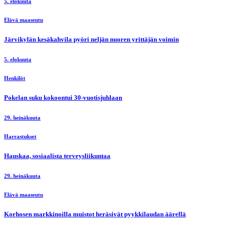
5. elokuuta
Elävä maaseutu
Järvikylän kesäkahvila pyöri neljän nuoren yrittäjän voimin
5. elokuuta
Henkilöt
Pokelan suku kokoontui 30-vuotisjuhlaan
29. heinäkuuta
Harrastukset
Hauskaa, sosiaalista terveysliikuntaa
29. heinäkuuta
Elävä maaseutu
Korhosen markkinoilla muistot heräsivät pyykkilaudan äärellä