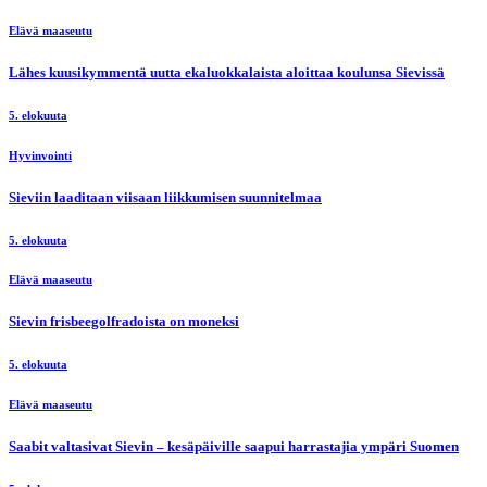
Elävä maaseutu
Lähes kuusikymmentä uutta ekaluokkalaista aloittaa koulunsa Sievissä
5. elokuuta
Hyvinvointi
Sieviin laaditaan viisaan liikkumisen suunnitelmaa
5. elokuuta
Elävä maaseutu
Sievin frisbeegolfradoista on moneksi
5. elokuuta
Elävä maaseutu
Saabit valtasivat Sievin – kesäpäiville saapui harrastajia ympäri Suomen