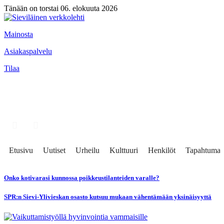
Tänään on torstai 06. elokuuta 2026
Mainosta
Asiakaspalvelu
Tilaa
Etusivu
Uutiset
Urheilu
Kulttuuri
Henkilöt
Tapahtumat
Onko kotivarasi kunnossa poikkeustilanteiden varalle?
SPR:n Sievi-Ylivieskan osasto kutsuu mukaan vähentämään yksinäisyyttä