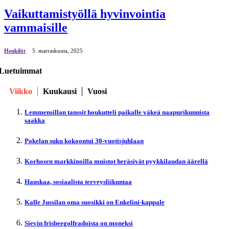
Vaikuttamistyöllä hyvinvointia
vammaisille
Henkilöt
5. marraskuuta, 2025
Luetuimmat
Viikko
Kuukausi
Vuosi
Lemmensillan tanssit houkutteli paikalle väkeä naapurikunnista
saakka
Pokelan suku kokoontui 30-vuotisjuhlaan
Korhosen markkinoilla muistot heräsivät pyykkilaudan äärellä
Hauskaa, sosiaalista terveysliikuntaa
Kalle Jussilan oma suosikki on Enkelini-kappale
Sievin frisbeegolfradoista on moneksi