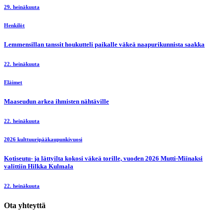
29. heinäkuuta
Henkilöt
Lemmensillan tanssit houkutteli paikalle väkeä naapurikunnista saakka
22. heinäkuuta
Eläimet
Maaseudun arkea ihmisten nähtäville
22. heinäkuuta
2026 kulttuuripääkaupunkivuosi
Kotiseutu- ja lättyilta kokosi väkeä torille, vuoden 2026 Mutti-Miinaksi
valittiin Hilkka Kulmala
22. heinäkuuta
Ota yhteyttä