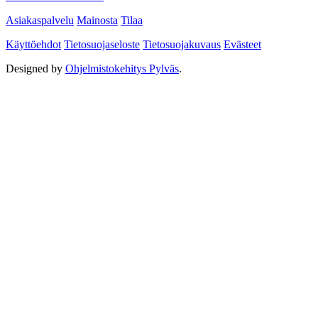
29. heinäkuuta
Henkilöt
Lemmensillan tanssit houkutteli paikalle väkeä naapurikunnista saakka
22. heinäkuuta
Eläimet
Maaseudun arkea ihmisten nähtäville
22. heinäkuuta
2026 kulttuuripääkaupunkivuosi
Kotiseutu- ja lättyilta kokosi väkeä torille, vuoden 2026 Mutti-Miinaksi
valittiin Hilkka Kulmala
22. heinäkuuta
Ota yhteyttä