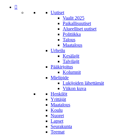
Uutiset
Vaalit 2025
Paikallisuutiset
Alueelliset uutiset
Politiikka
Talous
Maatalous
Urheilu
Kesälajit
Talvilajit
Pääkirjoitus
Kolumnit
Mielipide
Lukijoiden lähettämät
Viikon kuva
Henkilöt
Yrittäjät
Maatalous
Koulu
Nuoret
Lapset
Seurakunta
Teemat