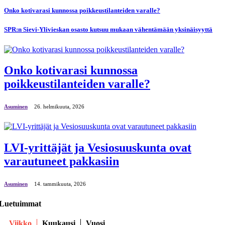
Onko kotivarasi kunnossa poikkeustilanteiden varalle?
SPR:n Sievi-Ylivieskan osasto kutsuu mukaan vähentämään yksinäisyyttä
Onko kotivarasi kunnossa
poikkeustilanteiden varalle?
Asuminen
26. helmikuuta, 2026
LVI-yrittäjät ja Vesiosuuskunta ovat
varautuneet pakkasiin
Asuminen
14. tammikuuta, 2026
Luetuimmat
Viikko
Kuukausi
Vuosi