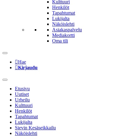
Kulttuuri
Henkilöt
Tapahtumat
Lukijalta
Näköislehti
Asiakaspalvelu
Mediakortti
Oma tili
Hae
Kirjaudu
Etusivu
Uutiset
Urheilu
Kulttuuri
Henkilöt
Tapahtumat
Lukijalta
Sievin Kesäseikkailu
Näköislehti