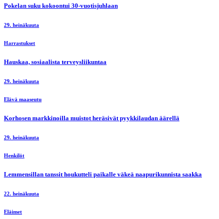
Elävä maaseutu
Lähes kuusikymmentä uutta ekaluokkalaista aloittaa koulunsa Sievissä
5. elokuuta
Hyvinvointi
Sieviin laaditaan viisaan liikkumisen suunnitelmaa
5. elokuuta
Elävä maaseutu
Sievin frisbeegolfradoista on moneksi
5. elokuuta
Elävä maaseutu
Saabit valtasivat Sievin – kesäpäiville saapui harrastajia ympäri Suomen