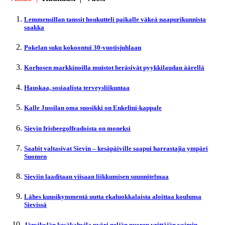
Lemmensillan tanssit houkutteli paikalle väkeä naapurikunnista
saakka
Pokelan suku kokoontui 30-vuotisjuhlaan
Korhosen markkinoilla muistot heräsivät pyykkilaudan äärellä
Hauskaa, sosiaalista terveysliikuntaa
Kalle Jussilan oma suosikki on Enkelini-kappale
Sievin frisbeegolfradoista on moneksi
Saabit valtasivat Sievin – kesäpäiville saapui harrastajia ympäri
Suomen
Sieviin laaditaan viisaan liikkumisen suunnitelmaa
Lähes kuusikymmentä uutta ekaluokkalaista aloittaa koulunsa
Sievissä
Järvikylän kesäkahvila pyöri neljän nuoren yrittäjän voimin