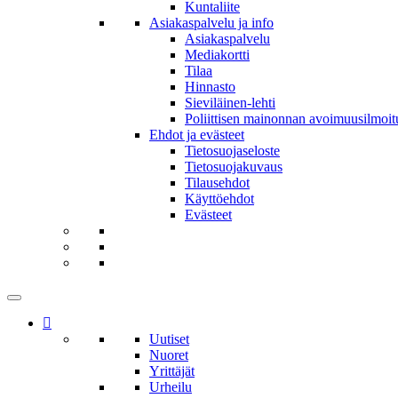
Kuntaliite
Asiakaspalvelu ja info
Asiakaspalvelu
Mediakortti
Tilaa
Hinnasto
Sieviläinen-lehti
Poliittisen mainonnan avoimuusilmoit
Ehdot ja evästeet
Tietosuojaseloste
Tietosuojakuvaus
Tilausehdot
Käyttöehdot
Evästeet
Uutiset
Nuoret
Yrittäjät
Urheilu