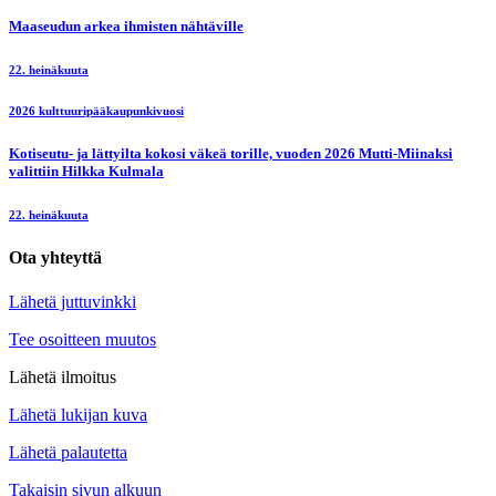
5. elokuuta
Elävä maaseutu
Järvikylän kesäkahvila pyöri neljän nuoren yrittäjän voimin
5. elokuuta
Henkilöt
Pokelan suku kokoontui 30-vuotisjuhlaan
29. heinäkuuta
Harrastukset
Hauskaa, sosiaalista terveysliikuntaa
29. heinäkuuta
Elävä maaseutu
Korhosen markkinoilla muistot heräsivät pyykkilaudan äärellä