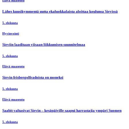
Elävä maaseutu
Lähes kuusikymmentä uutta ekaluokkalaista aloittaa koulunsa Sievissä
5. elokuuta
Hyvinvointi
Sieviin laaditaan viisaan liikkumisen suunnitelmaa
5. elokuuta
Elävä maaseutu
Sievin frisbeegolfradoista on moneksi
5. elokuuta
Elävä maaseutu
Saabit valtasivat Sievin – kesäpäiville saapui harrastajia ympäri Suomen
5. elokuuta