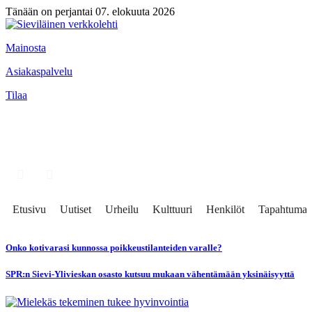
Tänään on perjantai 07. elokuuta 2026
Mainosta
Asiakaspalvelu
Tilaa
Etusivu
Uutiset
Urheilu
Kulttuuri
Henkilöt
Tapahtumat
Onko kotivarasi kunnossa poikkeustilanteiden varalle?
SPR:n Sievi-Ylivieskan osasto kutsuu mukaan vähentämään yksinäisyyttä