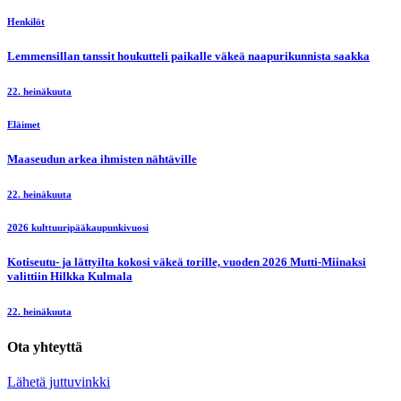
Henkilöt
Lemmensillan tanssit houkutteli paikalle väkeä naapurikunnista saakka
22. heinäkuuta
Eläimet
Maaseudun arkea ihmisten nähtäville
22. heinäkuuta
2026 kulttuuripääkaupunkivuosi
Kotiseutu- ja lättyilta kokosi väkeä torille, vuoden 2026 Mutti-Miinaksi
valittiin Hilkka Kulmala
22. heinäkuuta
Ota yhteyttä
Lähetä juttuvinkki