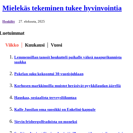
Mielekäs tekeminen tukee hyvinvointia
Henkilöt
27. elokuuta, 2025
Luetuimmat
Viikko
Kuukausi
Vuosi
Lemmensillan tanssit houkutteli paikalle väkeä naapurikunnista
saakka
Pokelan suku kokoontui 30-vuotisjuhlaan
Korhosen markkinoilla muistot heräsivät pyykkilaudan äärellä
Hauskaa, sosiaalista terveysliikuntaa
Kalle Jussilan oma suosikki on Enkelini-kappale
Sievin frisbeegolfradoista on moneksi