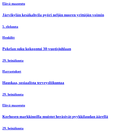
Elävä maaseutu
Järvikylän kesäkahvila pyöri neljän nuoren yrittäjän voimin
5. elokuuta
Henkilöt
Pokelan suku kokoontui 30-vuotisjuhlaan
29. heinäkuuta
Harrastukset
Hauskaa, sosiaalista terveysliikuntaa
29. heinäkuuta
Elävä maaseutu
Korhosen markkinoilla muistot heräsivät pyykkilaudan äärellä
29. heinäkuuta