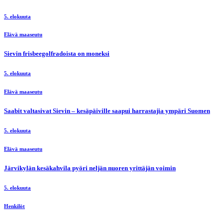
5. elokuuta
Elävä maaseutu
Sievin frisbeegolfradoista on moneksi
5. elokuuta
Elävä maaseutu
Saabit valtasivat Sievin – kesäpäiville saapui harrastajia ympäri Suomen
5. elokuuta
Elävä maaseutu
Järvikylän kesäkahvila pyöri neljän nuoren yrittäjän voimin
5. elokuuta
Henkilöt