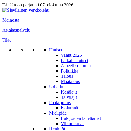
Tänään on perjantai 07. elokuuta 2026
Mainosta
Asiakaspalvelu
Tilaa
Uutiset
Vaalit 2025
Paikallisuutiset
Alueelliset uutiset
Politiikka
Talous
Maatalous
Urheilu
Kesälajit
Talvilajit
Pääkirjoitus
Kolumnit
Mielipide
Lukijoiden lähettämät
Viikon kuva
Henkilöt