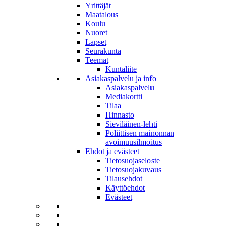
Yrittäjät
Maatalous
Koulu
Nuoret
Lapset
Seurakunta
Teemat
Kuntaliite
Asiakaspalvelu ja info
Asiakaspalvelu
Mediakortti
Tilaa
Hinnasto
Sieviläinen-lehti
Poliittisen mainonnan
avoimuusilmoitus
Ehdot ja evästeet
Tietosuojaseloste
Tietosuojakuvaus
Tilausehdot
Käyttöehdot
Evästeet