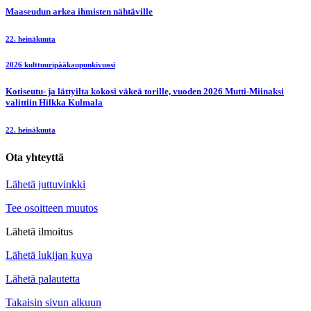
Maaseudun arkea ihmisten nähtäville
22. heinäkuuta
2026 kulttuuripääkaupunkivuosi
Kotiseutu- ja lättyilta kokosi väkeä torille, vuoden 2026 Mutti-Miinaksi
valittiin Hilkka Kulmala
22. heinäkuuta
Ota yhteyttä
Lähetä juttuvinkki
Tee osoitteen muutos
Lähetä ilmoitus
Lähetä lukijan kuva
Lähetä palautetta
Takaisin sivun alkuun