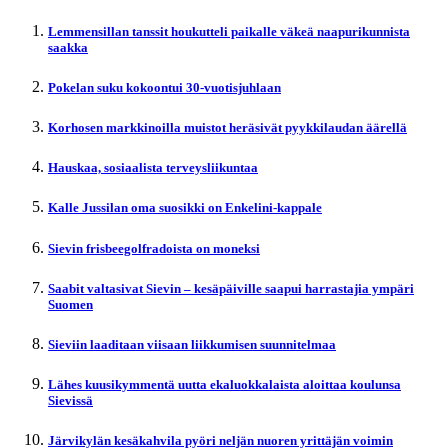
Lemmensillan tanssit houkutteli paikalle väkeä naapurikunnista
saakka
Pokelan suku kokoontui 30-vuotisjuhlaan
Korhosen markkinoilla muistot heräsivät pyykkilaudan äärellä
Hauskaa, sosiaalista terveysliikuntaa
Kalle Jussilan oma suosikki on Enkelini-kappale
Sievin frisbeegolfradoista on moneksi
Saabit valtasivat Sievin – kesäpäiville saapui harrastajia ympäri
Suomen
Sieviin laaditaan viisaan liikkumisen suunnitelmaa
Lähes kuusikymmentä uutta ekaluokkalaista aloittaa koulunsa
Sievissä
Järvikylän kesäkahvila pyöri neljän nuoren yrittäjän voimin