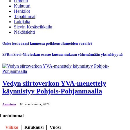
Urheilu
Kulttuuri
Henkilöt
Tapahtumat
Lukijalta
Sievin Kesäseikkailu
Näköislehti
Onko kotivarasi kunnossa poikkeustilanteiden varalle?
SPR:n Sievi-Ylivieskan osasto kutsuu mukaan vähentämään yksinäisyyttä
Vedyn siirtoverkon YVA-menettely
käynnistyy Pohjois-Pohjanmaalla
Asuminen
10. maaliskuuta, 2026
Luetuimmat
Viikko
Kuukausi
Vuosi