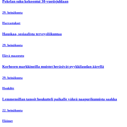
Pokelan suku kokoontui 30-vuotisjuhlaan
29. heinäkuuta
Harrastukset
Hauskaa, sosiaalista terveysliikuntaa
29. heinäkuuta
Elävä maaseutu
Korhosen markkinoilla muistot heräsivät pyykkilaudan äärellä
29. heinäkuuta
Henkilöt
Lemmensillan tanssit houkutteli paikalle väkeä naapurikunnista saakka
22. heinäkuuta
Eläimet