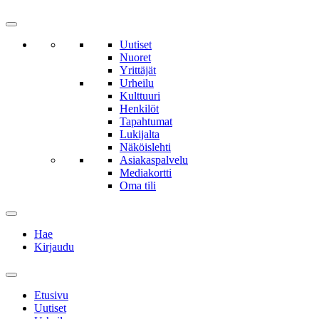
Uutiset
Nuoret
Yrittäjät
Urheilu
Kulttuuri
Henkilöt
Tapahtumat
Lukijalta
Näköislehti
Asiakaspalvelu
Mediakortti
Oma tili
Hae
Kirjaudu
Etusivu
Uutiset