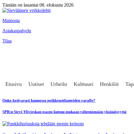
Tänään on lauantai 08. elokuuta 2026
Mainosta
Asiakaspalvelu
Tilaa
Hae
Kirjaudu
Etusivu
Uutiset
Urheilu
Kulttuuri
Henkilöt
Tap
Onko kotivarasi kunnossa poikkeustilanteiden varalle?
SPR:n Sievi-Ylivieskan osasto kutsuu mukaan vähentämään yksinäisyyttä