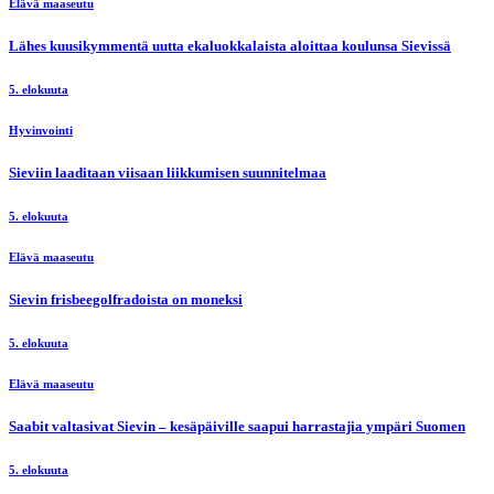
Alueelliset uutiset
Kalle Jussilan oma suosikki on Enkelini-kappale
5. elokuuta
Elävä maaseutu
Lähes kuusikymmentä uutta ekaluokkalaista aloittaa koulunsa Sievissä
5. elokuuta
Hyvinvointi
Sieviin laaditaan viisaan liikkumisen suunnitelmaa
5. elokuuta
Elävä maaseutu
Sievin frisbeegolfradoista on moneksi
5. elokuuta