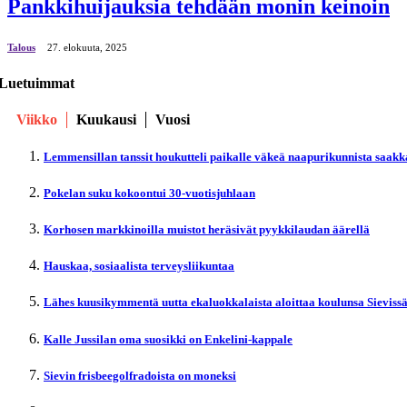
Pankkihuijauksia tehdään monin keinoin
Talous
27. elokuuta, 2025
Luetuimmat
Viikko
Kuukausi
Vuosi
Lemmensillan tanssit houkutteli paikalle väkeä naapurikunnista saakk
Pokelan suku kokoontui 30-vuotisjuhlaan
Korhosen markkinoilla muistot heräsivät pyykkilaudan äärellä
Hauskaa, sosiaalista terveysliikuntaa
Lähes kuusikymmentä uutta ekaluokkalaista aloittaa koulunsa Sieviss
Kalle Jussilan oma suosikki on Enkelini-kappale
Sievin frisbeegolfradoista on moneksi