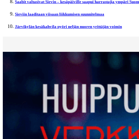
Saabit valtasivat Sievin – kesäpäiville saapui harrastajia ympäri Suo
Sieviin laaditaan viisaan liikkumisen suunnitelmaa
Järvikylän kesäkahvila pyöri neljän nuoren yrittäjän voimin