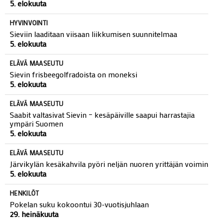
5. elokuuta
HYVINVOINTI
Sieviin laaditaan viisaan liikkumisen suunnitelmaa
5. elokuuta
ELÄVÄ MAASEUTU
Sievin frisbeegolfradoista on moneksi
5. elokuuta
ELÄVÄ MAASEUTU
Saabit valtasivat Sievin – kesäpäiville saapui harrastajia
ympäri Suomen
5. elokuuta
ELÄVÄ MAASEUTU
Järvikylän kesäkahvila pyöri neljän nuoren yrittäjän voimin
5. elokuuta
HENKILÖT
Pokelan suku kokoontui 30-vuotisjuhlaan
29. heinäkuuta