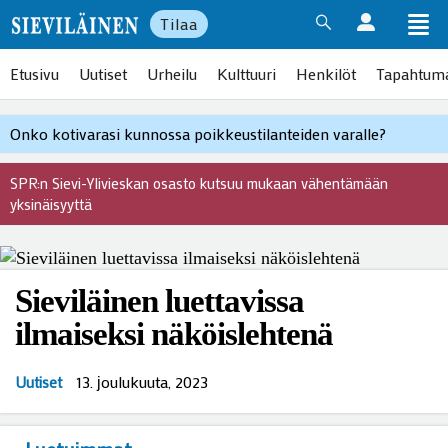
Tilaa
Etusivu
Uutiset
Urheilu
Kulttuuri
Henkilöt
Tapahtum
Onko kotivarasi kunnossa poikkeustilanteiden varalle?
SPR:n Sievi-Ylivieskan osasto kutsuu mukaan vähentämään
yksinäisyyttä
Sieviläinen luettavissa
ilmaiseksi näköislehtenä
13. јoulukuuta, 2023
Uutiset