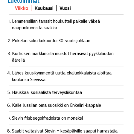
Luetuimmat
Viikko
Kuukausi
Vuosi
Lemmensillan tanssit houkutteli paikalle väkeä
naapurikunnista saakka
Pokelan suku kokoontui 30-vuotisjuhlaan
Korhosen markkinoilla muistot heräsivät pyykkilaudan
äärellä
Lähes kuusikymmentä uutta ekaluokkalaista aloittaa
koulunsa Sievissä
Hauskaa, sosiaalista terveysliikuntaa
Kalle Jussilan oma suosikki on Enkelini-kappale
Sievin frisbeegolfradoista on moneksi
Saabit valtasivat Sievin – kesäpäiville saapui harrastajia