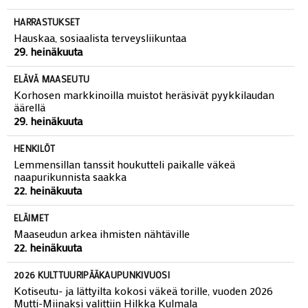
HARRASTUKSET
Hauskaa, sosiaalista terveysliikuntaa
29. heinäkuuta
ELÄVÄ MAASEUTU
Korhosen markkinoilla muistot heräsivät pyykkilaudan
äärellä
29. heinäkuuta
HENKILÖT
Lemmensillan tanssit houkutteli paikalle väkeä
naapurikunnista saakka
22. heinäkuuta
ELÄIMET
Maaseudun arkea ihmisten nähtäville
22. heinäkuuta
2026 KULTTUURIPÄÄKAUPUNKIVUOSI
Kotiseutu- ja lättyilta kokosi väkeä torille, vuoden 2026
Mutti-Miinaksi valittiin Hilkka Kulmala