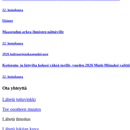
22. heinäkuuta
Eläimet
Maaseudun arkea ihmisten nähtäville
22. heinäkuuta
2026 kulttuuripääkaupunkivuosi
Kotiseutu- ja lättyilta kokosi väkeä torille, vuoden 2026 Mutti-Miinaksi valit
22. heinäkuuta
Ota yhteyttä
Lähetä juttuvinkki
Tee osoitteen muutos
Lähetä ilmoitus
Lähetä lukijan kuva