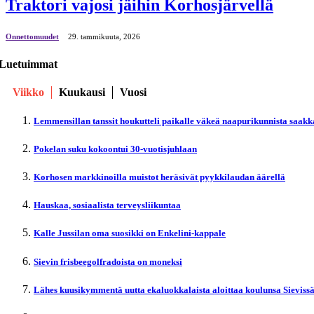
Traktori vajosi jäihin Korhosjärvellä
Onnettomuudet
29. tammikuuta, 2026
Luetuimmat
Viikko
Kuukausi
Vuosi
Lemmensillan tanssit houkutteli paikalle väkeä naapurikunnista saakk
Pokelan suku kokoontui 30-vuotisjuhlaan
Korhosen markkinoilla muistot heräsivät pyykkilaudan äärellä
Hauskaa, sosiaalista terveysliikuntaa
Kalle Jussilan oma suosikki on Enkelini-kappale
Sievin frisbeegolfradoista on moneksi
Lähes kuusikymmentä uutta ekaluokkalaista aloittaa koulunsa Sieviss