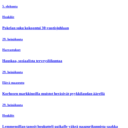
5. elokuuta
Henkilöt
Pokelan suku kokoontui 30-vuotisjuhlaan
29. heinäkuuta
Harrastukset
Hauskaa, sosiaalista terveysliikuntaa
29. heinäkuuta
Elävä maaseutu
Korhosen markkinoilla muistot heräsivät pyykkilaudan äärellä
29. heinäkuuta
Henkilöt
Lemmensillan tanssit houkutteli paikalle väkeä naapurikunnista saakka