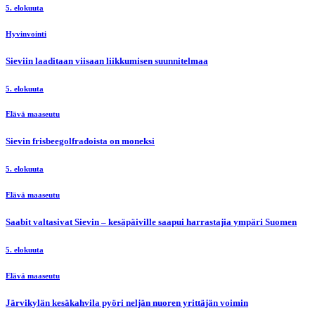
5. elokuuta
Hyvinvointi
Sieviin laaditaan viisaan liikkumisen suunnitelmaa
5. elokuuta
Elävä maaseutu
Sievin frisbeegolfradoista on moneksi
5. elokuuta
Elävä maaseutu
Saabit valtasivat Sievin – kesäpäiville saapui harrastajia ympäri Suomen
5. elokuuta
Elävä maaseutu
Järvikylän kesäkahvila pyöri neljän nuoren yrittäjän voimin