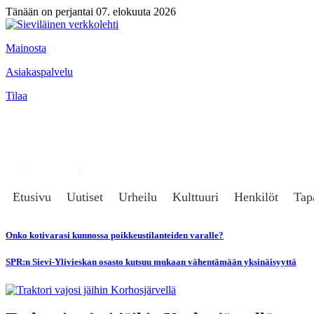
Tänään on perjantai 07. elokuuta 2026
Mainosta
Asiakaspalvelu
Tilaa
Hae
Kirjaudu
Etusivu
Uutiset
Urheilu
Kulttuuri
Henkilöt
Tap
Onko kotivarasi kunnossa poikkeustilanteiden varalle?
SPR:n Sievi-Ylivieskan osasto kutsuu mukaan vähentämään yksinäisyyttä