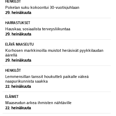
HENKILÖT
Pokelan suku kokoontui 30-vuotisjuhlaan
29. heinäkuuta
HARRASTUKSET
Hauskaa, sosiaalista terveysliikuntaa
29. heinäkuuta
ELÄVÄ MAASEUTU
Korhosen markkinoilla muistot heräsivät pyykkilaudan
äärellä
29. heinäkuuta
HENKILÖT
Lemmensillan tanssit houkutteli paikalle väkeä
naapurikunnista saakka
22. heinäkuuta
ELÄIMET
Maaseudun arkea ihmisten nähtäville
22. heinäkuuta