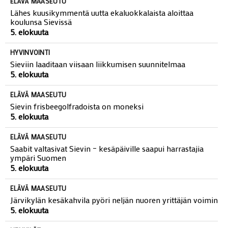
ELÄVÄ MAASEUTU
Lähes kuusikymmentä uutta ekaluokkalaista aloittaa
koulunsa Sievissä
5. elokuuta
HYVINVOINTI
Sieviin laaditaan viisaan liikkumisen suunnitelmaa
5. elokuuta
ELÄVÄ MAASEUTU
Sievin frisbeegolfradoista on moneksi
5. elokuuta
ELÄVÄ MAASEUTU
Saabit valtasivat Sievin – kesäpäiville saapui harrastajia
ympäri Suomen
5. elokuuta
ELÄVÄ MAASEUTU
Järvikylän kesäkahvila pyöri neljän nuoren yrittäjän voimin
5. elokuuta