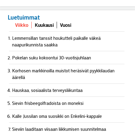
Luetuimmat
Viikko
Kuukausi
Vuosi
Lemmensillan tanssit houkutteli paikalle väkeä
naapurikunnista saakka
Pokelan suku kokoontui 30-vuotisjuhlaan
Korhosen markkinoilla muistot heräsivät pyykkilaudan
äärellä
Hauskaa, sosiaalista terveysliikuntaa
Sievin frisbeegolfradoista on moneksi
Kalle Jussilan oma suosikki on Enkelini-kappale
Sieviin laaditaan viisaan liikkumisen suunnitelmaa