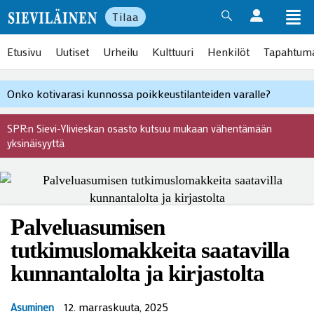
Tilaa
Etusivu
Uutiset
Urheilu
Kulttuuri
Henkilöt
Tapahtum
Onko kotivarasi kunnossa poikkeustilanteiden varalle?
SPR:n Sievi-Ylivieskan osasto kutsuu mukaan vähentämään
yksinäisyyttä
Palveluasumisen
tutkimuslomakkeita saatavilla
kunnantalolta ja kirjastolta
12. marraskuuta, 2025
Asuminen