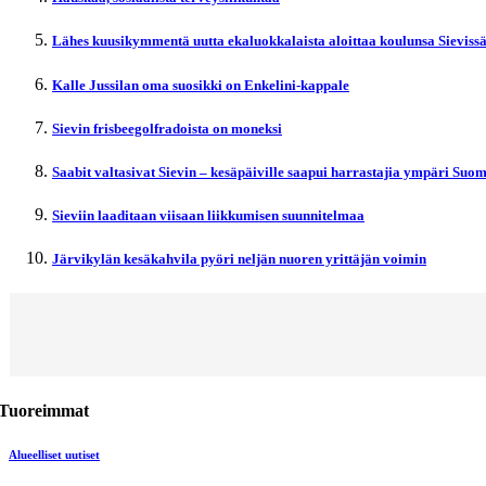
Lähes kuusikymmentä uutta ekaluokkalaista aloittaa koulunsa Sieviss
Kalle Jussilan oma suosikki on Enkelini-kappale
Sievin frisbeegolfradoista on moneksi
Saabit valtasivat Sievin – kesäpäiville saapui harrastajia ympäri Suo
Sieviin laaditaan viisaan liikkumisen suunnitelmaa
Järvikylän kesäkahvila pyöri neljän nuoren yrittäjän voimin