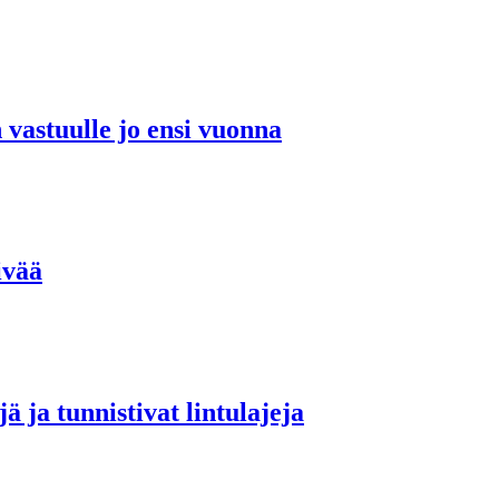
n vastuulle jo ensi vuonna
ivää
ä ja tunnistivat lintulajeja