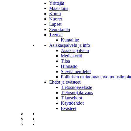
Yrittäjät
Maatalous
Koulu
Nuoret
Lapset
Seurakunta
Teemat
Kuntaliite
Asiakaspalvelu ja info
Asiakaspalvelu
Mediakortti
Tilaa
Hinnasto
Sieviläinen-lehti
Poliittisen mainonnan avoimuusilmoit
Ehdot ja evästeet
Tietosuojaseloste
Tietosuojakuvaus
Tilausehdot
Käyttöehdot
Evästeet