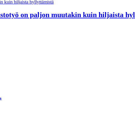
astotyö on paljon muutakin kuin hiljaista hy
a