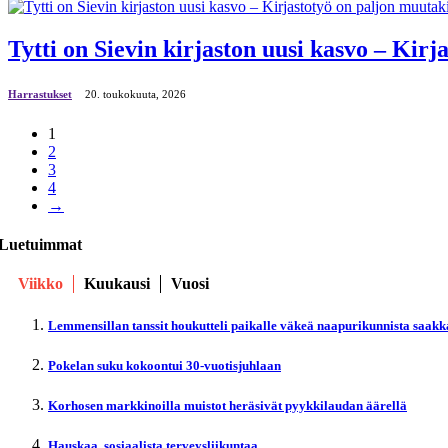
Tytti on Sievin kirjaston uusi kasvo – Kirj
Harrastukset
20. toukokuuta, 2026
1
2
3
4
→
Luetuimmat
Viikko
Kuukausi
Vuosi
Lemmensillan tanssit houkutteli paikalle väkeä naapurikunnista saakk
Pokelan suku kokoontui 30-vuotisjuhlaan
Korhosen markkinoilla muistot heräsivät pyykkilaudan äärellä
Hauskaa, sosiaalista terveysliikuntaa