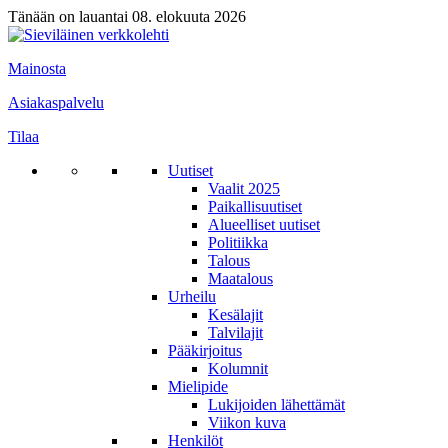
Tänään on lauantai 08. elokuuta 2026
Mainosta
Asiakaspalvelu
Tilaa
Uutiset
Vaalit 2025
Paikallisuutiset
Alueelliset uutiset
Politiikka
Talous
Maatalous
Urheilu
Kesälajit
Talvilajit
Pääkirjoitus
Kolumnit
Mielipide
Lukijoiden lähettämät
Viikon kuva
Henkilöt