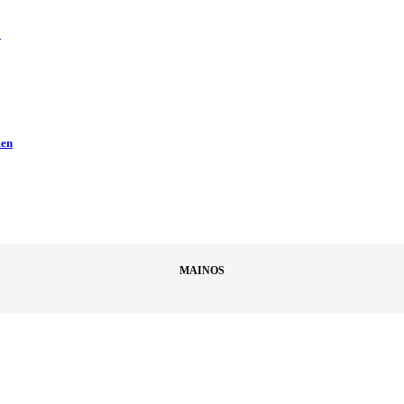
ä
men
MAINOS