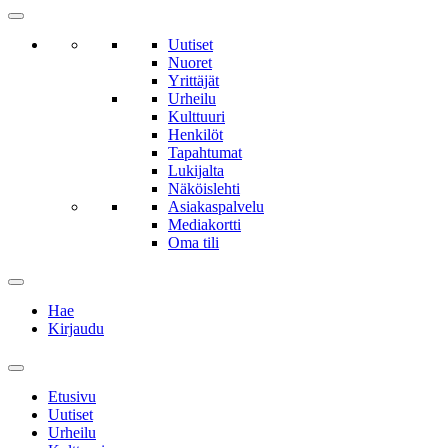
Uutiset
Nuoret
Yrittäjät
Urheilu
Kulttuuri
Henkilöt
Tapahtumat
Lukijalta
Näköislehti
Asiakaspalvelu
Mediakortti
Oma tili
Hae
Kirjaudu
Etusivu
Uutiset
Urheilu