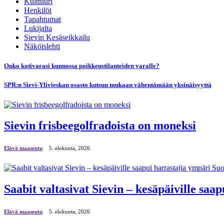
Kulttuuri
Henkilöt
Tapahtumat
Lukijalta
Sievin Kesäseikkailu
Näköislehti
Onko kotivarasi kunnossa poikkeustilanteiden varalle?
SPR:n Sievi-Ylivieskan osasto kutsuu mukaan vähentämään yksinäisyyttä
Sievin frisbeegolfradoista on moneksi
Elävä maaseutu
5. elokuuta, 2026
Saabit valtasivat Sievin – kesäpäiville sa
Elävä maaseutu
5. elokuuta, 2026