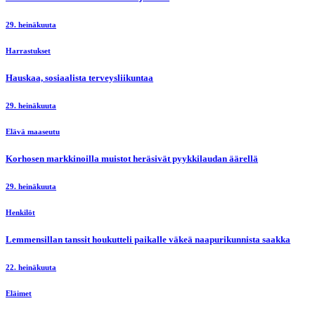
29. heinäkuuta
Harrastukset
Hauskaa, sosiaalista terveysliikuntaa
29. heinäkuuta
Elävä maaseutu
Korhosen markkinoilla muistot heräsivät pyykkilaudan äärellä
29. heinäkuuta
Henkilöt
Lemmensillan tanssit houkutteli paikalle väkeä naapurikunnista saakka
22. heinäkuuta
Eläimet