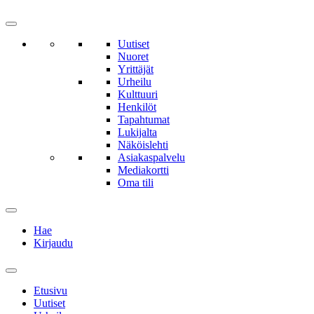
Uutiset
Nuoret
Yrittäjät
Urheilu
Kulttuuri
Henkilöt
Tapahtumat
Lukijalta
Näköislehti
Asiakaspalvelu
Mediakortti
Oma tili
Hae
Kirjaudu
Etusivu
Uutiset