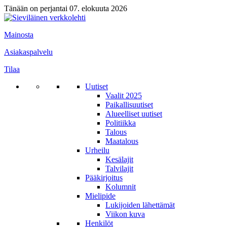
Tänään on perjantai 07. elokuuta 2026
Mainosta
Asiakaspalvelu
Tilaa
Uutiset
Vaalit 2025
Paikallisuutiset
Alueelliset uutiset
Politiikka
Talous
Maatalous
Urheilu
Kesälajit
Talvilajit
Pääkirjoitus
Kolumnit
Mielipide
Lukijoiden lähettämät
Viikon kuva
Henkilöt