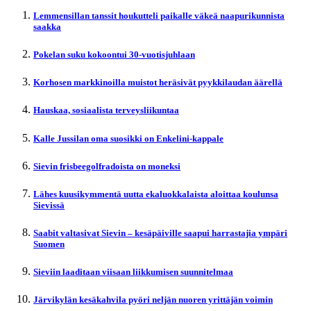
Lemmensillan tanssit houkutteli paikalle väkeä naapurikunnista
saakka
Pokelan suku kokoontui 30-vuotisjuhlaan
Korhosen markkinoilla muistot heräsivät pyykkilaudan äärellä
Hauskaa, sosiaalista terveysliikuntaa
Kalle Jussilan oma suosikki on Enkelini-kappale
Sievin frisbeegolfradoista on moneksi
Lähes kuusikymmentä uutta ekaluokkalaista aloittaa koulunsa
Sievissä
Saabit valtasivat Sievin – kesäpäiville saapui harrastajia ympäri
Suomen
Sieviin laaditaan viisaan liikkumisen suunnitelmaa
Järvikylän kesäkahvila pyöri neljän nuoren yrittäjän voimin