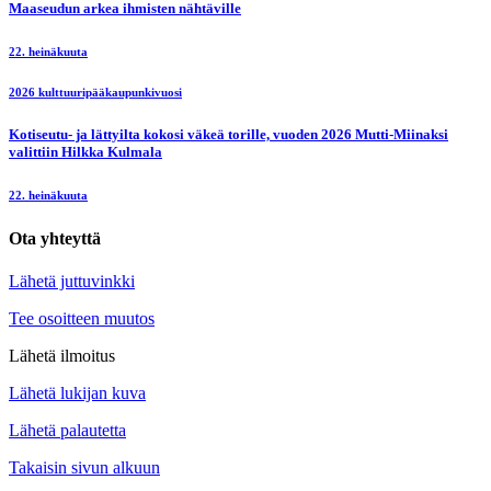
Maaseudun arkea ihmisten nähtäville
22. heinäkuuta
2026 kulttuuripääkaupunkivuosi
Kotiseutu- ja lättyilta kokosi väkeä torille, vuoden 2026 Mutti-Miinaksi
valittiin Hilkka Kulmala
22. heinäkuuta
Ota yhteyttä
Lähetä juttuvinkki
Tee osoitteen muutos
Lähetä ilmoitus
Lähetä lukijan kuva
Lähetä palautetta
Takaisin sivun alkuun