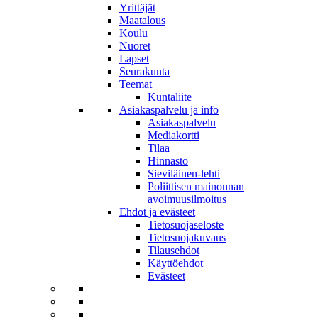
Yrittäjät
Maatalous
Koulu
Nuoret
Lapset
Seurakunta
Teemat
Kuntaliite
Asiakaspalvelu ja info
Asiakaspalvelu
Mediakortti
Tilaa
Hinnasto
Sieviläinen-lehti
Poliittisen mainonnan
avoimuusilmoitus
Ehdot ja evästeet
Tietosuojaseloste
Tietosuojakuvaus
Tilausehdot
Käyttöehdot
Evästeet