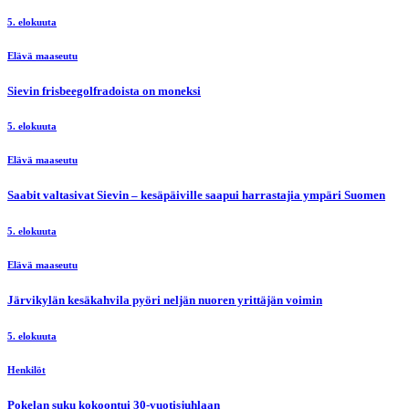
5. elokuuta
Elävä maaseutu
Sievin frisbeegolfradoista on moneksi
5. elokuuta
Elävä maaseutu
Saabit valtasivat Sievin – kesäpäiville saapui harrastajia ympäri Suomen
5. elokuuta
Elävä maaseutu
Järvikylän kesäkahvila pyöri neljän nuoren yrittäjän voimin
5. elokuuta
Henkilöt
Pokelan suku kokoontui 30-vuotisjuhlaan