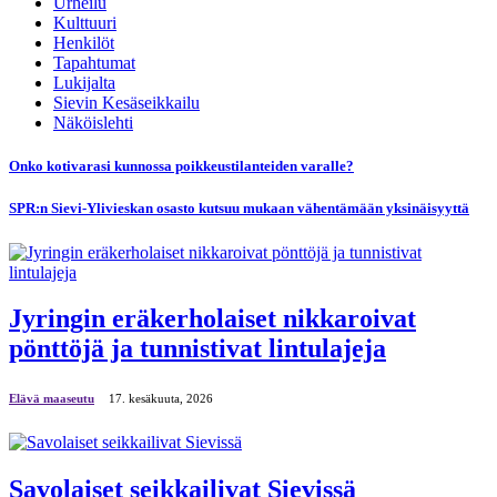
Urheilu
Kulttuuri
Henkilöt
Tapahtumat
Lukijalta
Sievin Kesäseikkailu
Näköislehti
Onko kotivarasi kunnossa poikkeustilanteiden varalle?
SPR:n Sievi-Ylivieskan osasto kutsuu mukaan vähentämään yksinäisyyttä
Jyringin eräkerholaiset nikkaroivat
pönttöjä ja tunnistivat lintulajeja
Elävä maaseutu
17. kesäkuuta, 2026
Savolaiset seikkailivat Sievissä