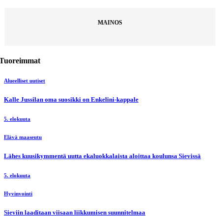
MAINOS
Tuoreimmat
Alueelliset uutiset
Kalle Jussilan oma suosikki on Enkelini-kappale
5. elokuuta
Elävä maaseutu
Lähes kuusikymmentä uutta ekaluokkalaista aloittaa koulunsa Sievissä
5. elokuuta
Hyvinvointi
Sieviin laaditaan viisaan liikkumisen suunnitelmaa