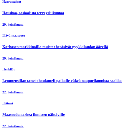
Harrastukset
Hauskaa, sosiaalista terveysliikuntaa
29. heinäkuuta
Elävä maaseutu
Korhosen markkinoilla muistot heräsivät pyykkilaudan äärellä
29. heinäkuuta
Henkilöt
Lemmensillan tanssit houkutteli paikalle väkeä naapurikunnista saakka
22. heinäkuuta
Eläimet
Maaseudun arkea ihmisten nähtäville
22. heinäkuuta