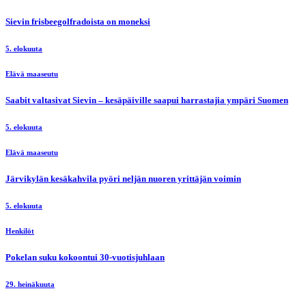
Sievin frisbeegolfradoista on moneksi
5. elokuuta
Elävä maaseutu
Saabit valtasivat Sievin – kesäpäiville saapui harrastajia ympäri Suomen
5. elokuuta
Elävä maaseutu
Järvikylän kesäkahvila pyöri neljän nuoren yrittäjän voimin
5. elokuuta
Henkilöt
Pokelan suku kokoontui 30-vuotisjuhlaan
29. heinäkuuta