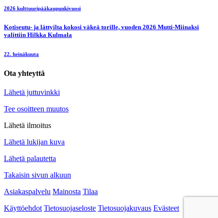
2026 kulttuuripääkaupunkivuosi
Kotiseutu- ja lättyilta kokosi väkeä torille, vuoden 2026 Mutti-Miinaksi
valittiin Hilkka Kulmala
22. heinäkuuta
Ota yhteyttä
Lähetä juttuvinkki
Tee osoitteen muutos
Lähetä ilmoitus
Lähetä lukijan kuva
Lähetä palautetta
Takaisin sivun alkuun
Asiakaspalvelu
Mainosta
Tilaa
Käyttöehdot
Tietosuojaseloste
Tietosuojakuvaus
Evästeet