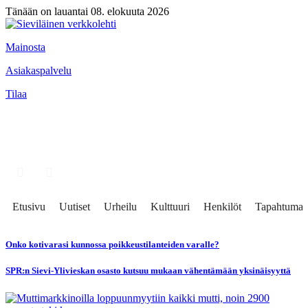
Tänään on lauantai 08. elokuuta 2026
Mainosta
Asiakaspalvelu
Tilaa
Etusivu
Uutiset
Urheilu
Kulttuuri
Henkilöt
Tapahtumat
Onko kotivarasi kunnossa poikkeustilanteiden varalle?
SPR:n Sievi-Ylivieskan osasto kutsuu mukaan vähentämään yksinäisyyttä