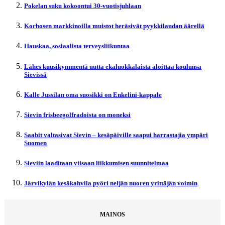
Pokelan suku kokoontui 30-vuotisjuhlaan
Korhosen markkinoilla muistot heräsivät pyykkilaudan äärellä
Hauskaa, sosiaalista terveysliikuntaa
Lähes kuusikymmentä uutta ekaluokkalaista aloittaa koulunsa
Sievissä
Kalle Jussilan oma suosikki on Enkelini-kappale
Sievin frisbeegolfradoista on moneksi
Saabit valtasivat Sievin – kesäpäiville saapui harrastajia ympäri
Suomen
Sieviin laaditaan viisaan liikkumisen suunnitelmaa
Järvikylän kesäkahvila pyöri neljän nuoren yrittäjän voimin
MAINOS