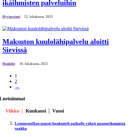
ikäihmisten palveluihin
Hyvinvointi
22. lokakuuta, 2025
Maksuton kuulolähipalvelu aloitti
Sievissä
Henkilöt
16. lokakuuta, 2025
1
2
→
Luetuimmat
Viikko
Kuukausi
Vuosi
Lemmensillan tanssit houkutteli paikalle väkeä naapurikunnista
saakka