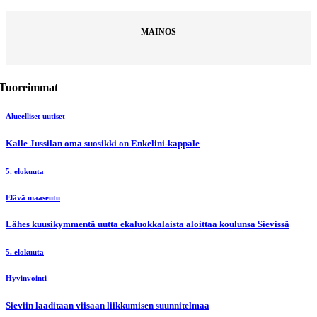
MAINOS
Tuoreimmat
Alueelliset uutiset
Kalle Jussilan oma suosikki on Enkelini-kappale
5. elokuuta
Elävä maaseutu
Lähes kuusikymmentä uutta ekaluokkalaista aloittaa koulunsa Sievissä
5. elokuuta
Hyvinvointi
Sieviin laaditaan viisaan liikkumisen suunnitelmaa