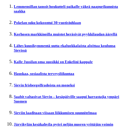
Lemmensillan tanssit houkutteli paikalle väkeä naapurikunnista
saakka
Pokelan suku kokoontui 30-vuotisjuhlaan
Korhosen markkinoilla muistot heräsivät pyykkilaudan äärellä
Lähes kuusikymmentä uutta ekaluokkalaista aloittaa koulunsa
Sievissä
Kalle Jussilan oma suosikki on Enkelini-kappale
Hauskaa, sosiaalista terveysliikuntaa
Sievin frisbeegolfradoista on moneksi
Saabit valtasivat Sievin – kesäpäiville saapui harrastajia ympäri
Suomen
Sieviin laaditaan viisaan liikkumisen suunnitelmaa
Järvikylän kesäkahvila pyöri neljän nuoren yrittäjän voimin