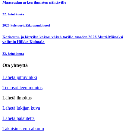
Maaseudun arkea ihmisten nähtäville
22. heinäkuuta
2026 kulttuuripääkaupunkivuosi
Kotiseutu- ja lättyilta kokosi väkeä torille, vuoden 2026 Mutti-Miinaksi
valittiin Hilkka Kulmala
22. heinäkuuta
Ota yhteyttä
Lähetä juttuvinkki
Tee osoitteen muutos
Lähetä ilmoitus
Lähetä lukijan kuva
Lähetä palautetta
Takaisin sivun alkuun