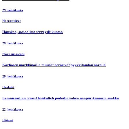
29. heinäkuuta
Harrastukset
Hauskaa, sosiaalista terveysliikuntaa
29. heinäkuuta
Elävä maaseutu
Korhosen markkinoilla muistot heräsivät pyykkilaudan äärellä
29. heinäkuuta
Henkilöt
Lemmensillan tanssit houkutteli paikalle väkeä naapurikunnista saakka
22. heinäkuuta
Eläimet