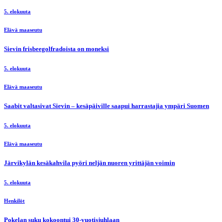
5. elokuuta
Elävä maaseutu
Sievin frisbeegolfradoista on moneksi
5. elokuuta
Elävä maaseutu
Saabit valtasivat Sievin – kesäpäiville saapui harrastajia ympäri Suomen
5. elokuuta
Elävä maaseutu
Järvikylän kesäkahvila pyöri neljän nuoren yrittäjän voimin
5. elokuuta
Henkilöt
Pokelan suku kokoontui 30-vuotisjuhlaan