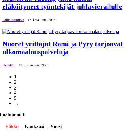
eläköityneet työntekijät juhlavierailulle
Paikallisuutiset
17. kesäkuuta, 2026
Nuoret yrittäjät Rami ja Pyry tarjoavat
ulkomaalauspalveluja
Henkilöt
13. toukokuuta, 2026
1
2
3
4
5
→
Luetuimmat
Viikko
Kuukausi
Vuosi