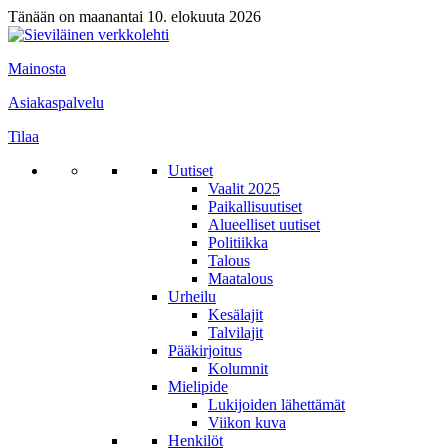
Tänään on maanantai 10. elokuuta 2026
Mainosta
Asiakaspalvelu
Tilaa
Uutiset
Vaalit 2025
Paikallisuutiset
Alueelliset uutiset
Politiikka
Talous
Maatalous
Urheilu
Kesälajit
Talvilajit
Pääkirjoitus
Kolumnit
Mielipide
Lukijoiden lähettämät
Viikon kuva
Henkilöt