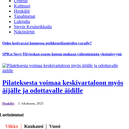
Urheilu
Kulttuuri
Henkilöt
Tapahtumat
Lukijalta
Sievin Kesäseikkailu
Näköislehti
Onko kotivarasi kunnossa poikkeustilanteiden varalle?
SPR:n Sievi-Ylivieskan osasto kutsuu mukaan vähentämään yksinäisyyttä
Pilateksesta voimaa keskivartaloon myös
äijälle ja odottavalle äidille
Henkilöt
1. lokakuuta, 2025
Luetuimmat
Viikko
Kuukausi
Vuosi