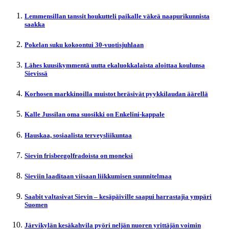
Lemmensillan tanssit houkutteli paikalle väkeä naapurikunnista
saakka
Pokelan suku kokoontui 30-vuotisjuhlaan
Lähes kuusikymmentä uutta ekaluokkalaista aloittaa koulunsa
Sievissä
Korhosen markkinoilla muistot heräsivät pyykkilaudan äärellä
Kalle Jussilan oma suosikki on Enkelini-kappale
Hauskaa, sosiaalista terveysliikuntaa
Sievin frisbeegolfradoista on moneksi
Sieviin laaditaan viisaan liikkumisen suunnitelmaa
Saabit valtasivat Sievin – kesäpäiville saapui harrastajia ympäri
Suomen
Järvikylän kesäkahvila pyöri neljän nuoren yrittäjän voimin