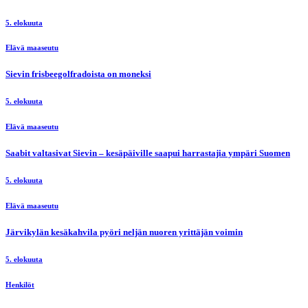
5. elokuuta
Elävä maaseutu
Sievin frisbeegolfradoista on moneksi
5. elokuuta
Elävä maaseutu
Saabit valtasivat Sievin – kesäpäiville saapui harrastajia ympäri Suomen
5. elokuuta
Elävä maaseutu
Järvikylän kesäkahvila pyöri neljän nuoren yrittäjän voimin
5. elokuuta
Henkilöt