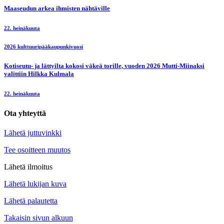
Maaseudun arkea ihmisten nähtäville
22. heinäkuuta
2026 kulttuuripääkaupunkivuosi
Kotiseutu- ja lättyilta kokosi väkeä torille, vuoden 2026 Mutti-Miinaksi
valittiin Hilkka Kulmala
22. heinäkuuta
Ota yhteyttä
Lähetä juttuvinkki
Tee osoitteen muutos
Lähetä ilmoitus
Lähetä lukijan kuva
Lähetä palautetta
Takaisin sivun alkuun