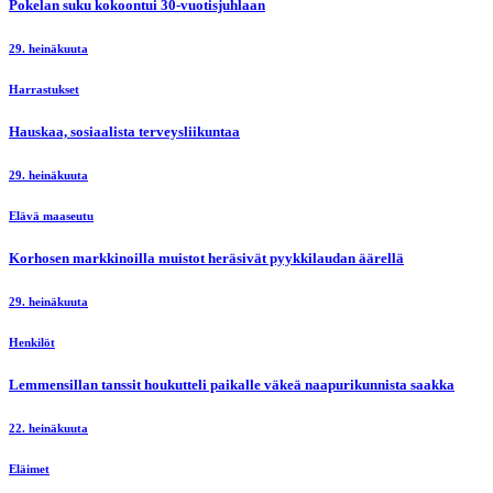
Pokelan suku kokoontui 30-vuotisjuhlaan
29. heinäkuuta
Harrastukset
Hauskaa, sosiaalista terveysliikuntaa
29. heinäkuuta
Elävä maaseutu
Korhosen markkinoilla muistot heräsivät pyykkilaudan äärellä
29. heinäkuuta
Henkilöt
Lemmensillan tanssit houkutteli paikalle väkeä naapurikunnista saakka
22. heinäkuuta
Eläimet