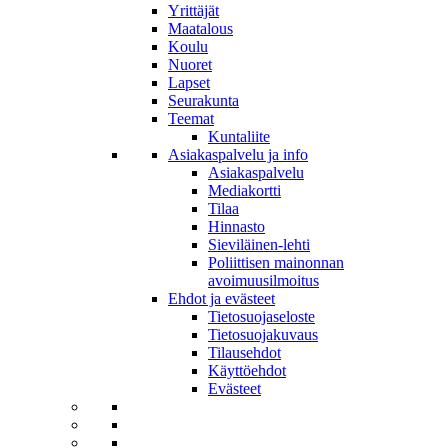
Yrittäjät
Maatalous
Koulu
Nuoret
Lapset
Seurakunta
Teemat
Kuntaliite
Asiakaspalvelu ja info
Asiakaspalvelu
Mediakortti
Tilaa
Hinnasto
Sieviläinen-lehti
Poliittisen mainonnan
avoimuusilmoitus
Ehdot ja evästeet
Tietosuojaseloste
Tietosuojakuvaus
Tilausehdot
Käyttöehdot
Evästeet