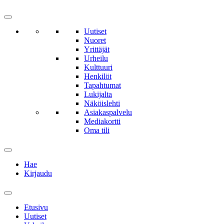
Uutiset
Nuoret
Yrittäjät
Urheilu
Kulttuuri
Henkilöt
Tapahtumat
Lukijalta
Näköislehti
Asiakaspalvelu
Mediakortti
Oma tili
Hae
Kirjaudu
Etusivu
Uutiset