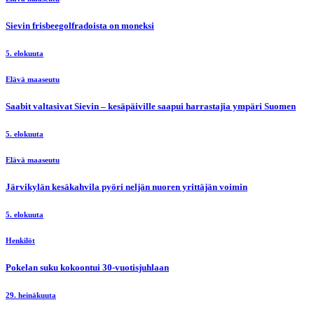
Sievin frisbeegolfradoista on moneksi
5. elokuuta
Elävä maaseutu
Saabit valtasivat Sievin – kesäpäiville saapui harrastajia ympäri Suomen
5. elokuuta
Elävä maaseutu
Järvikylän kesäkahvila pyöri neljän nuoren yrittäjän voimin
5. elokuuta
Henkilöt
Pokelan suku kokoontui 30-vuotisjuhlaan
29. heinäkuuta