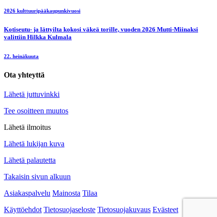
2026 kulttuuripääkaupunkivuosi
Kotiseutu- ja lättyilta kokosi väkeä torille, vuoden 2026 Mutti-Miinaksi
valittiin Hilkka Kulmala
22. heinäkuuta
Ota yhteyttä
Lähetä juttuvinkki
Tee osoitteen muutos
Lähetä ilmoitus
Lähetä lukijan kuva
Lähetä palautetta
Takaisin sivun alkuun
Asiakaspalvelu
Mainosta
Tilaa
Käyttöehdot
Tietosuojaseloste
Tietosuojakuvaus
Evästeet