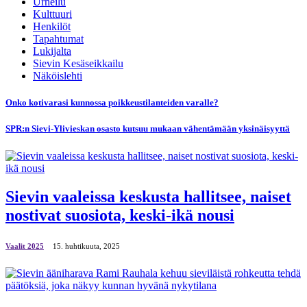
Urheilu
Kulttuuri
Henkilöt
Tapahtumat
Lukijalta
Sievin Kesäseikkailu
Näköislehti
Onko kotivarasi kunnossa poikkeustilanteiden varalle?
SPR:n Sievi-Ylivieskan osasto kutsuu mukaan vähentämään yksinäisyyttä
Sievin vaaleissa keskusta hallitsee, naiset
nostivat suosiota, keski-ikä nousi
Vaalit 2025
15. huhtikuuta, 2025