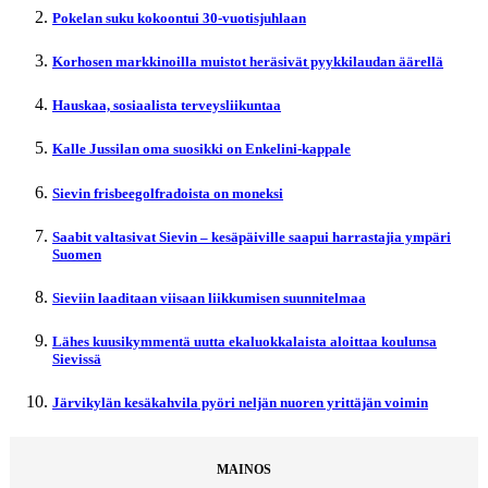
Pokelan suku kokoontui 30-vuotisjuhlaan
Korhosen markkinoilla muistot heräsivät pyykkilaudan äärellä
Hauskaa, sosiaalista terveysliikuntaa
Kalle Jussilan oma suosikki on Enkelini-kappale
Sievin frisbeegolfradoista on moneksi
Saabit valtasivat Sievin – kesäpäiville saapui harrastajia ympäri
Suomen
Sieviin laaditaan viisaan liikkumisen suunnitelmaa
Lähes kuusikymmentä uutta ekaluokkalaista aloittaa koulunsa
Sievissä
Järvikylän kesäkahvila pyöri neljän nuoren yrittäjän voimin
MAINOS