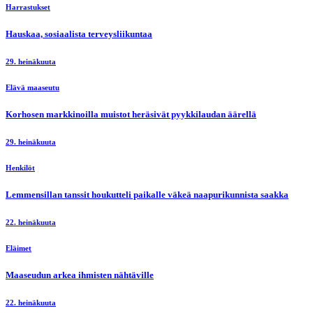
Harrastukset
Hauskaa, sosiaalista terveysliikuntaa
29. heinäkuuta
Elävä maaseutu
Korhosen markkinoilla muistot heräsivät pyykkilaudan äärellä
29. heinäkuuta
Henkilöt
Lemmensillan tanssit houkutteli paikalle väkeä naapurikunnista saakka
22. heinäkuuta
Eläimet
Maaseudun arkea ihmisten nähtäville
22. heinäkuuta