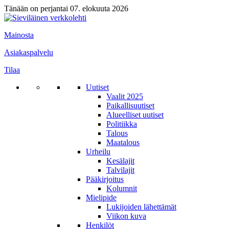
Tänään on perjantai 07. elokuuta 2026
Mainosta
Asiakaspalvelu
Tilaa
Uutiset
Vaalit 2025
Paikallisuutiset
Alueelliset uutiset
Politiikka
Talous
Maatalous
Urheilu
Kesälajit
Talvilajit
Pääkirjoitus
Kolumnit
Mielipide
Lukijoiden lähettämät
Viikon kuva
Henkilöt