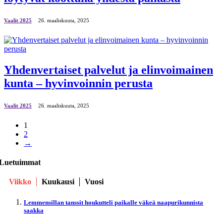
Vaalit 2025
26. maaliskuuta, 2025
Yhdenvertaiset palvelut ja elinvoimainen
kunta – hyvinvoinnin perusta
Vaalit 2025
26. maaliskuuta, 2025
1
2
→
Luetuimmat
Viikko
Kuukausi
Vuosi
Lemmensillan tanssit houkutteli paikalle väkeä naapurikunnista
saakka