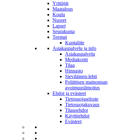
Yrittäjät
Maatalous
Koulu
Nuoret
Lapset
Seurakunta
Teemat
Kuntaliite
Asiakaspalvelu ja info
Asiakaspalvelu
Mediakortti
Tilaa
Hinnasto
Sieviläinen-lehti
Poliittisen mainonnan
avoimuusilmoitus
Ehdot ja evästeet
Tietosuojaseloste
Tietosuojakuvaus
Tilausehdot
Käyttöehdot
Evästeet