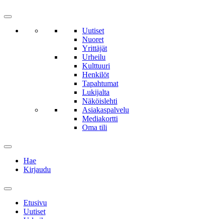
Uutiset
Nuoret
Yrittäjät
Urheilu
Kulttuuri
Henkilöt
Tapahtumat
Lukijalta
Näköislehti
Asiakaspalvelu
Mediakortti
Oma tili
Hae
Kirjaudu
Etusivu
Uutiset