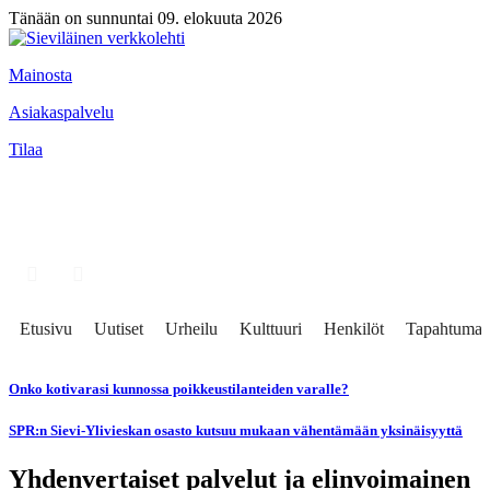
Tänään on sunnuntai 09. elokuuta 2026
Mainosta
Asiakaspalvelu
Tilaa
Etusivu
Uutiset
Urheilu
Kulttuuri
Henkilöt
Tapahtumat
Onko kotivarasi kunnossa poikkeustilanteiden varalle?
SPR:n Sievi-Ylivieskan osasto kutsuu mukaan vähentämään yksinäisyyttä
Yhdenvertaiset palvelut ja elinvoimainen