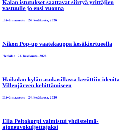
Kalan istutukset saattavat siirtyä yrittäjien
vastuulle jo ensi vuonna
Elävä maaseutu
24. kesäkuuta, 2026
Nikon Pop-up vaatekauppa kesäkiertueella
Henkilöt
24. kesäkuuta, 2026
Haikolan kylän asukasillassa kerättiin ideoita
Villenjärven kehittämiseen
Elävä maaseutu
24. kesäkuuta, 2026
Ella Peltokorpi valmistui yhdistelmä-
ajoneuvokuljettajaksi