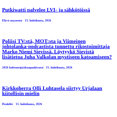
Putkiwatti palvelee LVI- ja sähkötöissä
Elävä maaseutu
15. huhtikuuta, 2026
Poliisi TV:stä, MOT:sta ja Viimeinen
johtolanka-podcastista tunnettu rikostoimittaja
Marko Niemi Sievissä. Löytyykö Sievistä
lisätietoa Juha Valkolan mystiseen katoamiseen?
2026 kulttuuripääkaupunkivuosi
15. huhtikuuta, 2026
Kirkkoherra Olli Luhtasela siirtyy Urjalaan
kiitollisin mielin
Henkilöt
15. huhtikuuta, 2026