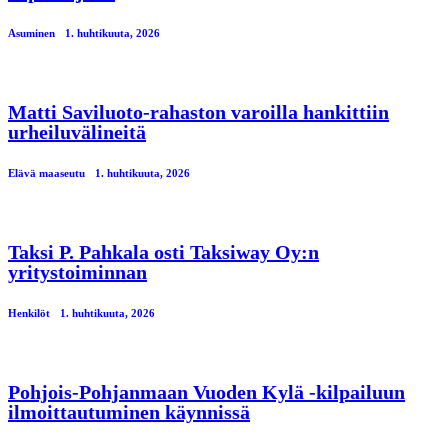
Asuminen
1. huhtikuuta, 2026
Matti Saviluoto-rahaston varoilla hankittiin
urheiluvälineitä
Elävä maaseutu
1. huhtikuuta, 2026
Taksi P. Pahkala osti Taksiway Oy:n
yritystoiminnan
Henkilöt
1. huhtikuuta, 2026
Pohjois-Pohjanmaan Vuoden Kylä -kilpailuun
ilmoittautuminen käynnissä