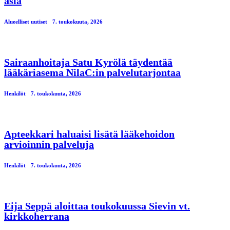
asia
Alueelliset uutiset
7. toukokuuta, 2026
Sairaanhoitaja Satu Kyrölä täydentää
lääkäriasema NilaC:in palvelutarjontaa
Henkilöt
7. toukokuuta, 2026
Apteekkari haluaisi lisätä lääkehoidon
arvioinnin palveluja
Henkilöt
7. toukokuuta, 2026
Eija Seppä aloittaa toukokuussa Sievin vt.
kirkkoherrana