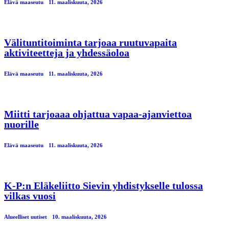
Elävä maaseutu
11. maaliskuuta, 2026
Välituntitoiminta tarjoaa ruutuvapaita
aktiviteetteja ja yhdessäoloa
Elävä maaseutu
11. maaliskuuta, 2026
Miitti tarjoaaa ohjattua vapaa-ajanviettoa
nuorille
Elävä maaseutu
11. maaliskuuta, 2026
K-P:n Eläkeliitto Sievin yhdistykselle tulossa
vilkas vuosi
Alueelliset uutiset
10. maaliskuuta, 2026