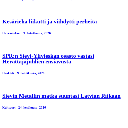
Kesärieha liikutti ja viihdytti perheitä
Harrastukset
9. heinäkuuta, 2026
SPR:n Sievi-Ylivieskan osasto vastasi
Herättäjäjuhlien ensiavusta
Henkilöt
9. heinäkuuta, 2026
Sievin Metallin matka suuntasi Latvian Riikaan
Kulttuuri
24. kesäkuuta, 2026