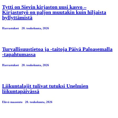
Tytti on Sievin kirjaston uusi kasvo –
Kirjastotyö on paljon muutakin kuin hiljaista
hyllyttämistä
Harrastukset
20. toukokuuta, 2026
Turvallisuustietoa ja -taitoja Päivä Paloasemalla
-tapahtumassa
Harrastukset
20. toukokuuta, 2026
Liikuntalajit tulivat tutuksi Unelmien
liikuntapäivässä
Elävä maaseutu
20. toukokuuta, 2026