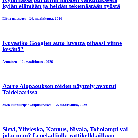
kylän elämään ja heidän tekemästään työstä
Elävä maaseutu
24. maaliskuuta, 2026
Kuvasiko Googlen auto luvatta pihaasi viime
kesänä?
Asuminen
12. maaliskuuta, 2026
Aarre Alopaeuksen töiden näyttely avautui
Taidelaarissa
2026 kulttuuripääkaupunkivuosi
12. maaliskuuta, 2026
Sievi, Ylivieska, Kannus, Nivala, Toholampi vai
joku muu? Louekalliolla rattikelkkaillaan