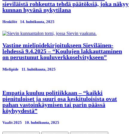
sieviläistä rohkeutta tehdä päätöksiä, joka näkyy
kunnan hyvänä nykytilana
Henkilöt
14. huhtikuuta, 2025
Vastine mielipidekirjoitukseen Sieviläinen-
lehdessä 9.4.2025 – “Koulujen lakkauttaminen
on perustunut kouluverkkoselvitykseen”
Mielipide
11. huhtikuuta, 2025
Empatia kuuluu politiikkaan – “kaikki
pienituloiset ja suuri osa keskituloisista ovat
pahan vastoinkäymisen tai parin päässä
köyhyydestä”
Vaalit 2025
10. huhtikuuta, 2025