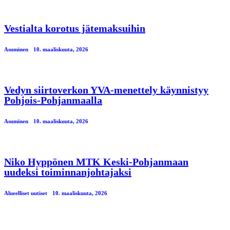
Vestialta korotus jätemaksuihin
Asuminen
10. maaliskuuta, 2026
Vedyn siirtoverkon YVA-menettely käynnistyy
Pohjois-Pohjanmaalla
Asuminen
10. maaliskuuta, 2026
Niko Hyppönen MTK Keski-Pohjanmaan
uudeksi toiminnanjohtajaksi
Alueelliset uutiset
10. maaliskuuta, 2026