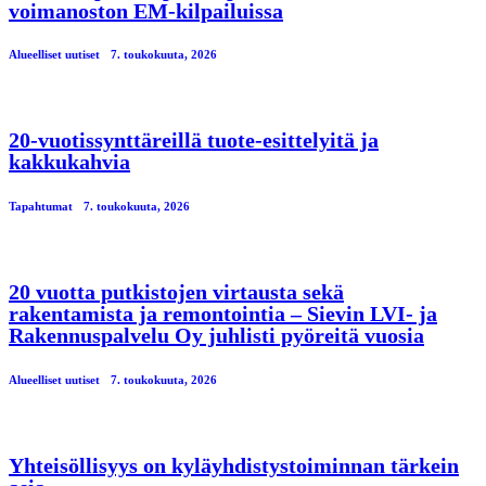
voimanoston EM-kilpailuissa
Alueelliset uutiset
7. toukokuuta, 2026
20-vuotissynttäreillä tuote-esittelyitä ja
kakkukahvia
Tapahtumat
7. toukokuuta, 2026
20 vuotta putkistojen virtausta sekä
rakentamista ja remontointia – Sievin LVI- ja
Rakennuspalvelu Oy juhlisti pyöreitä vuosia
Alueelliset uutiset
7. toukokuuta, 2026
Yhteisöllisyys on kyläyhdistystoiminnan tärkein