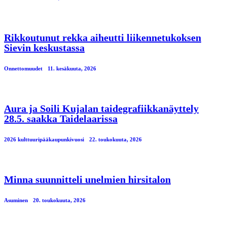
Rikkoutunut rekka aiheutti liikennetukoksen
Sievin keskustassa
Onnettomuudet
11. kesäkuuta, 2026
Aura ja Soili Kujalan taidegrafiikkanäyttely
28.5. saakka Taidelaarissa
2026 kulttuuripääkaupunkivuosi
22. toukokuuta, 2026
Minna suunnitteli unelmien hirsitalon
Asuminen
20. toukokuuta, 2026