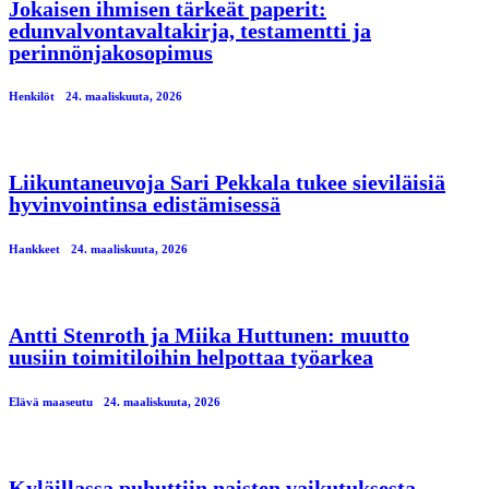
Jokaisen ihmisen tärkeät paperit:
edunvalvontavaltakirja, testamentti ja
perinnönjakosopimus
Henkilöt
24. maaliskuuta, 2026
Liikuntaneuvoja Sari Pekkala tukee sieviläisiä
hyvinvointinsa edistämisessä
Hankkeet
24. maaliskuuta, 2026
Antti Stenroth ja Miika Huttunen: muutto
uusiin toimitiloihin helpottaa työarkea
Elävä maaseutu
24. maaliskuuta, 2026
Kyläillassa puhuttiin naisten vaikutuksesta