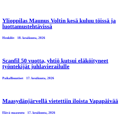
Ylioppilas Maunus Voltin kesä kuluu töissä ja
luottamustehtävissä
Henkilöt
18. kesäkuuta, 2026
Scanfil 50 vuotta, yhtiö kutsui eläköityneet
työntekijät juhlavierailulle
Paikallisuutiset
17. kesäkuuta, 2026
Maasydänjärvellä vietettiin iloista Vapapäivää
Elävä maaseutu
17. kesäkuuta, 2026