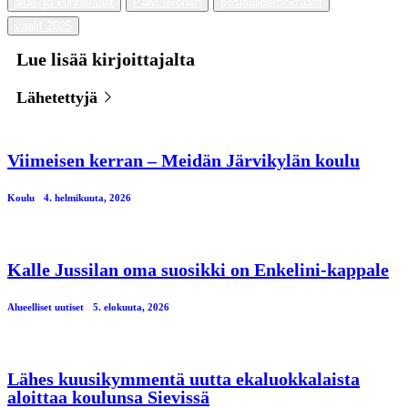
alue- ja kuntavaalit
Päivi Iivonen
sosiaalidemokraatit
vaalit 2025
Lue lisää kirjoittajalta
Lähetettyjä
Viimeisen kerran – Meidän Järvikylän koulu
Koulu
4. helmikuuta, 2026
Kalle Jussilan oma suosikki on Enkelini-kappale
Alueelliset uutiset
5. elokuuta, 2026
Lähes kuusikymmentä uutta ekaluokkalaista
aloittaa koulunsa Sievissä