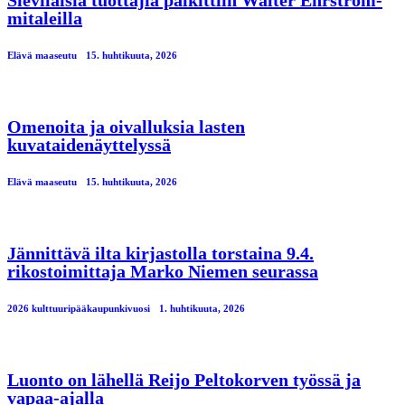
Sieviläisiä tuottajia palkittiin Walter Ehrström-
mitaleilla
Elävä maaseutu
15. huhtikuuta, 2026
Omenoita ja oivalluksia lasten
kuvataidenäyttelyssä
Elävä maaseutu
15. huhtikuuta, 2026
Jännittävä ilta kirjastolla torstaina 9.4.
rikostoimittaja Marko Niemen seurassa
2026 kulttuuripääkaupunkivuosi
1. huhtikuuta, 2026
Luonto on lähellä Reijo Peltokorven työssä ja
vapaa-ajalla