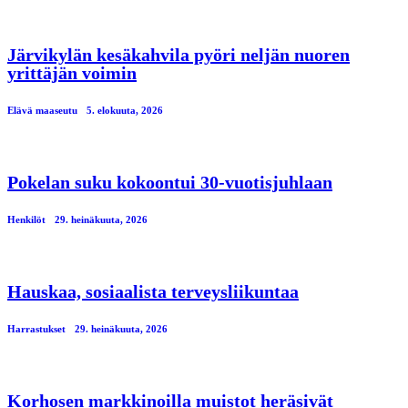
Järvikylän kesäkahvila pyöri neljän nuoren
yrittäjän voimin
Elävä maaseutu
5. elokuuta, 2026
Pokelan suku kokoontui 30-vuotisjuhlaan
Henkilöt
29. heinäkuuta, 2026
Hauskaa, sosiaalista terveysliikuntaa
Harrastukset
29. heinäkuuta, 2026
Korhosen markkinoilla muistot heräsivät