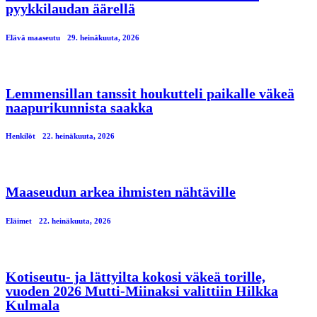
pyykkilaudan äärellä
Elävä maaseutu
29. heinäkuuta, 2026
Lemmensillan tanssit houkutteli paikalle väkeä
naapurikunnista saakka
Henkilöt
22. heinäkuuta, 2026
Maaseudun arkea ihmisten nähtäville
Eläimet
22. heinäkuuta, 2026
Kotiseutu- ja lättyilta kokosi väkeä torille,
vuoden 2026 Mutti-Miinaksi valittiin Hilkka
Kulmala