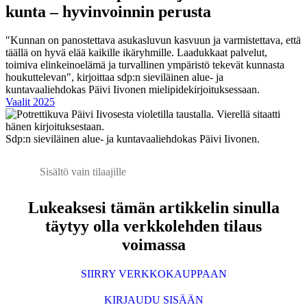
kunta – hyvinvoinnin perusta
"Kunnan on panostettava asukasluvun kasvuun ja varmistettava, että
täällä on hyvä elää kaikille ikäryhmille. Laadukkaat palvelut,
toimiva elinkeinoelämä ja turvallinen ympäristö tekevät kunnasta
houkuttelevan", kirjoittaa sdp:n sieviläinen alue- ja
kuntavaaliehdokas Päivi Iivonen mielipidekirjoituksessaan.
Vaalit 2025
Sdp:n sieviläinen alue- ja kuntavaaliehdokas Päivi Iivonen.
Sisältö vain tilaajille
Lukeaksesi tämän artikkelin sinulla
täytyy olla verkkolehden tilaus
voimassa
SIIRRY VERKKOKAUPPAAN
KIRJAUDU SISÄÄN