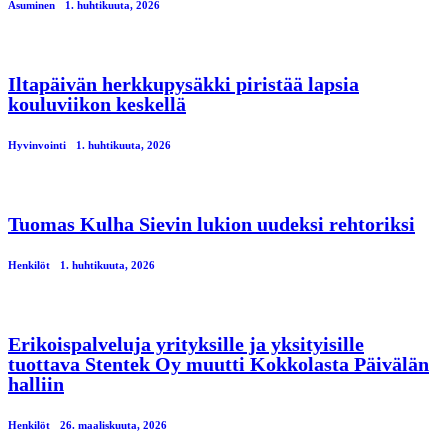
Asuminen
1. huhtikuuta, 2026
Iltapäivän herkkupysäkki piristää lapsia
kouluviikon keskellä
Hyvinvointi
1. huhtikuuta, 2026
Tuomas Kulha Sievin lukion uudeksi rehtoriksi
Henkilöt
1. huhtikuuta, 2026
Erikoispalveluja yrityksille ja yksityisille
tuottava Stentek Oy muutti Kokkolasta Päivälän
halliin
Henkilöt
26. maaliskuuta, 2026