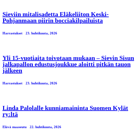
Sieviin mitalisadetta Eläkeliiton Keski-
Pohjanmaan piirin bocciakilpailuista
Harrastukset
23. huhtikuuta, 2026
Yli 15-vuotiaita toivotaan mukaan – Sievin Sisun
jalkapallon edustusjoukkue aloitti pitkän tauon
jälkeen
Harrastukset
23. huhtikuuta, 2026
Linda Palolalle kunniamaininta Suomen Kylät
ry:ltä
Elävä maaseutu
22. huhtikuuta, 2026