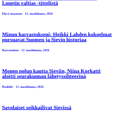
Louetin valtias -tittelistä
Elävä maaseutu
12. maaliskuuta, 2026
Minun harrastukseni: Heikki Lahden kokoelmat
pursuavat Suomen ja Sievin historiaa
Harrastukset
12. maaliskuuta, 2026
Monen polun kautta Sieviin, Niina Korkatti
aloitti seurakunnan lähetyssihteerinä
Henkilöt
12. maaliskuuta, 2026
Savolaiset seikkailivat Sievissä