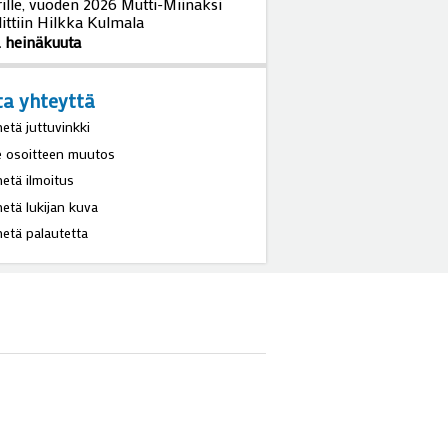
rille, vuoden 2026 Mutti-Miinaksi
littiin Hilkka Kulmala
. heinäkuuta
ta yhteyttä
hetä juttuvinkki
e osoitteen muutos
hetä ilmoitus
hetä lukijan kuva
hetä palautetta