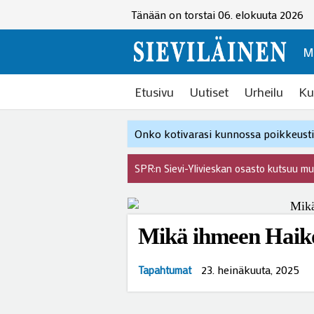
Tänään on torstai 06. elokuuta 2026
M
Etusivu
Uutiset
Urheilu
Ku
Onko kotivarasi kunnossa poikkeustil
SPR:n Sievi-Ylivieskan osasto kutsuu m
Mikä ihmeen Haik
23. heinäkuuta, 2025
Tapahtumat