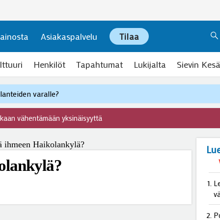
ainosta
Asiakaspalvelu
Tilaa
lttuuri
Henkilöt
Tapahtumat
Lukijalta
Sievin Kesä
anteiden varalle?
ukaan vähentämään yksinäisyyttä
Lu
olankylä?
L
v
P