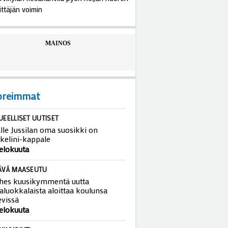
ittäjän voimin
MAINOS
oreimmat
UEELLISET UUTISET
lle Jussilan oma suosikki on
kelini-kappale
 elokuuta
ÄVÄ MAASEUTU
hes kuusikymmentä uutta
aluokkalaista aloittaa koulunsa
evissä
 elokuuta