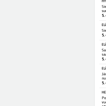
HY
Si
su
5.
EL
Si
5.
EL
Sa
sa
5.
EL
Jä
nu
5.
HE
Po
vu