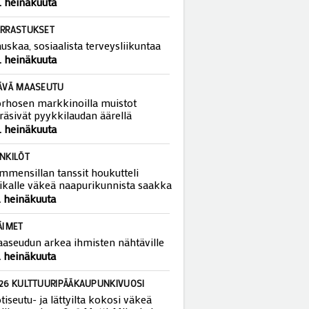
. heinäkuuta
RRASTUKSET
uskaa, sosiaalista terveysliikuntaa
. heinäkuuta
ÄVÄ MAASEUTU
rhosen markkinoilla muistot
räsivät pyykkilaudan äärellä
. heinäkuuta
NKILÖT
mmensillan tanssit houkutteli
ikalle väkeä naapurikunnista saakka
. heinäkuuta
ÄIMET
aseudun arkea ihmisten nähtäville
. heinäkuuta
26 KULTTUURIPÄÄKAUPUNKIVUOSI
tiseutu- ja lättyilta kokosi väkeä