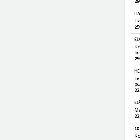
29
HA
Ha
29
EL
Ko
he
29
HE
Le
pa
22
EL
Ma
22
20
Ko