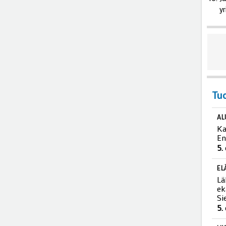
yr
Tu
AL
Ka
En
5.
EL
Lä
ek
Si
5.