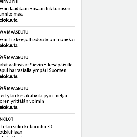
VINVOINTI
eviin laaditaan viisaan liikkumisen
unnitelmaa
 elokuuta
ÄVÄ MAASEUTU
evin frisbeegolfradoista on moneksi
 elokuuta
ÄVÄ MAASEUTU
abit valtasivat Sievin – kesäpäiville
apui harrastajia ympäri Suomen
 elokuuta
ÄVÄ MAASEUTU
rvikylän kesäkahvila pyöri neljän
oren yrittäjän voimin
 elokuuta
NKILÖT
kelan suku kokoontui 30-
otisjuhlaan