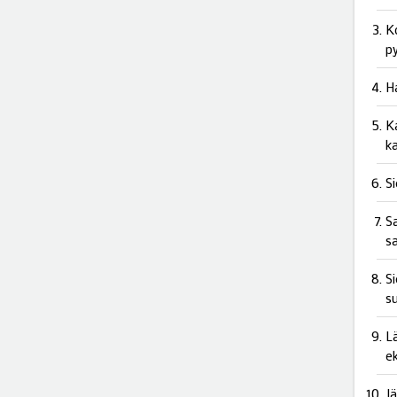
K
p
H
Ka
k
S
Sa
s
Si
s
L
e
J