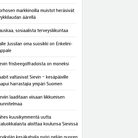
orhosen markkinoilla muistot heräsivät
yykkilaudan äärellä
auskaa, sosiaalista terveysliikuntaa
lle Jussilan oma suosikki on Enkelini-
appale
ievin frisbeegolfradoista on moneksi
abit valtasivat Sievin – kesäpäiville
aapui harrastajia ympäri Suomen
eviin laaditaan viisaan liikkumisen
uunnitelmaa
ähes kuusikymmentä uutta
kaluokkalaista aloittaa koulunsa Sievissä
ärvikylän kesäkahvila pyöri neljän nuoren