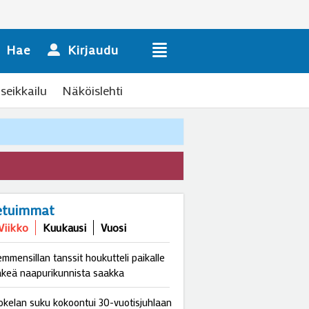
Hae
Kirjaudu
seikkailu
Näköislehti
etuimmat
Viikko
Kuukausi
Vuosi
emmensillan tanssit houkutteli paikalle
äkeä naapurikunnista saakka
okelan suku kokoontui 30-vuotisjuhlaan