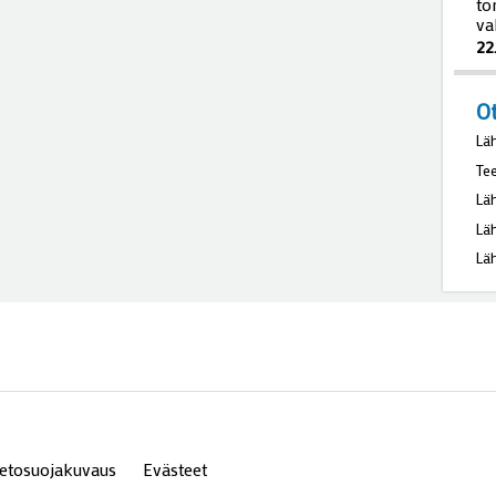
to
va
22
O
Lä
Te
Lä
Lä
Lä
ietosuojakuvaus
Evästeet