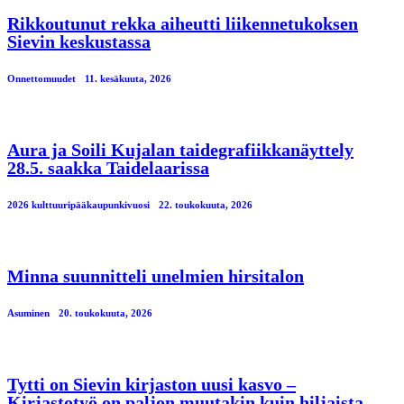
Rikkoutunut rekka aiheutti liikennetukoksen
Sievin keskustassa
Onnettomuudet
11. kesäkuuta, 2026
Aura ja Soili Kujalan taidegrafiikkanäyttely
28.5. saakka Taidelaarissa
2026 kulttuuripääkaupunkivuosi
22. toukokuuta, 2026
Minna suunnitteli unelmien hirsitalon
Asuminen
20. toukokuuta, 2026
Tytti on Sievin kirjaston uusi kasvo –
Kirjastotyö on paljon muutakin kuin hiljaista