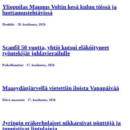
Ylioppilas Maunus Voltin kesä kuluu töissä ja
luottamustehtävissä
Henkilöt
18. kesäkuuta, 2026
Scanfil 50 vuotta, yhtiö kutsui eläköityneet
työntekijät juhlavierailulle
Paikallisuutiset
17. kesäkuuta, 2026
Maasydänjärvellä vietettiin iloista Vapapäivää
Elävä maaseutu
17. kesäkuuta, 2026
Jyringin eräkerholaiset nikkaroivat pönttöjä ja
tunnistivat lintulajeja