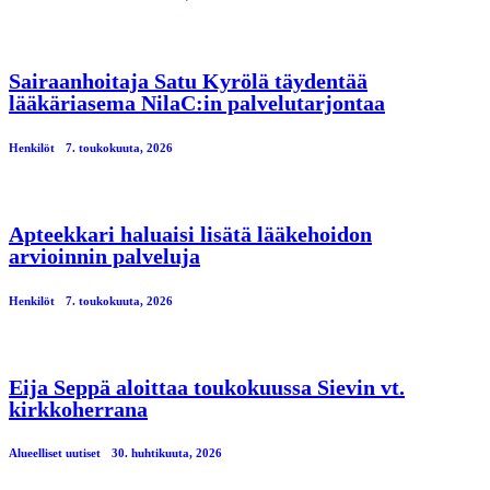
Sairaanhoitaja Satu Kyrölä täydentää
lääkäriasema NilaC:in palvelutarjontaa
Henkilöt
7. toukokuuta, 2026
Apteekkari haluaisi lisätä lääkehoidon
arvioinnin palveluja
Henkilöt
7. toukokuuta, 2026
Eija Seppä aloittaa toukokuussa Sievin vt.
kirkkoherrana
Alueelliset uutiset
30. huhtikuuta, 2026