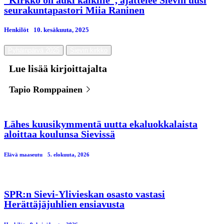
“Kirkko on auki kaikille”, ajattelee Sievin uusi
seurakuntapastori Miia Raninen
Henkilöt
10. kesäkuuta, 2025
Pyhäinpäivä 2025
Sievin kirkko
Lue lisää kirjoittajalta
Tapio Romppainen
Lähes kuusikymmentä uutta ekaluokkalaista
aloittaa koulunsa Sievissä
Elävä maaseutu
5. elokuuta, 2026
SPR:n Sievi-Ylivieskan osasto vastasi
Herättäjäjuhlien ensiavusta