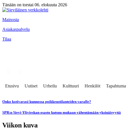
Tänään on torstai 06. elokuuta 2026
Mainosta
Asiakaspalvelu
Tilaa
Etusivu
Uutiset
Urheilu
Kulttuuri
Henkilöt
Tapahtumat
Onko kotivarasi kunnossa poikkeustilanteiden varalle?
SPR:n Sievi-Ylivieskan osasto kutsuu mukaan vähentämään yksinäisyyttä
Viikon kuva