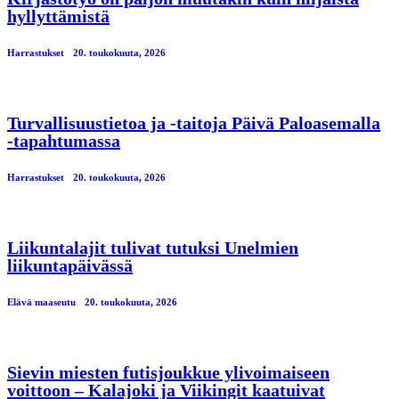
hyllyttämistä
Harrastukset
20. toukokuuta, 2026
Turvallisuustietoa ja -taitoja Päivä Paloasemalla
-tapahtumassa
Harrastukset
20. toukokuuta, 2026
Liikuntalajit tulivat tutuksi Unelmien
liikuntapäivässä
Elävä maaseutu
20. toukokuuta, 2026
Sievin miesten futisjoukkue ylivoimaiseen
voittoon – Kalajoki ja Viikingit kaatuivat