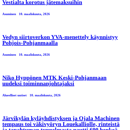
Vestialta korotus jätemaksuihin
Asuminen
10. maaliskuuta, 2026
Vedyn siirtoverkon YVA-menettely käynnistyy
Pohjois-Pohjanmaalla
Asuminen
10. maaliskuuta, 2026
Niko Hyppönen MTK Keski-Pohjanmaan
uudeksi toiminnanjohtajaksi
Alueelliset uutiset
10. maaliskuuta, 2026
Järvikylän kyläyhdistyksen ja Ojala Machinen
tempaus toi väkivyöryn Louekalliolle, rinteistä
ja tapahtuman tunnelmasta nautti 600 henkeä