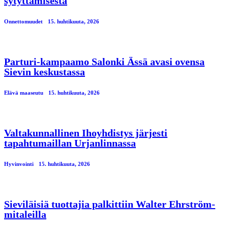
sytyttämisestä
Onnettomuudet
15. huhtikuuta, 2026
Parturi-kampaamo Salonki Ässä avasi ovensa
Sievin keskustassa
Elävä maaseutu
15. huhtikuuta, 2026
Valtakunnallinen Ihoyhdistys järjesti
tapahtumaillan Urjanlinnassa
Hyvinvointi
15. huhtikuuta, 2026
Sieviläisiä tuottajia palkittiin Walter Ehrström-
mitaleilla