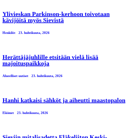
Ylivieskan Parkinson-kerhoon toivotaan
kävijöitä myös Sievistä
Henkilöt
23. huhtikuuta, 2026
Herättäjäjuhlille etsitään vielä lisää
majoituspaikkoja
Alueelliset uutiset
23. huhtikuuta, 2026
Hanhi katkaisi sähköt ja aiheutti maastopalon
Eläimet
23. huhtikuuta, 2026
Sieviin mitalisadetta Eläkeliiton Keski-