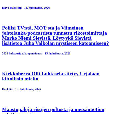
Elävä maaseutu
15. huhtikuuta, 2026
Poliisi TV:stä, MOT:sta ja Viimeinen
johtolanka-podcastista tunnettu rikostoimittaja
Marko Niemi Sievissä. Löytyykö Sievistä
lisätietoa Juha Valkolan mystiseen katoamiseen?
2026 kulttuuripääkaupunkivuosi
15. huhtikuuta, 2026
Kirkkoherra Olli Luhtasela siirtyy Urjalaan
kiitollisin mielin
Henkilöt
15. huhtikuuta, 2026
Maastopaloja risujen poltosta ja metsänuotion