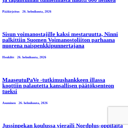
Pääkirjoitus
26. helmikuuta, 2026
Sisun voimanostajille kaksi mestaruutta, Ninni
palkittiin Suomen Voimanostoliiton parhaana
nuorena naispenkkipunnertajana
Henkilöt
26. helmikuuta, 2026
MaaseutuPaVe -tutkimushankkeen illassa
koottiin palautetta kansallisen päätöksenteon
tueksi
Asuminen
26. helmikuuta, 2026
Jussinpekan koulussa vieraili Nordplus-oppilaita