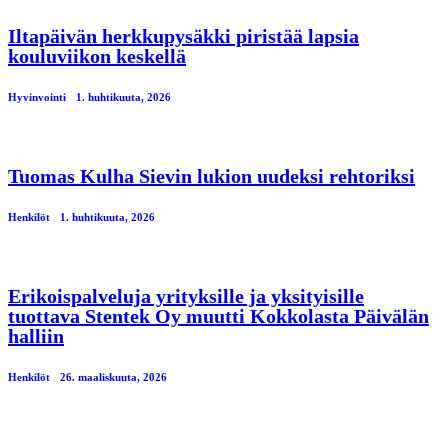
Iltapäivän herkkupysäkki piristää lapsia
kouluviikon keskellä
Hyvinvointi
1. huhtikuuta, 2026
Tuomas Kulha Sievin lukion uudeksi rehtoriksi
Henkilöt
1. huhtikuuta, 2026
Erikoispalveluja yrityksille ja yksityisille
tuottava Stentek Oy muutti Kokkolasta Päivälän
halliin
Henkilöt
26. maaliskuuta, 2026