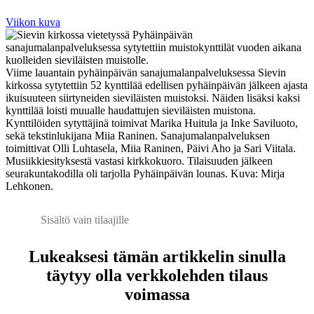
Viikon kuva
Viime lauantain pyhäinpäivän sanajumalanpalveluksessa Sievin
kirkossa sytytettiin 52 kynttilää edellisen pyhäinpäivän jälkeen ajasta
ikuisuuteen siirtyneiden sieviläisten muistoksi. Näiden lisäksi kaksi
kynttilää loisti muualle haudattujen sieviläisten muistona.
Kynttilöiden sytyttäjinä toimivat Marika Huitula ja Inke Saviluoto,
sekä tekstinlukijana Miia Raninen. Sanajumalanpalveluksen
toimittivat Olli Luhtasela, Miia Raninen, Päivi Aho ja Sari Viitala.
Musiikkiesityksestä vastasi kirkkokuoro. Tilaisuuden jälkeen
seurakuntakodilla oli tarjolla Pyhäinpäivän lounas. Kuva: Mirja
Lehkonen.
Sisältö vain tilaajille
Lukeaksesi tämän artikkelin sinulla
täytyy olla verkkolehden tilaus
voimassa