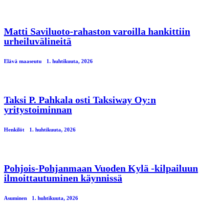
Matti Saviluoto-rahaston varoilla hankittiin
urheiluvälineitä
Elävä maaseutu
1. huhtikuuta, 2026
Taksi P. Pahkala osti Taksiway Oy:n
yritystoiminnan
Henkilöt
1. huhtikuuta, 2026
Pohjois-Pohjanmaan Vuoden Kylä -kilpailuun
ilmoittautuminen käynnissä
Asuminen
1. huhtikuuta, 2026