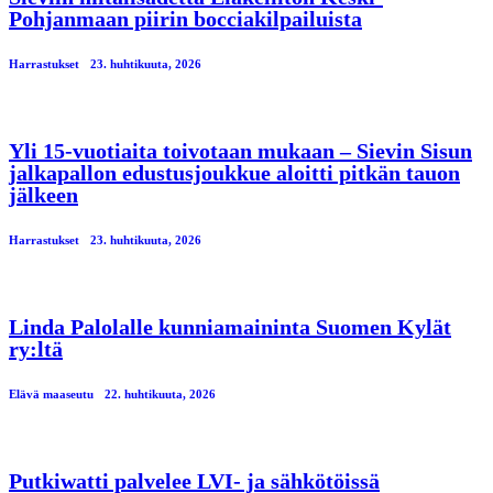
Pohjanmaan piirin bocciakilpailuista
Harrastukset
23. huhtikuuta, 2026
Yli 15-vuotiaita toivotaan mukaan – Sievin Sisun
jalkapallon edustusjoukkue aloitti pitkän tauon
jälkeen
Harrastukset
23. huhtikuuta, 2026
Linda Palolalle kunniamaininta Suomen Kylät
ry:ltä
Elävä maaseutu
22. huhtikuuta, 2026
Putkiwatti palvelee LVI- ja sähkötöissä