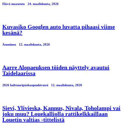
Elävä maaseutu
24. maaliskuuta, 2026
Kuvasiko Googlen auto luvatta pihaasi viime
kesänä?
Asuminen
12. maaliskuuta, 2026
Aarre Alopaeuksen töiden näyttely avautui
Taidelaarissa
2026 kulttuuripääkaupunkivuosi
12. maaliskuuta, 2026
Sievi, Ylivieska, Kannus, Nivala, Toholampi vai
joku muu? Louekalliolla rattikelkkaillaan
Louetin valtias -tittelistä