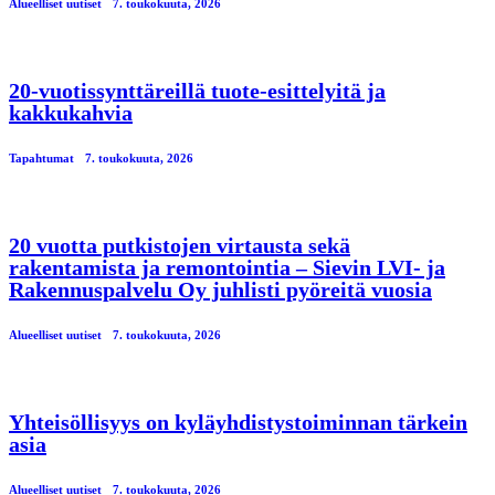
Alueelliset uutiset
7. toukokuuta, 2026
20-vuotissynttäreillä tuote-esittelyitä ja
kakkukahvia
Tapahtumat
7. toukokuuta, 2026
20 vuotta putkistojen virtausta sekä
rakentamista ja remontointia – Sievin LVI- ja
Rakennuspalvelu Oy juhlisti pyöreitä vuosia
Alueelliset uutiset
7. toukokuuta, 2026
Yhteisöllisyys on kyläyhdistystoiminnan tärkein
asia
Alueelliset uutiset
7. toukokuuta, 2026