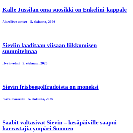
Kalle Jussilan oma suosikki on Enkelini-kappale
Alueelliset uutiset
5. elokuuta, 2026
Sieviin laaditaan viisaan liikkumisen
suunnitelmaa
Hyvinvointi
5. elokuuta, 2026
Sievin frisbeegolfradoista on moneksi
Elävä maaseutu
5. elokuuta, 2026
Saabit valtasivat Sievin – kesäpäiville saapui
harrastajia ympäri Suomen