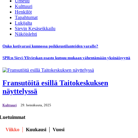
Urheilu
Kulttuuri
Henkilöt
Tapahtumat
Lukijalta
Sievin Kesäseikkailu
Näköislehti
Onko kotivarasi kunnossa poikkeustilanteiden varalle?
SPR:n Sievi-Ylivieskan osasto kutsuu mukaan vähentämään yksinäisyyttä
Fransutöitä esillä Taitokeskuksen
näyttelyssä
Kulttuuri
29. heinäkuuta, 2025
Luetuimmat
Viikko
Kuukausi
Vuosi