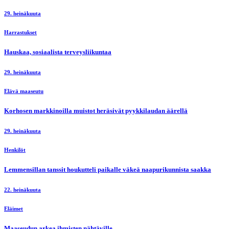
29. heinäkuuta
Harrastukset
Hauskaa, sosiaalista terveysliikuntaa
29. heinäkuuta
Elävä maaseutu
Korhosen markkinoilla muistot heräsivät pyykkilaudan äärellä
29. heinäkuuta
Henkilöt
Lemmensillan tanssit houkutteli paikalle väkeä naapurikunnista saakka
22. heinäkuuta
Eläimet
Maaseudun arkea ihmisten nähtäville