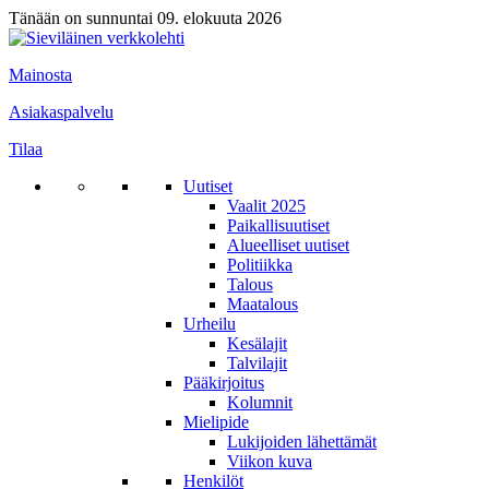
Tänään on sunnuntai 09. elokuuta 2026
Mainosta
Asiakaspalvelu
Tilaa
Uutiset
Vaalit 2025
Paikallisuutiset
Alueelliset uutiset
Politiikka
Talous
Maatalous
Urheilu
Kesälajit
Talvilajit
Pääkirjoitus
Kolumnit
Mielipide
Lukijoiden lähettämät
Viikon kuva
Henkilöt