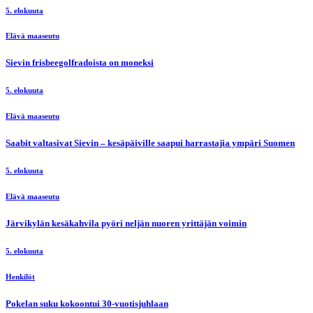
5. elokuuta
Elävä maaseutu
Sievin frisbeegolfradoista on moneksi
5. elokuuta
Elävä maaseutu
Saabit valtasivat Sievin – kesäpäiville saapui harrastajia ympäri Suomen
5. elokuuta
Elävä maaseutu
Järvikylän kesäkahvila pyöri neljän nuoren yrittäjän voimin
5. elokuuta
Henkilöt
Pokelan suku kokoontui 30-vuotisjuhlaan