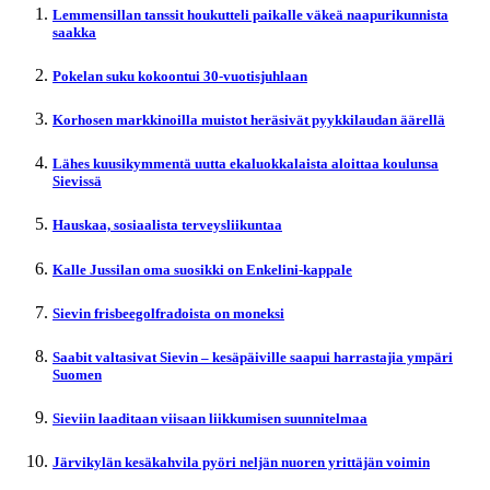
Lemmensillan tanssit houkutteli paikalle väkeä naapurikunnista
saakka
Pokelan suku kokoontui 30-vuotisjuhlaan
Korhosen markkinoilla muistot heräsivät pyykkilaudan äärellä
Lähes kuusikymmentä uutta ekaluokkalaista aloittaa koulunsa
Sievissä
Hauskaa, sosiaalista terveysliikuntaa
Kalle Jussilan oma suosikki on Enkelini-kappale
Sievin frisbeegolfradoista on moneksi
Saabit valtasivat Sievin – kesäpäiville saapui harrastajia ympäri
Suomen
Sieviin laaditaan viisaan liikkumisen suunnitelmaa
Järvikylän kesäkahvila pyöri neljän nuoren yrittäjän voimin