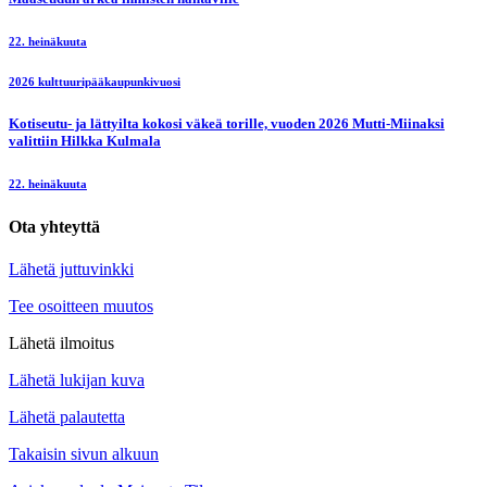
22. heinäkuuta
2026 kulttuuripääkaupunkivuosi
Kotiseutu- ja lättyilta kokosi väkeä torille, vuoden 2026 Mutti-Miinaksi
valittiin Hilkka Kulmala
22. heinäkuuta
Ota yhteyttä
Lähetä juttuvinkki
Tee osoitteen muutos
Lähetä ilmoitus
Lähetä lukijan kuva
Lähetä palautetta
Takaisin sivun alkuun