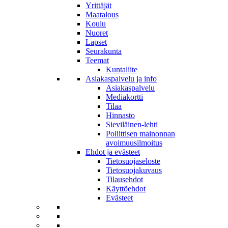
Yrittäjät
Maatalous
Koulu
Nuoret
Lapset
Seurakunta
Teemat
Kuntaliite
Asiakaspalvelu ja info
Asiakaspalvelu
Mediakortti
Tilaa
Hinnasto
Sieviläinen-lehti
Poliittisen mainonnan
avoimuusilmoitus
Ehdot ja evästeet
Tietosuojaseloste
Tietosuojakuvaus
Tilausehdot
Käyttöehdot
Evästeet