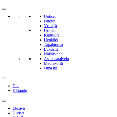
Uutiset
Nuoret
Yrittäjät
Urheilu
Kulttuuri
Henkilöt
Tapahtumat
Lukijalta
Näköislehti
Asiakaspalvelu
Mediakortti
Oma tili
Hae
Kirjaudu
Etusivu
Uutiset