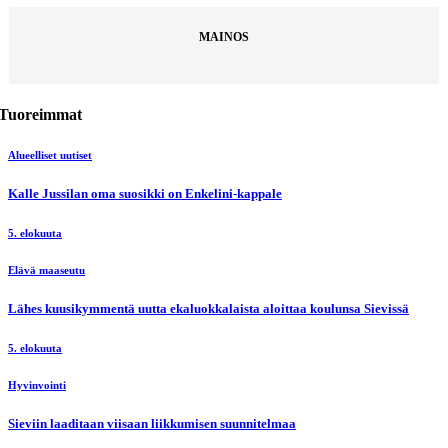
MAINOS
Tuoreimmat
Alueelliset uutiset
Kalle Jussilan oma suosikki on Enkelini-kappale
5. elokuuta
Elävä maaseutu
Lähes kuusikymmentä uutta ekaluokkalaista aloittaa koulunsa Sievissä
5. elokuuta
Hyvinvointi
Sieviin laaditaan viisaan liikkumisen suunnitelmaa