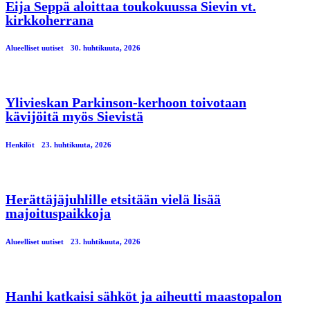
Eija Seppä aloittaa toukokuussa Sievin vt.
kirkkoherrana
Alueelliset uutiset
30. huhtikuuta, 2026
Ylivieskan Parkinson-kerhoon toivotaan
kävijöitä myös Sievistä
Henkilöt
23. huhtikuuta, 2026
Herättäjäjuhlille etsitään vielä lisää
majoituspaikkoja
Alueelliset uutiset
23. huhtikuuta, 2026
Hanhi katkaisi sähköt ja aiheutti maastopalon