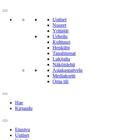
Uutiset
Nuoret
Yrittäjät
Urheilu
Kulttuuri
Henkilöt
Tapahtumat
Lukijalta
Näköislehti
Asiakaspalvelu
Mediakortti
Oma tili
Hae
Kirjaudu
Etusivu
Uutiset