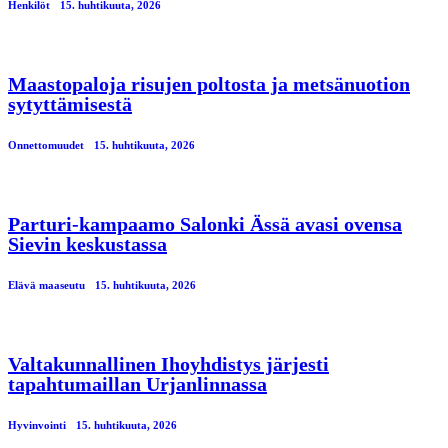
Henkilöt
15. huhtikuuta, 2026
Maastopaloja risujen poltosta ja metsänuotion
sytyttämisestä
Onnettomuudet
15. huhtikuuta, 2026
Parturi-kampaamo Salonki Ässä avasi ovensa
Sievin keskustassa
Elävä maaseutu
15. huhtikuuta, 2026
Valtakunnallinen Ihoyhdistys järjesti
tapahtumaillan Urjanlinnassa
Hyvinvointi
15. huhtikuuta, 2026