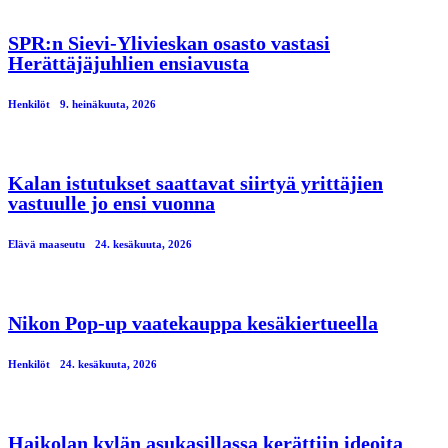
SPR:n Sievi-Ylivieskan osasto vastasi
Herättäjäjuhlien ensiavusta
Henkilöt
9. heinäkuuta, 2026
Kalan istutukset saattavat siirtyä yrittäjien
vastuulle jo ensi vuonna
Elävä maaseutu
24. kesäkuuta, 2026
Nikon Pop-up vaatekauppa kesäkiertueella
Henkilöt
24. kesäkuuta, 2026
Haikolan kylän asukasillassa kerättiin ideoita