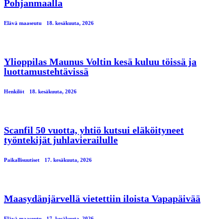
Pohjanmaalla
Elävä maaseutu
18. kesäkuuta, 2026
Ylioppilas Maunus Voltin kesä kuluu töissä ja
luottamustehtävissä
Henkilöt
18. kesäkuuta, 2026
Scanfil 50 vuotta, yhtiö kutsui eläköityneet
työntekijät juhlavierailulle
Paikallisuutiset
17. kesäkuuta, 2026
Maasydänjärvellä vietettiin iloista Vapapäivää
Elävä maaseutu
17. kesäkuuta, 2026