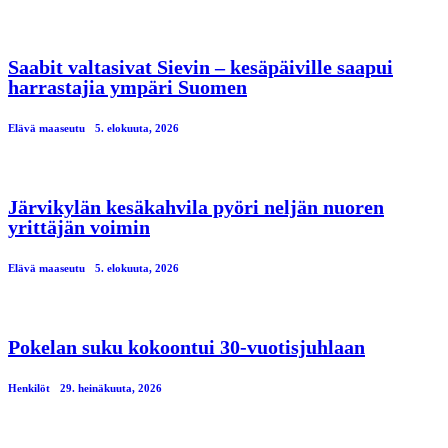
Saabit valtasivat Sievin – kesäpäiville saapui
harrastajia ympäri Suomen
Elävä maaseutu
5. elokuuta, 2026
Järvikylän kesäkahvila pyöri neljän nuoren
yrittäjän voimin
Elävä maaseutu
5. elokuuta, 2026
Pokelan suku kokoontui 30-vuotisjuhlaan
Henkilöt
29. heinäkuuta, 2026