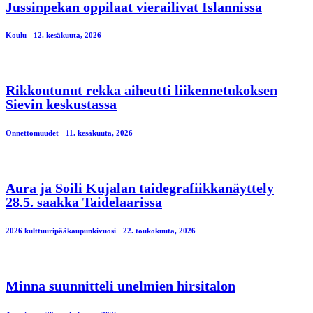
Jussinpekan oppilaat vierailivat Islannissa
Koulu
12. kesäkuuta, 2026
Rikkoutunut rekka aiheutti liikennetukoksen
Sievin keskustassa
Onnettomuudet
11. kesäkuuta, 2026
Aura ja Soili Kujalan taidegrafiikkanäyttely
28.5. saakka Taidelaarissa
2026 kulttuuripääkaupunkivuosi
22. toukokuuta, 2026
Minna suunnitteli unelmien hirsitalon