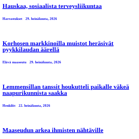
Hauskaa, sosiaalista terveysliikuntaa
Harrastukset
29. heinäkuuta, 2026
Korhosen markkinoilla muistot heräsivät
pyykkilaudan äärellä
Elävä maaseutu
29. heinäkuuta, 2026
Lemmensillan tanssit houkutteli paikalle väkeä
naapurikunnista saakka
Henkilöt
22. heinäkuuta, 2026
Maaseudun arkea ihmisten nähtäville