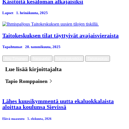
Käsitöitä kesäloman alkajaisiksi
Lapset
1. heinäkuuta, 2025
Taitokeskuksen tilat täyttyivät avajaisvieraista
Tapahtumat
28. tammikuuta, 2025
Anu Timonen
fransupitsi
fransutekniikka
Taitokeskus
Lue lisää kirjoittajalta
Tapio Romppainen
Lähes kuusikymmentä uutta ekaluokkalaista
aloittaa koulunsa Sievissä
Elävä maaseutu
5. elokuuta, 2026