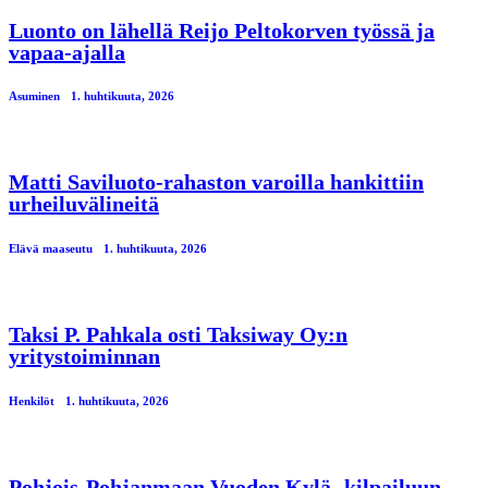
Luonto on lähellä Reijo Peltokorven työssä ja
vapaa-ajalla
Asuminen
1. huhtikuuta, 2026
Matti Saviluoto-rahaston varoilla hankittiin
urheiluvälineitä
Elävä maaseutu
1. huhtikuuta, 2026
Taksi P. Pahkala osti Taksiway Oy:n
yritystoiminnan
Henkilöt
1. huhtikuuta, 2026
Pohjois-Pohjanmaan Vuoden Kylä -kilpailuun