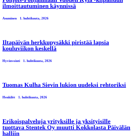
ilmoittautuminen käynnissä
Asuminen
1. huhtikuuta, 2026
Iltapäivän herkkupysäkki piristää lapsia
kouluviikon keskellä
Hyvinvointi
1. huhtikuuta, 2026
Tuomas Kulha Sievin lukion uudeksi rehtoriksi
Henkilöt
1. huhtikuuta, 2026
Erikoispalveluja yrityksille ja yksityisille
tuottava Stentek Oy muutti Kokkolasta Päivälän
halliin