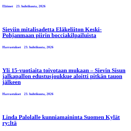
Eläimet
23. huhtikuuta, 2026
Sieviin mitalisadetta Eläkeliiton Keski-
Pohjanmaan piirin bocciakilpailuista
Harrastukset
23. huhtikuuta, 2026
Yli 15-vuotiaita toivotaan mukaan – Sievin Sisun
jalkapallon edustusjoukkue aloitti pitkän tauon
jälkeen
Harrastukset
23. huhtikuuta, 2026
Linda Palolalle kunniamaininta Suomen Kylät
ry:ltä