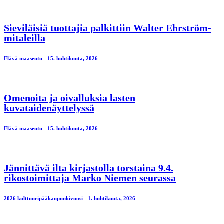
Sieviläisiä tuottajia palkittiin Walter Ehrström-
mitaleilla
Elävä maaseutu
15. huhtikuuta, 2026
Omenoita ja oivalluksia lasten
kuvataidenäyttelyssä
Elävä maaseutu
15. huhtikuuta, 2026
Jännittävä ilta kirjastolla torstaina 9.4.
rikostoimittaja Marko Niemen seurassa
2026 kulttuuripääkaupunkivuosi
1. huhtikuuta, 2026