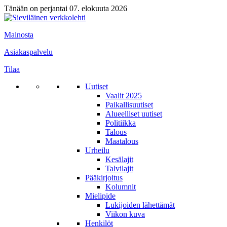
Tänään on perjantai 07. elokuuta 2026
Mainosta
Asiakaspalvelu
Tilaa
Uutiset
Vaalit 2025
Paikallisuutiset
Alueelliset uutiset
Politiikka
Talous
Maatalous
Urheilu
Kesälajit
Talvilajit
Pääkirjoitus
Kolumnit
Mielipide
Lukijoiden lähettämät
Viikon kuva
Henkilöt