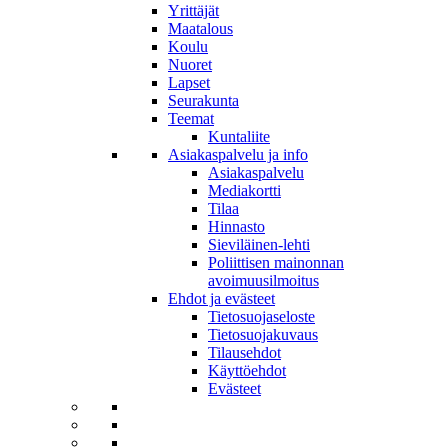
Yrittäjät
Maatalous
Koulu
Nuoret
Lapset
Seurakunta
Teemat
Kuntaliite
Asiakaspalvelu ja info
Asiakaspalvelu
Mediakortti
Tilaa
Hinnasto
Sieviläinen-lehti
Poliittisen mainonnan
avoimuusilmoitus
Ehdot ja evästeet
Tietosuojaseloste
Tietosuojakuvaus
Tilausehdot
Käyttöehdot
Evästeet