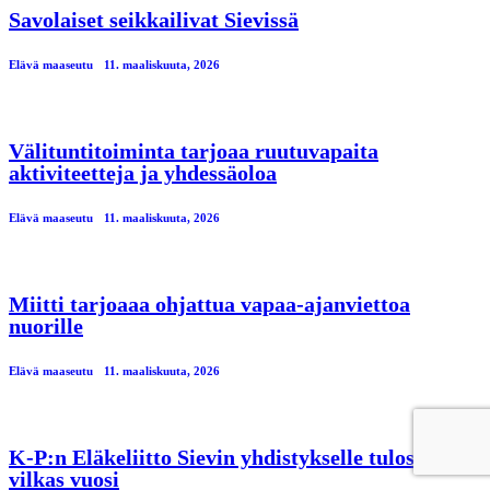
Savolaiset seikkailivat Sievissä
Elävä maaseutu
11. maaliskuuta, 2026
Välituntitoiminta tarjoaa ruutuvapaita
aktiviteetteja ja yhdessäoloa
Elävä maaseutu
11. maaliskuuta, 2026
Miitti tarjoaaa ohjattua vapaa-ajanviettoa
nuorille
Elävä maaseutu
11. maaliskuuta, 2026
K-P:n Eläkeliitto Sievin yhdistykselle tulossa
vilkas vuosi