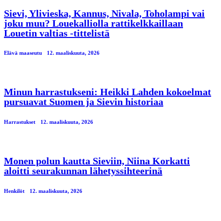
Sievi, Ylivieska, Kannus, Nivala, Toholampi vai
joku muu? Louekalliolla rattikelkkaillaan
Louetin valtias -tittelistä
Elävä maaseutu
12. maaliskuuta, 2026
Minun harrastukseni: Heikki Lahden kokoelmat
pursuavat Suomen ja Sievin historiaa
Harrastukset
12. maaliskuuta, 2026
Monen polun kautta Sieviin, Niina Korkatti
aloitti seurakunnan lähetyssihteerinä
Henkilöt
12. maaliskuuta, 2026