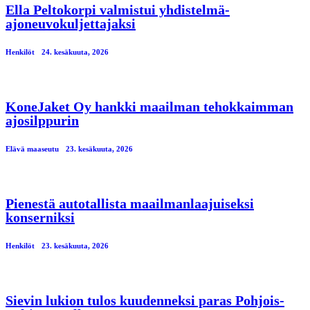
Ella Peltokorpi valmistui yhdistelmä-
ajoneuvokuljettajaksi
Henkilöt
24. kesäkuuta, 2026
KoneJaket Oy hankki maailman tehokkaimman
ajosilppurin
Elävä maaseutu
23. kesäkuuta, 2026
Pienestä autotallista maailmanlaajuiseksi
konserniksi
Henkilöt
23. kesäkuuta, 2026
Sievin lukion tulos kuudenneksi paras Pohjois-