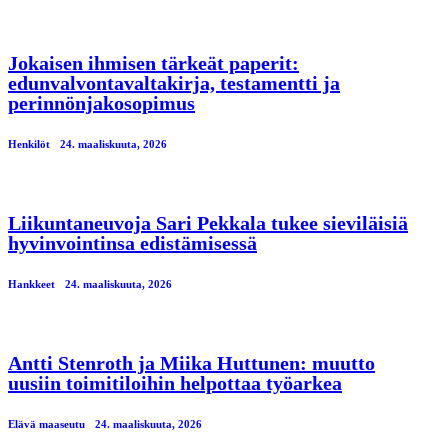
Jokaisen ihmisen tärkeät paperit:
edunvalvontavaltakirja, testamentti ja
perinnönjakosopimus
Henkilöt
24. maaliskuuta, 2026
Liikuntaneuvoja Sari Pekkala tukee sieviläisiä
hyvinvointinsa edistämisessä
Hankkeet
24. maaliskuuta, 2026
Antti Stenroth ja Miika Huttunen: muutto
uusiin toimitiloihin helpottaa työarkea
Elävä maaseutu
24. maaliskuuta, 2026