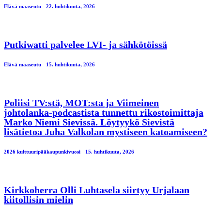
Elävä maaseutu
22. huhtikuuta, 2026
Putkiwatti palvelee LVI- ja sähkötöissä
Elävä maaseutu
15. huhtikuuta, 2026
Poliisi TV:stä, MOT:sta ja Viimeinen
johtolanka-podcastista tunnettu rikostoimittaja
Marko Niemi Sievissä. Löytyykö Sievistä
lisätietoa Juha Valkolan mystiseen katoamiseen?
2026 kulttuuripääkaupunkivuosi
15. huhtikuuta, 2026
Kirkkoherra Olli Luhtasela siirtyy Urjalaan
kiitollisin mielin