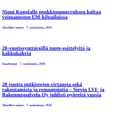
Ninni Kopolalle penkkipunnerruksen kultaa
voimanoston EM-kilpailuissa
Alueelliset uutiset
7. toukokuuta, 2026
20-vuotissynttäreillä tuote-esittelyitä ja
kakkukahvia
Tapahtumat
7. toukokuuta, 2026
20 vuotta putkistojen virtausta sekä
rakentamista ja remontointia – Sievin LVI- ja
Rakennuspalvelu Oy juhlisti pyöreitä vuosia
Alueelliset uutiset
7. toukokuuta, 2026