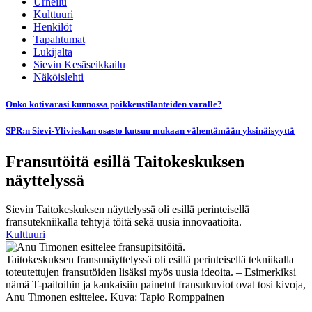
Urheilu
Kulttuuri
Henkilöt
Tapahtumat
Lukijalta
Sievin Kesäseikkailu
Näköislehti
Onko kotivarasi kunnossa poikkeustilanteiden varalle?
SPR:n Sievi-Ylivieskan osasto kutsuu mukaan vähentämään yksinäisyyttä
Fransutöitä esillä Taitokeskuksen
näyttelyssä
Sievin Taitokeskuksen näyttelyssä oli esillä perinteisellä
fransutekniikalla tehtyjä töitä sekä uusia innovaatioita.
Kulttuuri
Taitokeskuksen fransunäyttelyssä oli esillä perinteisellä tekniikalla
toteutettujen fransutöiden lisäksi myös uusia ideoita. – Esimerkiksi
nämä T-paitoihin ja kankaisiin painetut fransukuviot ovat tosi kivoja,
Anu Timonen esittelee. Kuva: Tapio Romppainen