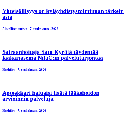
Yhteisöllisyys on kyläyhdistystoiminnan tärkein
asia
Alueelliset uutiset
7. toukokuuta, 2026
Sairaanhoitaja Satu Kyrölä täydentää
lääkäriasema NilaC:in palvelutarjontaa
Henkilöt
7. toukokuuta, 2026
Apteekkari haluaisi lisätä lääkehoidon
arvioinnin palveluja
Henkilöt
7. toukokuuta, 2026