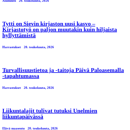
Asuminen
20. toukokuuta, 2026
Tytti on Sievin kirjaston uusi kasvo –
Kirjastotyö on paljon muutakin kuin hiljaista
hyllyttämistä
Harrastukset
20. toukokuuta, 2026
Turvallisuustietoa ja -taitoja Päivä Paloasemalla
-tapahtumassa
Harrastukset
20. toukokuuta, 2026
Liikuntalajit tulivat tutuksi Unelmien
liikuntapäivässä
Elävä maaseutu
20. toukokuuta, 2026