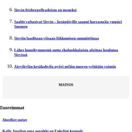
Sievin frisbeegolfradoista on moneksi
Saabit valtasivat Sievin – kesäpäiville saapui harrastajia ympäri
Suomen
Sieviin laaditaan viisaan liikkumisen suunnitelmaa
Lähes kuusikymmentä uutta ekaluokkalaista aloittaa koulunsa
Sievissä
Järvikylän kesäkahvila pyöri neljän nuoren yrittäjän voimin
MAINOS
Tuoreimmat
Alueelliset uutiset
Kalle Jussilan oma suosikki on Enkelini-kappale