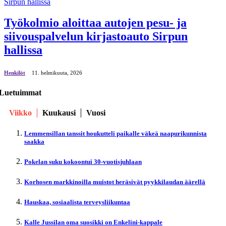
Työkolmio aloittaa autojen pesu- ja
siivouspalvelun kirjastoauto Sirpun
hallissa
Henkilöt
11. helmikuuta, 2026
Luetuimmat
Viikko
Kuukausi
Vuosi
Lemmensillan tanssit houkutteli paikalle väkeä naapurikunnista
saakka
Pokelan suku kokoontui 30-vuotisjuhlaan
Korhosen markkinoilla muistot heräsivät pyykkilaudan äärellä
Hauskaa, sosiaalista terveysliikuntaa
Kalle Jussilan oma suosikki on Enkelini-kappale