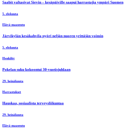
Saabit valtasivat Sievin – kesäpäiville saapui harrastajia ympäri Suomen
5. elokuuta
Elävä maaseutu
Järvikylän kesäkahvila pyöri neljän nuoren yrittäjän voimin
5. elokuuta
Henkilöt
Pokelan suku kokoontui 30-vuotisjuhlaan
29. heinäkuuta
Harrastukset
Hauskaa, sosiaalista terveysliikuntaa
29. heinäkuuta
Elävä maaseutu