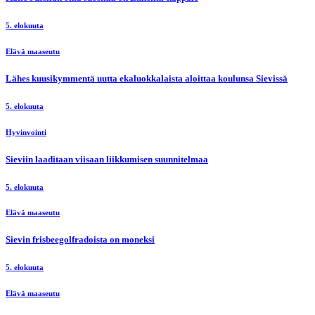
5. elokuuta
Elävä maaseutu
Lähes kuusikymmentä uutta ekaluokkalaista aloittaa koulunsa Sievissä
5. elokuuta
Hyvinvointi
Sieviin laaditaan viisaan liikkumisen suunnitelmaa
5. elokuuta
Elävä maaseutu
Sievin frisbeegolfradoista on moneksi
5. elokuuta
Elävä maaseutu