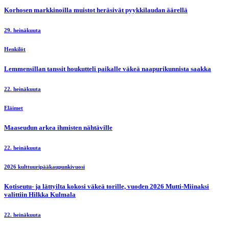
Korhosen markkinoilla muistot heräsivät pyykkilaudan äärellä
29. heinäkuuta
Henkilöt
Lemmensillan tanssit houkutteli paikalle väkeä naapurikunnista saakka
22. heinäkuuta
Eläimet
Maaseudun arkea ihmisten nähtäville
22. heinäkuuta
2026 kulttuuripääkaupunkivuosi
Kotiseutu- ja lättyilta kokosi väkeä torille, vuoden 2026 Mutti-Miinaksi
valittiin Hilkka Kulmala
22. heinäkuuta