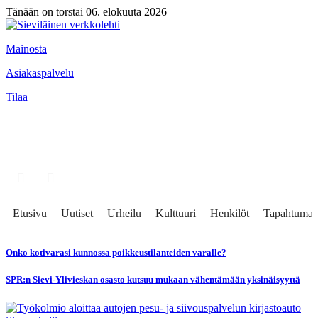
Tänään on torstai 06. elokuuta 2026
Mainosta
Asiakaspalvelu
Tilaa
Etusivu
Uutiset
Urheilu
Kulttuuri
Henkilöt
Tapahtumat
Onko kotivarasi kunnossa poikkeustilanteiden varalle?
SPR:n Sievi-Ylivieskan osasto kutsuu mukaan vähentämään yksinäisyyttä